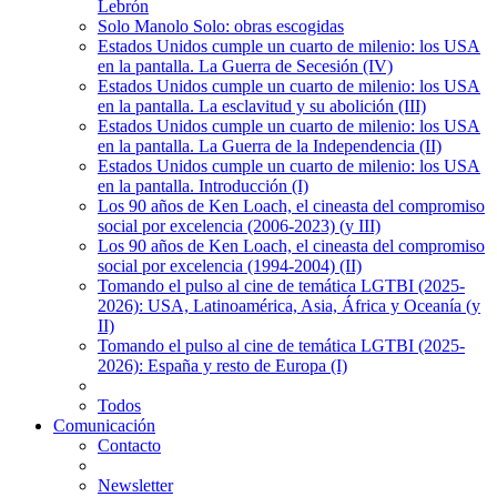
Lebrón
Solo Manolo Solo: obras escogidas
Estados Unidos cumple un cuarto de milenio: los USA
en la pantalla. La Guerra de Secesión (IV)
Estados Unidos cumple un cuarto de milenio: los USA
en la pantalla. La esclavitud y su abolición (III)
Estados Unidos cumple un cuarto de milenio: los USA
en la pantalla. La Guerra de la Independencia (II)
Estados Unidos cumple un cuarto de milenio: los USA
en la pantalla. Introducción (I)
Los 90 años de Ken Loach, el cineasta del compromiso
social por excelencia (2006-2023) (y III)
Los 90 años de Ken Loach, el cineasta del compromiso
social por excelencia (1994-2004) (II)
Tomando el pulso al cine de temática LGTBI (2025-
2026): USA, Latinoamérica, Asia, África y Oceanía (y
II)
Tomando el pulso al cine de temática LGTBI (2025-
2026): España y resto de Europa (I)
Todos
Comunicación
Contacto
Newsletter