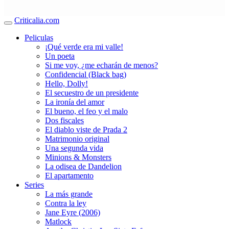
Criticalia.com
Peliculas
¡Qué verde era mi valle!
Un poeta
Si me voy, ¿me echarán de menos?
Confidencial (Black bag)
Hello, Dolly!
El secuestro de un presidente
La ironía del amor
El bueno, el feo y el malo
Dos fiscales
El diablo viste de Prada 2
Matrimonio original
Una segunda vida
Minions & Monsters
La odisea de Dandelion
El apartamento
Series
La más grande
Contra la ley
Jane Eyre (2006)
Matlock