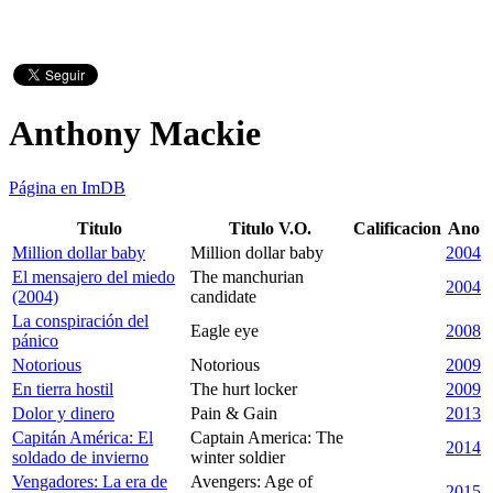
Anthony Mackie
Página en ImDB
Titulo
Titulo V.O.
Calificacion
Ano
Million dollar baby
Million dollar baby
2004
El mensajero del miedo
The manchurian
2004
(2004)
candidate
La conspiración del
Eagle eye
2008
pánico
Notorious
Notorious
2009
En tierra hostil
The hurt locker
2009
Dolor y dinero
Pain & Gain
2013
Capitán América: El
Captain America: The
2014
soldado de invierno
winter soldier
Vengadores: La era de
Avengers: Age of
2015