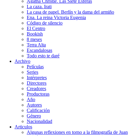
Agatha Christie. Las Siete Esferas
La caza. Irati
La casa de papel. Berlín y la dama del armiño
Ena. La reina Victoria Eugenia
Código de silencio
El Centro
Bookish
8 meses
Terra Alta
Escandalosas
Todo esto te daré
Archivo
Películas
Series
Intérpretes
Directores
Creadores
Productoras
Año
Autores
Calificación
Género
Nacionalidad
Articulos
Algunas reflexiones en torno a la filmografía de Juan