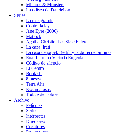
Minions & Monsters
La odisea de Dandelion
Series
La más grande
Contra la ley
Jane Eyre (2006)
Matlock
Agatha Christie. Las Siete Esferas
La caza. Irati
La casa de papel. Berlín y la dama del armiño
Ena. La reina Victoria Eugenia
Código de silencio
El Centro
Bookish
8 meses
Terra Alta
Escandalosas
Todo esto te daré
Archivo
Películas
Series
Intérpretes
Directores
Creadores
Productoras