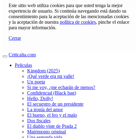
Este sitio web utiliza cookies para que usted tenga la mejor
experiencia de usuario. Si continúa navegando está dando su
consentimiento para la aceptación de las mencionadas cookies
y la aceptación de nuestra
política de cookies
, pinche el enlace
para mayor información.
Cerrar
Criticalia.com
Peliculas
Kingdom (2025)
¡Qué verde era mi valle!
Un poeta
Si me voy, ¿me echarán de menos?
Confidencial (Black bag)
Hello, Dolly!
El secuestro de un presidente
La ironía del amor
El bueno, el feo y el malo
Dos fiscales
El diablo viste de Prada 2
Matrimonio original
Una segunda vida