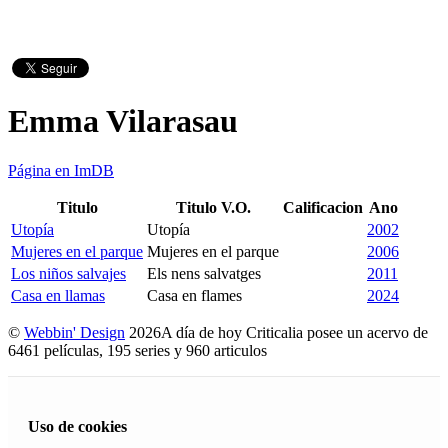
Emma Vilarasau
Página en ImDB
Titulo
Titulo V.O.
Calificacion
Ano
Utopía
Utopía
2002
Mujeres en el parque
Mujeres en el parque
2006
Los niños salvajes
Els nens salvatges
2011
Casa en llamas
Casa en flames
2024
©
Webbin' Design
2026
A día de hoy Criticalia posee un acervo de
6461 películas, 195 series y 960 articulos
Uso de cookies