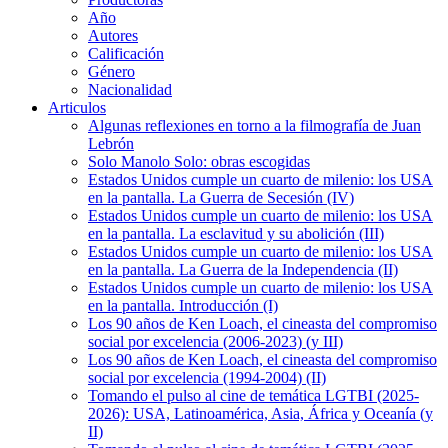
Año
Autores
Calificación
Género
Nacionalidad
Articulos
Algunas reflexiones en torno a la filmografía de Juan
Lebrón
Solo Manolo Solo: obras escogidas
Estados Unidos cumple un cuarto de milenio: los USA
en la pantalla. La Guerra de Secesión (IV)
Estados Unidos cumple un cuarto de milenio: los USA
en la pantalla. La esclavitud y su abolición (III)
Estados Unidos cumple un cuarto de milenio: los USA
en la pantalla. La Guerra de la Independencia (II)
Estados Unidos cumple un cuarto de milenio: los USA
en la pantalla. Introducción (I)
Los 90 años de Ken Loach, el cineasta del compromiso
social por excelencia (2006-2023) (y III)
Los 90 años de Ken Loach, el cineasta del compromiso
social por excelencia (1994-2004) (II)
Tomando el pulso al cine de temática LGTBI (2025-
2026): USA, Latinoamérica, Asia, África y Oceanía (y
II)