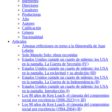
Intérpretes
Directores
Creadores
Productoras
Año
Autores
Calificación
Género
Nacionalidad
Articulos
Algunas reflexiones en torno a la filmografía de Juan
Lebrón
Solo Manolo Solo: obras escogidas
Estados Unidos cumple un cuarto de milenio: los USA
en la pantalla. La Guerra de Secesión (IV)
Estados Unidos cumple un cuarto de milenio: los USA
en la pantalla. La esclavitud y su abolición (III)
Estados Unidos cumple un cuarto de milenio: los USA
en la pantalla. La Guerra de la Independencia (II)
Estados Unidos cumple un cuarto de milenio: los USA
en la pantalla. Introducción (I)
Los 90 años de Ken Loach, el cineasta del compromiso
social por excelencia (2006-2023) (y III)
Los 90 años de Ken Loach, el cineasta del compromiso
social por excelencia (1994-2004) (II)