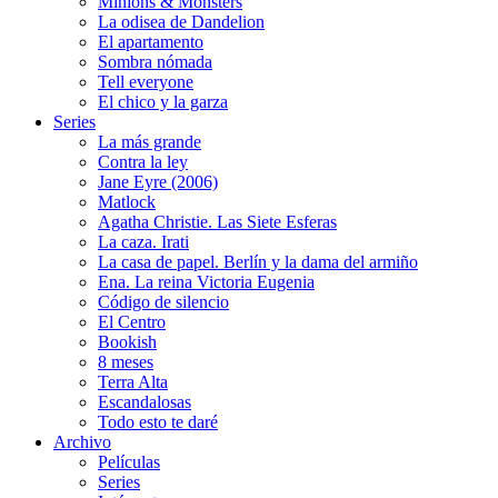
Minions & Monsters
La odisea de Dandelion
El apartamento
Sombra nómada
Tell everyone
El chico y la garza
Series
La más grande
Contra la ley
Jane Eyre (2006)
Matlock
Agatha Christie. Las Siete Esferas
La caza. Irati
La casa de papel. Berlín y la dama del armiño
Ena. La reina Victoria Eugenia
Código de silencio
El Centro
Bookish
8 meses
Terra Alta
Escandalosas
Todo esto te daré
Archivo
Películas
Series