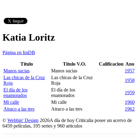
Katia Loritz
Página en ImDB
Titulo
Titulo V.O.
Calificacion
Ano
Manos sucias
Manos sucias
1957
Las chicas de la Cruz
Las chicas de la Cruz
1958
Roja
Roja
El día de los
El día de los
1959
enamorados
enamorados
Mi calle
Mi calle
1960
Atraco a las tres
Atraco a las tres
1962
©
Webbin' Design
2026
A día de hoy Criticalia posee un acervo de
6459 películas, 195 series y 960 articulos