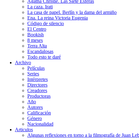
Agatha Christie. Las Siete Esferas
La caza. Irati
La casa de papel. Berlín y la dama del armiño
Ena. La reina Victoria Eugenia
Código de silencio
El Centro
Bookish
8 meses
Terra Alta
Escandalosas
Todo esto te daré
Archivo
Películas
Series
Intérpretes
Directores
Creadores
Productoras
Año
Autores
Calificación
Género
Nacionalidad
Articulos
Algunas reflexiones en torno a la filmografía de Juan Le