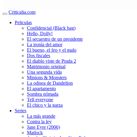
Criticalia.com
Peliculas
Confidencial (Black bag)
Hello, Dolly!
El secuestro de un presidente
La ironía del amor
El bueno, el feo y el malo
Dos fiscales
El diablo viste de Prada 2
Matrimonio original
Una segunda vida
Minions & Monsters
La odisea de Dandelion
El apartamento
Sombra nómada
Tell everyone
El chico y la garza
Series
La más grande
Contra la ley
Jane Eyre (2006)
Matlock