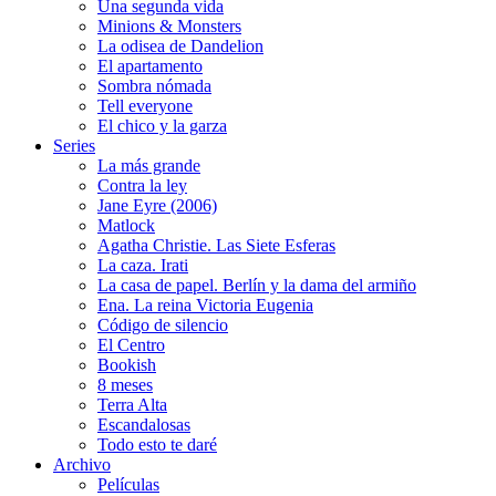
Una segunda vida
Minions & Monsters
La odisea de Dandelion
El apartamento
Sombra nómada
Tell everyone
El chico y la garza
Series
La más grande
Contra la ley
Jane Eyre (2006)
Matlock
Agatha Christie. Las Siete Esferas
La caza. Irati
La casa de papel. Berlín y la dama del armiño
Ena. La reina Victoria Eugenia
Código de silencio
El Centro
Bookish
8 meses
Terra Alta
Escandalosas
Todo esto te daré
Archivo
Películas