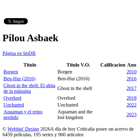
Pilou Asbaek
Página en ImDB
Titulo
Titulo V.O.
Calificacion
Ano
Borgen
Borgen
2010
Ben-Hur (2016)
Ben-Hur (2016)
2016
Ghost in the shell. El alma
Ghost in the shell
2017
de la máquina
Overlord
Overlord
2018
Uncharted
Uncharted
2022
Aquaman y el reino
Aquaman and the
2023
perdido
lost kingdom
©
Webbin' Design
2026
A día de hoy Criticalia posee un acervo de
6459 películas, 195 series y 960 articulos