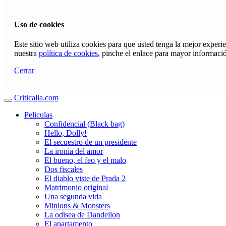
Uso de cookies
Este sitio web utiliza cookies para que usted tenga la mejor exper
nuestra
política de cookies
, pinche el enlace para mayor informaci
Cerrar
Criticalia.com
Peliculas
Confidencial (Black bag)
Hello, Dolly!
El secuestro de un presidente
La ironía del amor
El bueno, el feo y el malo
Dos fiscales
El diablo viste de Prada 2
Matrimonio original
Una segunda vida
Minions & Monsters
La odisea de Dandelion
El apartamento