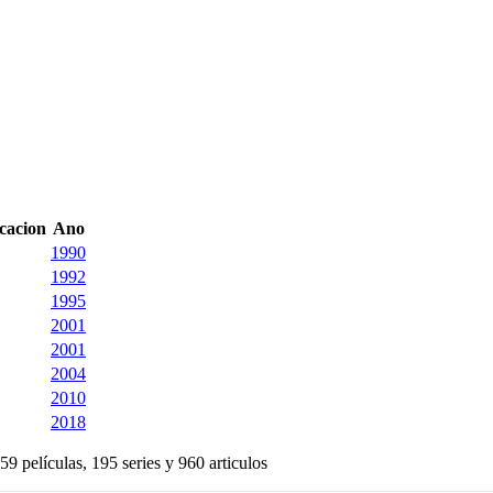
icacion
Ano
1990
1992
1995
2001
2001
2004
2010
2018
59 películas, 195 series y 960 articulos