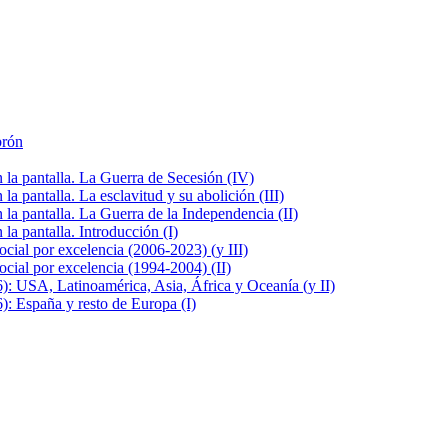
brón
la pantalla. La Guerra de Secesión (IV)
 pantalla. La esclavitud y su abolición (III)
la pantalla. La Guerra de la Independencia (II)
a pantalla. Introducción (I)
cial por excelencia (2006-2023) (y III)
cial por excelencia (1994-2004) (II)
: USA, Latinoamérica, Asia, África y Oceanía (y II)
: España y resto de Europa (I)