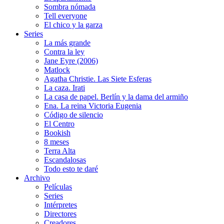
Sombra nómada
Tell everyone
El chico y la garza
Series
La más grande
Contra la ley
Jane Eyre (2006)
Matlock
Agatha Christie. Las Siete Esferas
La caza. Irati
La casa de papel. Berlín y la dama del armiño
Ena. La reina Victoria Eugenia
Código de silencio
El Centro
Bookish
8 meses
Terra Alta
Escandalosas
Todo esto te daré
Archivo
Películas
Series
Intérpretes
Directores
Creadores