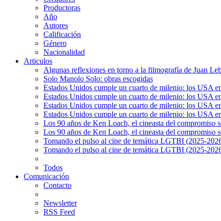
Productoras
Año
Autores
Calificación
Género
Nacionalidad
Articulos
Algunas reflexiones en torno a la filmografía de Juan Le
Solo Manolo Solo: obras escogidas
Estados Unidos cumple un cuarto de milenio: los USA en 
Estados Unidos cumple un cuarto de milenio: los USA en la
Estados Unidos cumple un cuarto de milenio: los USA en 
Estados Unidos cumple un cuarto de milenio: los USA en l
Los 90 años de Ken Loach, el cineasta del compromiso so
Los 90 años de Ken Loach, el cineasta del compromiso so
Tomando el pulso al cine de temática LGTBI (2025-2026)
Tomando el pulso al cine de temática LGTBI (2025-2026)
Todos
Comunicación
Contacto
Newsletter
RSS Feed