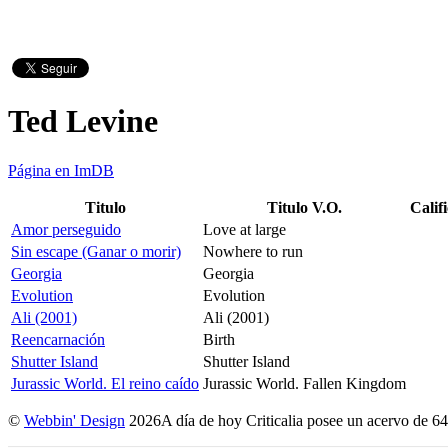
Ted Levine
Página en ImDB
Titulo
Titulo V.O.
Calif
Amor perseguido
Love at large
Sin escape (Ganar o morir)
Nowhere to run
Georgia
Georgia
Evolution
Evolution
Ali (2001)
Ali (2001)
Reencarnación
Birth
Shutter Island
Shutter Island
Jurassic World. El reino caído
Jurassic World. Fallen Kingdom
©
Webbin' Design
2026
A día de hoy Criticalia posee un acervo de 64