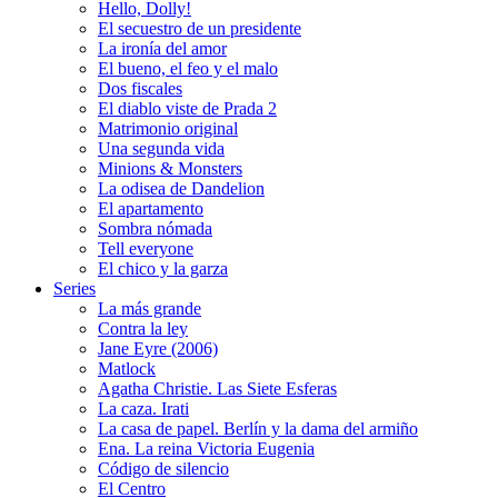
Hello, Dolly!
El secuestro de un presidente
La ironía del amor
El bueno, el feo y el malo
Dos fiscales
El diablo viste de Prada 2
Matrimonio original
Una segunda vida
Minions & Monsters
La odisea de Dandelion
El apartamento
Sombra nómada
Tell everyone
El chico y la garza
Series
La más grande
Contra la ley
Jane Eyre (2006)
Matlock
Agatha Christie. Las Siete Esferas
La caza. Irati
La casa de papel. Berlín y la dama del armiño
Ena. La reina Victoria Eugenia
Código de silencio
El Centro