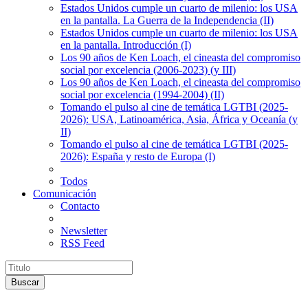
Estados Unidos cumple un cuarto de milenio: los USA
en la pantalla. La Guerra de la Independencia (II)
Estados Unidos cumple un cuarto de milenio: los USA
en la pantalla. Introducción (I)
Los 90 años de Ken Loach, el cineasta del compromiso
social por excelencia (2006-2023) (y III)
Los 90 años de Ken Loach, el cineasta del compromiso
social por excelencia (1994-2004) (II)
Tomando el pulso al cine de temática LGTBI (2025-
2026): USA, Latinoamérica, Asia, África y Oceanía (y
II)
Tomando el pulso al cine de temática LGTBI (2025-
2026): España y resto de Europa (I)
Todos
Comunicación
Contacto
Newsletter
RSS Feed
Buscar