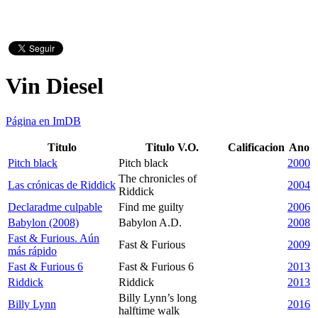
Vin Diesel
Página en ImDB
Titulo
Titulo V.O.
Calificacion
Ano
Pitch black
Pitch black
2000
The chronicles of
Las crónicas de Riddick
2004
Riddick
Declaradme culpable
Find me guilty
2006
Babylon (2008)
Babylon A.D.
2008
Fast & Furious. Aún
Fast & Furious
2009
más rápido
Fast & Furious 6
Fast & Furious 6
2013
Riddick
Riddick
2013
Billy Lynn’s long
Billy Lynn
2016
halftime walk