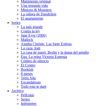
Matrimonio original
Una segunda vida
Minions & Monsters
La odisea de Dandelion
El apartamento
Series
La más grande
Contra la ley
Jane Eyre (2006)
Matlock
Agatha Christie. Las Siete Esferas
La caza. Irati
La casa de papel. Berlín y la dama del armiño
Ena. La reina Victoria Eugenia
Código de silencio
El Centro
Bookish
8 meses
Terra Alta
Escandalosas
Todo esto te daré
Archivo
Películas
Series
Intérpretes