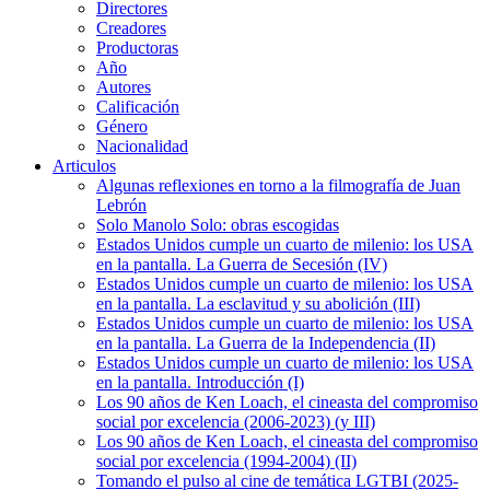
Directores
Creadores
Productoras
Año
Autores
Calificación
Género
Nacionalidad
Articulos
Algunas reflexiones en torno a la filmografía de Juan
Lebrón
Solo Manolo Solo: obras escogidas
Estados Unidos cumple un cuarto de milenio: los USA
en la pantalla. La Guerra de Secesión (IV)
Estados Unidos cumple un cuarto de milenio: los USA
en la pantalla. La esclavitud y su abolición (III)
Estados Unidos cumple un cuarto de milenio: los USA
en la pantalla. La Guerra de la Independencia (II)
Estados Unidos cumple un cuarto de milenio: los USA
en la pantalla. Introducción (I)
Los 90 años de Ken Loach, el cineasta del compromiso
social por excelencia (2006-2023) (y III)
Los 90 años de Ken Loach, el cineasta del compromiso
social por excelencia (1994-2004) (II)
Tomando el pulso al cine de temática LGTBI (2025-