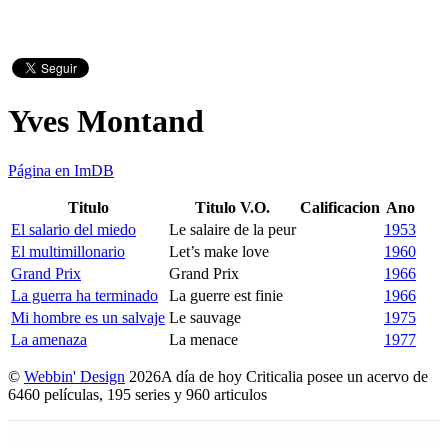
Yves Montand
Página en ImDB
Titulo
Titulo V.O.
Calificacion
Ano
El salario del miedo
Le salaire de la peur
1953
El multimillonario
Let’s make love
1960
Grand Prix
Grand Prix
1966
La guerra ha terminado
La guerre est finie
1966
Mi hombre es un salvaje
Le sauvage
1975
La amenaza
La menace
1977
©
Webbin' Design
2026
A día de hoy Criticalia posee un acervo de
6460 películas, 195 series y 960 articulos