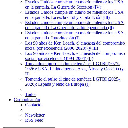
Estados Unidos cumple un cuarto de milenio: los USA
en la pantalla. La Guerra de Secesión (IV)
Estados Unidos cumple un cuarto de milenio: los USA
en la pantalla. La esclavitud y su abolición (III)
Estados Unidos cumple un cuarto de milenio: los USA
en la pantalla. La Guerra de la Independencia (II)
Estados Unidos cumple un cuarto de milenio: los USA
en la pantalla. Introducción (I)
Los 90 años de Ken Loach, el cineasta del compromiso
social por excelencia (2006-2023) (y III)
Los 90 años de Ken Loach, el cineasta del compromiso
social por excelencia (1994-2004) (II)
Tomando el pulso al cine de temática LGTBI (2025-
2026): USA, Latinoamérica, Asia, África y Oceanía (y
II)
Tomando el pulso al cine de temática LGTBI (2025-
2026): España y resto de Europa (I)
Todos
Comunicación
Contacto
Newsletter
RSS Feed