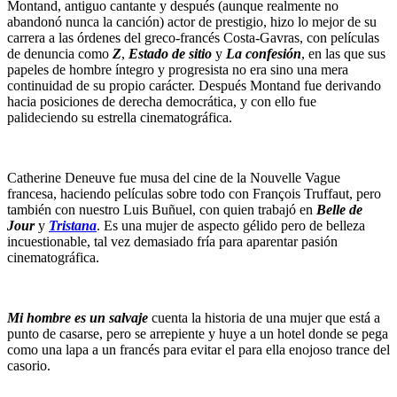
Montand, antiguo cantante y después (aunque realmente no
abandonó nunca la canción) actor de prestigio, hizo lo mejor de su
carrera a las órdenes del greco-francés Costa-Gavras, con películas
de denuncia como
Z
,
Estado de sitio
y
La confesión
, en las que sus
papeles de hombre íntegro y progresista no era sino una mera
continuidad de su propio carácter. Después Montand fue derivando
hacia posiciones de derecha democrática, y con ello fue
palideciendo su estrella cinematográfica.
Catherine Deneuve fue musa del cine de la Nouvelle Vague
francesa, haciendo películas sobre todo con François Truffaut, pero
también con nuestro Luis Buñuel, con quien trabajó en
Belle de
Jour
y
Tristana
. Es una mujer de aspecto gélido pero de belleza
incuestionable, tal vez demasiado fría para aparentar pasión
cinematográfica.
Mi hombre es un salvaje
cuenta la historia de una mujer que está a
punto de casarse, pero se arrepiente y huye a un hotel donde se pega
como una lapa a un francés para evitar el para ella enojoso trance del
casorio.