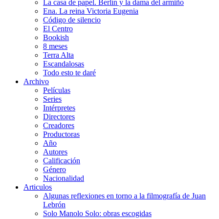
La casa de papel. Berlín y la dama del armiño
Ena. La reina Victoria Eugenia
Código de silencio
El Centro
Bookish
8 meses
Terra Alta
Escandalosas
Todo esto te daré
Archivo
Películas
Series
Intérpretes
Directores
Creadores
Productoras
Año
Autores
Calificación
Género
Nacionalidad
Articulos
Algunas reflexiones en torno a la filmografía de Juan
Lebrón
Solo Manolo Solo: obras escogidas