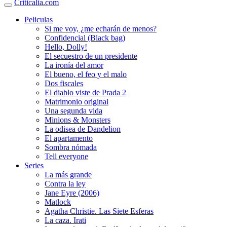
Criticalia.com
Peliculas
Si me voy, ¿me echarán de menos?
Confidencial (Black bag)
Hello, Dolly!
El secuestro de un presidente
La ironía del amor
El bueno, el feo y el malo
Dos fiscales
El diablo viste de Prada 2
Matrimonio original
Una segunda vida
Minions & Monsters
La odisea de Dandelion
El apartamento
Sombra nómada
Tell everyone
Series
La más grande
Contra la ley
Jane Eyre (2006)
Matlock
Agatha Christie. Las Siete Esferas
La caza. Irati