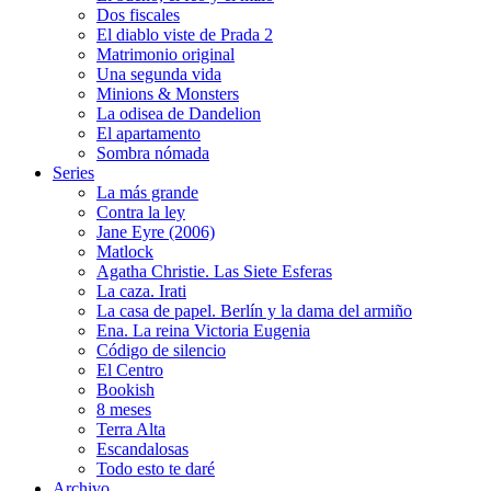
Dos fiscales
El diablo viste de Prada 2
Matrimonio original
Una segunda vida
Minions & Monsters
La odisea de Dandelion
El apartamento
Sombra nómada
Series
La más grande
Contra la ley
Jane Eyre (2006)
Matlock
Agatha Christie. Las Siete Esferas
La caza. Irati
La casa de papel. Berlín y la dama del armiño
Ena. La reina Victoria Eugenia
Código de silencio
El Centro
Bookish
8 meses
Terra Alta
Escandalosas
Todo esto te daré
Archivo