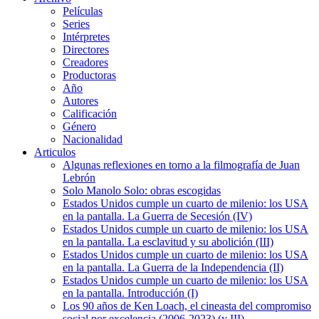
Películas
Series
Intérpretes
Directores
Creadores
Productoras
Año
Autores
Calificación
Género
Nacionalidad
Articulos
Algunas reflexiones en torno a la filmografía de Juan
Lebrón
Solo Manolo Solo: obras escogidas
Estados Unidos cumple un cuarto de milenio: los USA
en la pantalla. La Guerra de Secesión (IV)
Estados Unidos cumple un cuarto de milenio: los USA
en la pantalla. La esclavitud y su abolición (III)
Estados Unidos cumple un cuarto de milenio: los USA
en la pantalla. La Guerra de la Independencia (II)
Estados Unidos cumple un cuarto de milenio: los USA
en la pantalla. Introducción (I)
Los 90 años de Ken Loach, el cineasta del compromiso
social por excelencia (2006-2023) (y III)