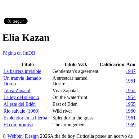
Elia Kazan
Página en ImDB
Titulo
Titulo V.O.
Calificacion
Ano
La barrera invisible
Gentleman’s agreement
1947
Un tranvía llamado
A streetcar named
1951
Deseo
Desire
¡Viva Zapata!
Viva Zapata!
1952
La ley del silencio
On the waterfront
1954
Al este del Edén
East of Eden
1955
Río salvaje (1960)
Wild river
1960
Esplendor en la hierba
Splendor in the grass
1961
El compromiso
The arrangement
1969
©
Webbin' Design
2026
A día de hoy Criticalia posee un acervo de