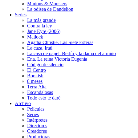
Minions & Monsters
La odisea de Dandelion
Series
La más grande
Contra la ley
Jane Eyre (2006)
Matlock
Agatha Christie. Las Siete Esferas
La caza. Irati
La casa de papel. Berlín y la dama del armiño
Ena. La reina Victoria Eugenia
Código de silencio
El Centro
Bookish
8 meses
Terra Alta
Escandalosas
Todo esto te daré
Archivo
Películas
Series
Intérpretes
Directores
Creadores
Productoras