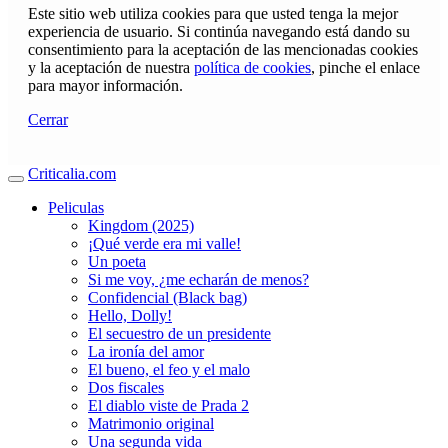
Este sitio web utiliza cookies para que usted tenga la mejor
experiencia de usuario. Si continúa navegando está dando su
consentimiento para la aceptación de las mencionadas cookies
y la aceptación de nuestra
política de cookies
, pinche el enlace
para mayor información.
Cerrar
Criticalia.com
Peliculas
Kingdom (2025)
¡Qué verde era mi valle!
Un poeta
Si me voy, ¿me echarán de menos?
Confidencial (Black bag)
Hello, Dolly!
El secuestro de un presidente
La ironía del amor
El bueno, el feo y el malo
Dos fiscales
El diablo viste de Prada 2
Matrimonio original
Una segunda vida