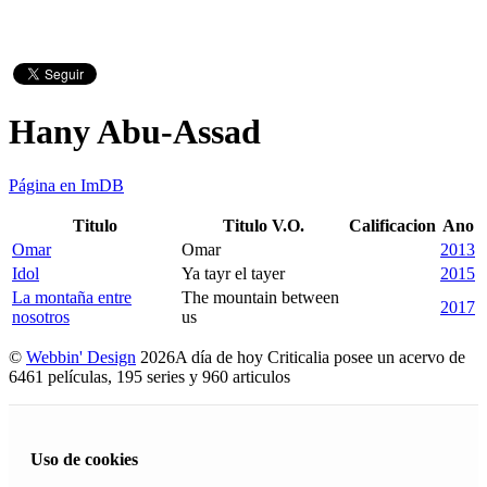
Hany Abu-Assad
Página en ImDB
Titulo
Titulo V.O.
Calificacion
Ano
Omar
Omar
2013
Idol
Ya tayr el tayer
2015
La montaña entre
The mountain between
2017
nosotros
us
©
Webbin' Design
2026
A día de hoy Criticalia posee un acervo de
6461 películas, 195 series y 960 articulos
Uso de cookies