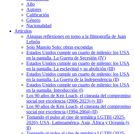
Año
Autores
Calificación
Género
Nacionalidad
Articulos
Algunas reflexiones en torno a la filmografía de Juan
Lebrón
Solo Manolo Solo: obras escogidas
Estados Unidos cumple un cuarto de milenio: los USA
en la pantalla. La Guerra de Secesión (IV)
Estados Unidos cumple un cuarto de milenio: los USA
en la pantalla. La esclavitud y su abolición (III)
Estados Unidos cumple un cuarto de milenio: los USA
en la pantalla. La Guerra de la Independencia (II)
Estados Unidos cumple un cuarto de milenio: los USA
en la pantalla. Introducción (I)
Los 90 años de Ken Loach, el cineasta del compromiso
social por excelencia (2006-2023) (y III)
Los 90 años de Ken Loach, el cineasta del compromiso
social por excelencia (1994-2004) (II)
Tomando el pulso al cine de temática LGTBI (2025-
2026): USA, Latinoamérica, Asia, África y Oceanía (y
II)
Tomando el pulso al cine de temática LGTBI (2025-