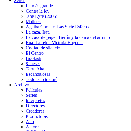
Series
La más grande
Contra la ley
Jane Eyre (2006)
Matlock
Agatha Christie. Las Siete Esferas
La caza. Irati
La casa de papel. Berlín y la dama del armiño
Ena. La reina Victoria Eugenia
Código de silencio
El Centro
Bookish
8 meses
Terra Alta
Escandalosas
Todo esto te daré
Archivo
Películas
Series
Intérpretes
Directores
Creadores
Productoras
Año
Autores