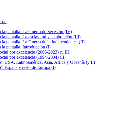
brón
la pantalla. La Guerra de Secesión (IV)
 pantalla. La esclavitud y su abolición (III)
la pantalla. La Guerra de la Independencia (II)
a pantalla. Introducción (I)
cial por excelencia (2006-2023) (y III)
cial por excelencia (1994-2004) (II)
: USA, Latinoamérica, Asia, África y Oceanía (y II)
: España y resto de Europa (I)