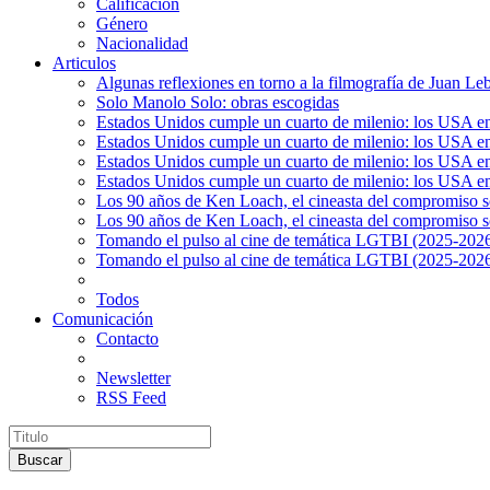
Calificación
Género
Nacionalidad
Articulos
Algunas reflexiones en torno a la filmografía de Juan Le
Solo Manolo Solo: obras escogidas
Estados Unidos cumple un cuarto de milenio: los USA en 
Estados Unidos cumple un cuarto de milenio: los USA en la
Estados Unidos cumple un cuarto de milenio: los USA en 
Estados Unidos cumple un cuarto de milenio: los USA en l
Los 90 años de Ken Loach, el cineasta del compromiso so
Los 90 años de Ken Loach, el cineasta del compromiso so
Tomando el pulso al cine de temática LGTBI (2025-2026)
Tomando el pulso al cine de temática LGTBI (2025-2026)
Todos
Comunicación
Contacto
Newsletter
RSS Feed
Buscar