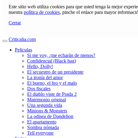
Este sitio web utiliza cookies para que usted tenga la mejor exper
nuestra
política de cookies
, pinche el enlace para mayor informaci
Cerrar
Criticalia.com
Peliculas
Si me voy, ¿me echarán de menos?
Confidencial (Black bag)
Hello, Dolly!
El secuestro de un presidente
La ironía del amor
El bueno, el feo y el malo
Dos fiscales
El diablo viste de Prada 2
Matrimonio original
Una segunda vida
Minions & Monsters
La odisea de Dandelion
El apartamento
Sombra nómada
Tell everyone