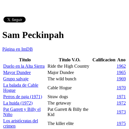
Sam Peckinpah
Página en ImDB
Titulo
Titulo V.O.
Calificacion
Ano
Duelo en la Alta Sierra
Ride the High Country
1962
Mayor Dundee
Major Dundee
1965
Grupo salvaje
The wild bunch
1969
La balada de Cable
Cable Hogue
1970
Hogue
Perros de paja (1971)
Straw dogs
1971
La huida (1972)
The getaway
1972
Pat Garrett y Billy el
Pat Garrett & Billy the
1973
Niño
Kid
Los aristócratas del
The killer elite
1975
crimen