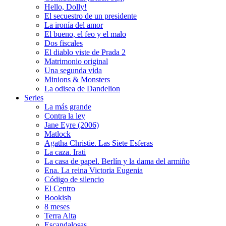
Hello, Dolly!
El secuestro de un presidente
La ironía del amor
El bueno, el feo y el malo
Dos fiscales
El diablo viste de Prada 2
Matrimonio original
Una segunda vida
Minions & Monsters
La odisea de Dandelion
Series
La más grande
Contra la ley
Jane Eyre (2006)
Matlock
Agatha Christie. Las Siete Esferas
La caza. Irati
La casa de papel. Berlín y la dama del armiño
Ena. La reina Victoria Eugenia
Código de silencio
El Centro
Bookish
8 meses
Terra Alta
Escandalosas