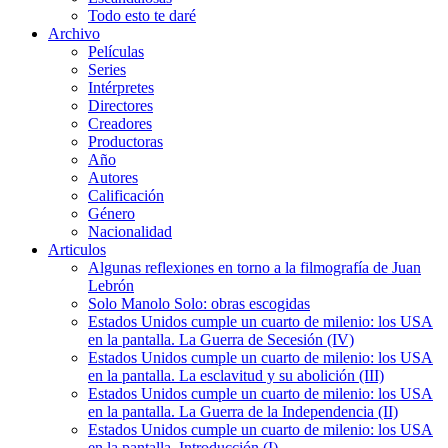
Todo esto te daré
Archivo
Películas
Series
Intérpretes
Directores
Creadores
Productoras
Año
Autores
Calificación
Género
Nacionalidad
Articulos
Algunas reflexiones en torno a la filmografía de Juan
Lebrón
Solo Manolo Solo: obras escogidas
Estados Unidos cumple un cuarto de milenio: los USA
en la pantalla. La Guerra de Secesión (IV)
Estados Unidos cumple un cuarto de milenio: los USA
en la pantalla. La esclavitud y su abolición (III)
Estados Unidos cumple un cuarto de milenio: los USA
en la pantalla. La Guerra de la Independencia (II)
Estados Unidos cumple un cuarto de milenio: los USA
en la pantalla. Introducción (I)