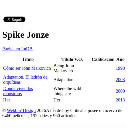
Spike Jonze
Página en ImDB
Titulo
Titulo V.O.
Calificacion
Ano
Being John
Cómo ser John Malkovich
1998
Malkovich
Adaptation. El ladrón de
Adaptation
2003
orquídeas
Donde viven los
Where the wild
2009
monstruos
things are
Her
Her
2013
©
Webbin' Design
2026
A día de hoy Criticalia posee un acervo de
6460 películas, 195 series y 960 articulos