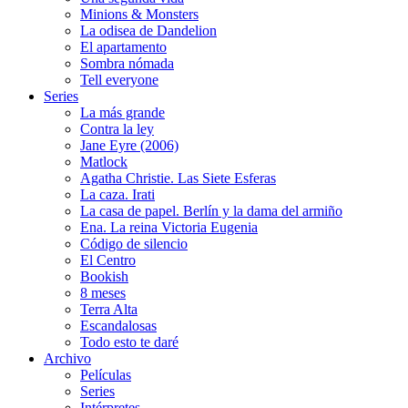
Minions & Monsters
La odisea de Dandelion
El apartamento
Sombra nómada
Tell everyone
Series
La más grande
Contra la ley
Jane Eyre (2006)
Matlock
Agatha Christie. Las Siete Esferas
La caza. Irati
La casa de papel. Berlín y la dama del armiño
Ena. La reina Victoria Eugenia
Código de silencio
El Centro
Bookish
8 meses
Terra Alta
Escandalosas
Todo esto te daré
Archivo
Películas
Series
Intérpretes