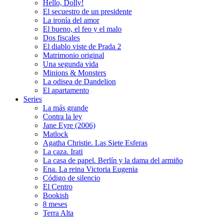
Hello, Dolly!
El secuestro de un presidente
La ironía del amor
El bueno, el feo y el malo
Dos fiscales
El diablo viste de Prada 2
Matrimonio original
Una segunda vida
Minions & Monsters
La odisea de Dandelion
El apartamento
Series
La más grande
Contra la ley
Jane Eyre (2006)
Matlock
Agatha Christie. Las Siete Esferas
La caza. Irati
La casa de papel. Berlín y la dama del armiño
Ena. La reina Victoria Eugenia
Código de silencio
El Centro
Bookish
8 meses
Terra Alta