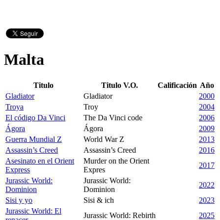
Malta
Titulo
Titulo V.O.
Calificación
Año
Gladiator
Gladiator
2000
Troya
Troy
2004
El código Da Vinci
The Da Vinci code
2006
Ágora
Ágora
2009
Guerra Mundial Z
World War Z
2013
Assassin’s Creed
Assassin’s Creed
2016
Asesinato en el Orient
Murder on the Orient
2017
Express
Expres
Jurassic World:
Jurassic World:
2022
Dominion
Dominion
Sisi y yo
Sisi & ich
2023
Jurassic World: El
Jurassic World: Rebirth
2025
renacer