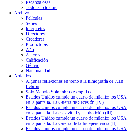
Escandalosas
Todo esto te daré
Archivo
Películas
Series
Intérpretes
Directores
Creadores
Productoras
Año
Autores
Calificación
Género
Nacionalidad
Articulos
Algunas reflexiones en torno a la filmografía de Juan
Lebrón
Solo Manolo Solo: obras escogidas
Estados Unidos cumple un cuarto de milenio: los USA
en la pantalla. La Guerra de Secesión (IV)
Estados Unidos cumple un cuarto de milenio: los USA
en la pantalla. La esclavitud y su abolición (III)
Estados Unidos cumple un cuarto de milenio: los USA
en la pantalla. La Guerra de la Independencia (II)
Estados Unidos cumple un cuarto de milenio: los USA