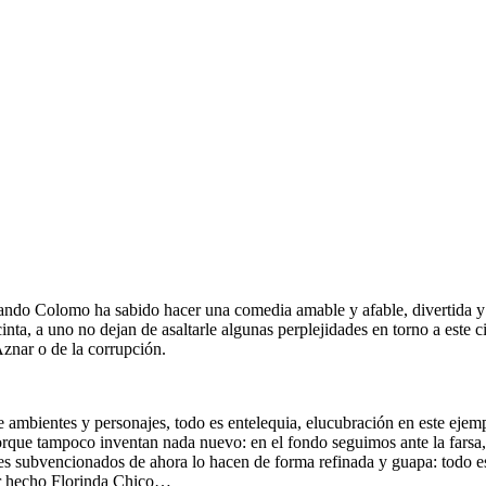
ando Colomo ha sabido hacer una comedia amable y afable, divertida y 
cinta, a uno no dejan de asaltarle algunas perplejidades en torno a este 
Aznar o de la corrupción.
 de ambientes y personajes, todo es entelequia, elucubración en este ejem
 Porque tampoco inventan nada nuevo: en el fondo seguimos ante la fars
tores subvencionados de ahora lo hacen de forma refinada y guapa: todo 
er hecho Florinda Chico…