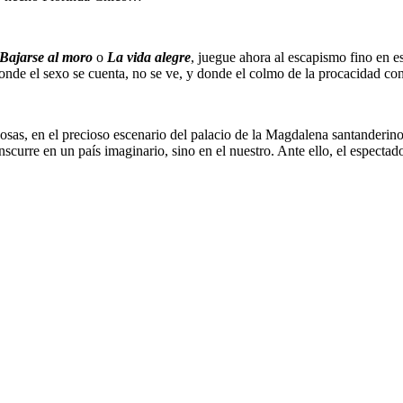
Bajarse al moro
o
La vida alegre
, juegue ahora al escapismo fino en e
de el sexo se cuenta, no se ve, y donde el colmo de la procacidad consi
as, en el precioso escenario del palacio de la Magdalena santanderino t
nscurre en un país imaginario, sino en el nuestro. Ante ello, el especta