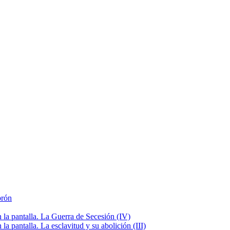
brón
la pantalla. La Guerra de Secesión (IV)
 pantalla. La esclavitud y su abolición (III)