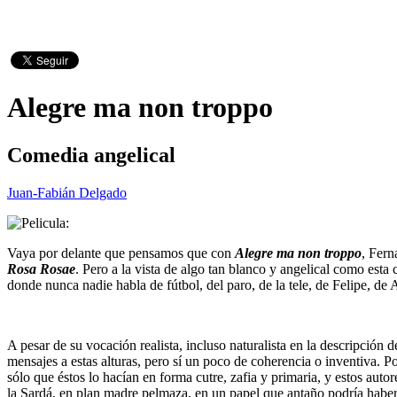
Alegre ma non troppo
Comedia angelical
Juan-Fabián Delgado
Vaya por delante que pensamos que con
Alegre ma non troppo
, Fern
Rosa Rosae
. Pero a la vista de algo tan blanco y angelical como esta 
donde nunca nadie habla de fútbol, del paro, de la tele, de Felipe, de 
A pesar de su vocación realista, incluso naturalista en la descripción
mensajes a estas alturas, pero sí un poco de coherencia o inventiva.
sólo que éstos lo hacían en forma cutre, zafia y primaria, y estos au
la Sardá, en plan madre pelmaza, en un papel que antaño podría hab