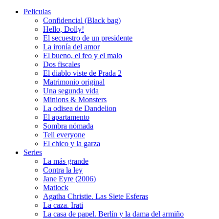
Peliculas
Confidencial (Black bag)
Hello, Dolly!
El secuestro de un presidente
La ironía del amor
El bueno, el feo y el malo
Dos fiscales
El diablo viste de Prada 2
Matrimonio original
Una segunda vida
Minions & Monsters
La odisea de Dandelion
El apartamento
Sombra nómada
Tell everyone
El chico y la garza
Series
La más grande
Contra la ley
Jane Eyre (2006)
Matlock
Agatha Christie. Las Siete Esferas
La caza. Irati
La casa de papel. Berlín y la dama del armiño