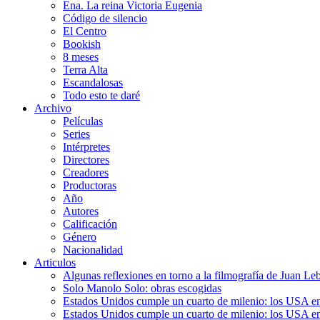
Ena. La reina Victoria Eugenia
Código de silencio
El Centro
Bookish
8 meses
Terra Alta
Escandalosas
Todo esto te daré
Archivo
Películas
Series
Intérpretes
Directores
Creadores
Productoras
Año
Autores
Calificación
Género
Nacionalidad
Articulos
Algunas reflexiones en torno a la filmografía de Juan Le
Solo Manolo Solo: obras escogidas
Estados Unidos cumple un cuarto de milenio: los USA en 
Estados Unidos cumple un cuarto de milenio: los USA en la