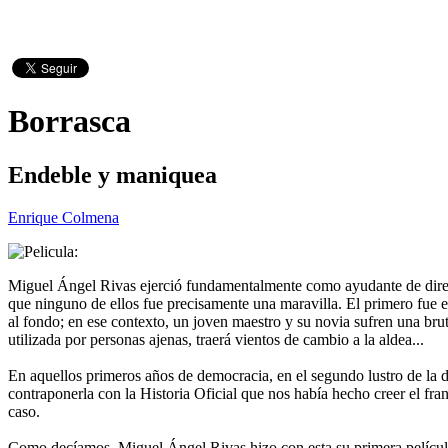
Borrasca
Endeble y maniquea
Enrique Colmena
Miguel Ángel Rivas ejerció fundamentalmente como ayudante de direcció
que ninguno de ellos fue precisamente una maravilla. El primero fue e
al fondo; en ese contexto, un joven maestro y su novia sufren una brut
utilizada por personas ajenas, traerá vientos de cambio a la aldea...
En aquellos primeros años de democracia, en el segundo lustro de la dé
contraponerla con la Historia Oficial que nos había hecho creer el fra
caso.
Como decíamos, Miguel Ángel Rivas hizo con esta su primera película, 