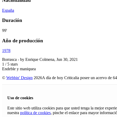
Nacionalidad
España
Duración
99'
Año de producción
1978
Borrasca
- by
Enrique Colmena
,
Jun 30, 2021
1
/
5
stars
Endeble y maniquea
©
Webbin' Design
2026
A día de hoy Criticalia posee un acervo de 64
Uso de cookies
Este sitio web utiliza cookies para que usted tenga la mejor exper
nuestra
política de cookies
, pinche el enlace para mayor informaci