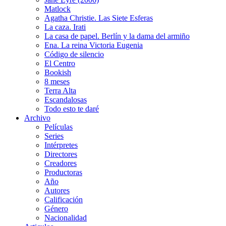
Matlock
Agatha Christie. Las Siete Esferas
La caza. Irati
La casa de papel. Berlín y la dama del armiño
Ena. La reina Victoria Eugenia
Código de silencio
El Centro
Bookish
8 meses
Terra Alta
Escandalosas
Todo esto te daré
Archivo
Películas
Series
Intérpretes
Directores
Creadores
Productoras
Año
Autores
Calificación
Género
Nacionalidad