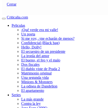
Cerrar
Criticalia.com
Peliculas
¡Qué verde era mi valle!
Un poeta
Si me voy, ¿me echarán de menos?
Confidencial (Black bag)
Hello, Dolly!
El secuestro de un presidente
La ironía del amor
El bueno, el feo y el malo
Dos fiscales
El diablo viste de Prada 2
Matrimonio original
Una segunda vida
Minions & Monsters
La odisea de Dandelion
El apartamento
Series
La más grande
Contra la ley
Jane Eyre (2006)