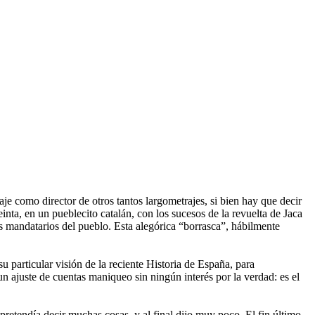
e como director de otros tantos largometrajes, si bien hay que decir
einta, en un pueblecito catalán, con los sucesos de la revuelta de Jaca
los mandatarios del pueblo. Esta alegórica “borrasca”, hábilmente
 particular visión de la reciente Historia de España, para
un ajuste de cuentas maniqueo sin ningún interés por la verdad: es el
retendía decir muchas cosas, y al final dijo muy poco. El fin último