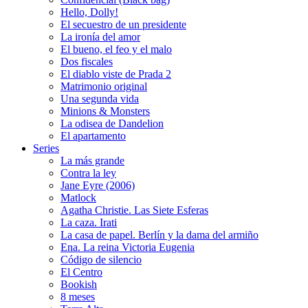
Hello, Dolly!
El secuestro de un presidente
La ironía del amor
El bueno, el feo y el malo
Dos fiscales
El diablo viste de Prada 2
Matrimonio original
Una segunda vida
Minions & Monsters
La odisea de Dandelion
El apartamento
Series
La más grande
Contra la ley
Jane Eyre (2006)
Matlock
Agatha Christie. Las Siete Esferas
La caza. Irati
La casa de papel. Berlín y la dama del armiño
Ena. La reina Victoria Eugenia
Código de silencio
El Centro
Bookish
8 meses