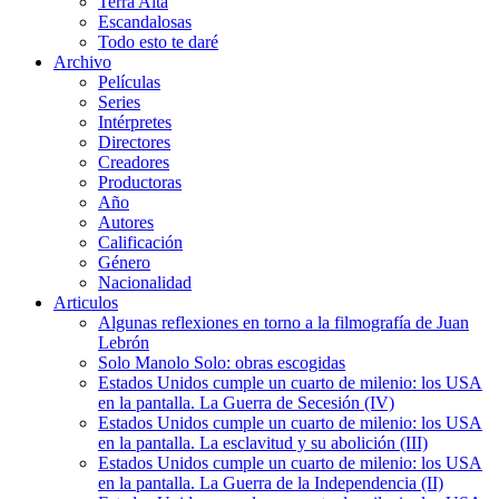
Terra Alta
Escandalosas
Todo esto te daré
Archivo
Películas
Series
Intérpretes
Directores
Creadores
Productoras
Año
Autores
Calificación
Género
Nacionalidad
Articulos
Algunas reflexiones en torno a la filmografía de Juan
Lebrón
Solo Manolo Solo: obras escogidas
Estados Unidos cumple un cuarto de milenio: los USA
en la pantalla. La Guerra de Secesión (IV)
Estados Unidos cumple un cuarto de milenio: los USA
en la pantalla. La esclavitud y su abolición (III)
Estados Unidos cumple un cuarto de milenio: los USA
en la pantalla. La Guerra de la Independencia (II)