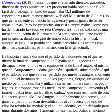
Campeones
(2018), pensamos que el afamado director, guionista,
director de spots publicitarios y productor había optado por la vía
fácil de prolongar el éxito de aquel film (3,3 millones de
espectadores nada menos; fuente: web del Ministerio de Cultura), lo
que generalmente evidencia haraganería y pocas ganas de hacer
cosas nuevas. Pero los prejuicios son casi siempre malos, como nos
ha demostrado la visión de esta
Campeonex
, que no solo no es una
mera continuación de la primera de la serie, sino que tiene entidad
por sí misma, dando un giro de timón sobre la historia inicial,
aunque se juegue la partida con cartas parecidas (los actores con
distintas capacidades, para llamarlo con la jerga actual).
La historia arranca durante el partido de baloncesto en el que se
dirime la final del campeonato de España para jugadores con
discapacidades; uno de esos equipos es el de Los Amigos, el mismo
que en
Campeones
quedaba (atención: ¡spoiler!) subcampeón. Aquí
el partido parece que va a ser perdido por nuestros amigos, momento
en el que el hermano de uno de los jugadores, Sergio, un quinqui de
medio pelo, que humilla y utiliza a su hermano para sus fines poco
legales, le propone robar las medallas del campeonato, creyendo (él
también debía tener un ladrillazo dado...) que eran realmente de oro.
Lo hacen, y con ello Los Amigos, que finalmente han conseguido
ganar el partido, quedan descalificados al conocerse que uno de
ellos ha robado las medallas; el equipo, además, es inhabilitado para
jugar durante dos años. Transcurrido ese tiempo, Julio, el anciano