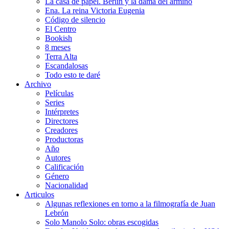
La casa de papel. Berlín y la dama del armiño
Ena. La reina Victoria Eugenia
Código de silencio
El Centro
Bookish
8 meses
Terra Alta
Escandalosas
Todo esto te daré
Archivo
Películas
Series
Intérpretes
Directores
Creadores
Productoras
Año
Autores
Calificación
Género
Nacionalidad
Articulos
Algunas reflexiones en torno a la filmografía de Juan
Lebrón
Solo Manolo Solo: obras escogidas