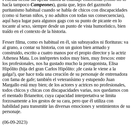
hacía tampoco
Campeones
), gusta que, lejos del gazmoño
puritanismo habitual cuando se habla de chicos con discapacidades
(como si fueran niños, y no adultos con todas sus consecuencias),
aquí haya lugar para algunos gags con su punto de picante en lo
tocante al sexo, siempre desde un punto de vista humorístico, bien
traído en el contexto de la historia.
Fesser filma, como es habitual en él, sin subrayados ni florituras: va
al grano, a contar su historia, con un guion bien armado y
construido, escrito a cuatro manos por el propio director y la actriz
Athenea Mata. Los intérpretes todos muy bien, muy frescos: entre
los profesionales, nos ha gustado mucho la protagonista, Elisa
Hipólito (hija del gran Carlos Hipólito: ¡de casta le viene a la
galga!), que hace toda una creación de su personaje de entrenadora
con fama de gafe; también el veteranísimo y estupendo Juan
Margallo está muy bien; de los actores y actrices no profesionales,
todos chicos y chicas con discapacidades varias, nos quedamos con
el mentado Brianeitor, cuya capacidad interpretativa se limita
forzosamente a los gestos de su cara, pero que él utiliza con
habilidad para transmitir las diversas emociones y sentimientos de su
personaje.
(06-09-2023)