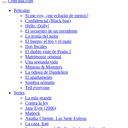
Criticalia.com
Peliculas
Si me voy, ¿me echarán de menos?
Confidencial (Black bag)
Hello, Dolly!
El secuestro de un presidente
La ironía del amor
El bueno, el feo y el malo
Dos fiscales
El diablo viste de Prada 2
Matrimonio original
Una segunda vida
Minions & Monsters
La odisea de Dandelion
El apartamento
Sombra nómada
Tell everyone
Series
La más grande
Contra la ley
Jane Eyre (2006)
Matlock
Agatha Christie. Las Siete Esferas
La caza. Irati