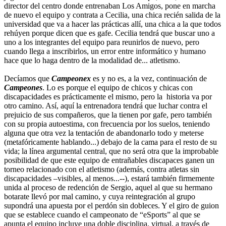
director del centro donde entrenaban Los Amigos, pone en marcha
de nuevo el equipo y contrata a Cecilia, una chica recién salida de la
universidad que va a hacer las prácticas allí, una chica a la que todos
rehúyen porque dicen que es gafe. Cecilia tendrá que buscar uno a
uno a los integrantes del equipo para reunirlos de nuevo, pero
cuando llega a inscribirlos, un error entre informático y humano
hace que lo haga dentro de la modalidad de... atletismo.
Decíamos que
Campeonex
es y no es, a la vez, continuación de
Campeones
. Lo es porque el equipo de chicos y chicas con
discapacidades es prácticamente el mismo, pero la historia va por
otro camino. Así, aquí la entrenadora tendrá que luchar contra el
prejuicio de sus compañeros, que la tienen por gafe, pero también
con su propia autoestima, con frecuencia por los suelos, teniendo
alguna que otra vez la tentación de abandonarlo todo y meterse
(metafóricamente hablando...) debajo de la cama para el resto de su
vida; la línea argumental central, que no será otra que la improbable
posibilidad de que este equipo de entrañables discapaces ganen un
torneo relacionado con el atletismo (además, contra atletas sin
discapacidades –visibles, al menos...--), estará también firmemente
unida al proceso de redención de Sergio, aquel al que su hermano
botarate llevó por mal camino, y cuya reintegración al grupo
supondrá una apuesta por el perdón sin dobleces. Y el giro de guion
que se establece cuando el campeonato de “eSports” al que se
apunta el equipo incluye una doble disciplina, virtual, a través de