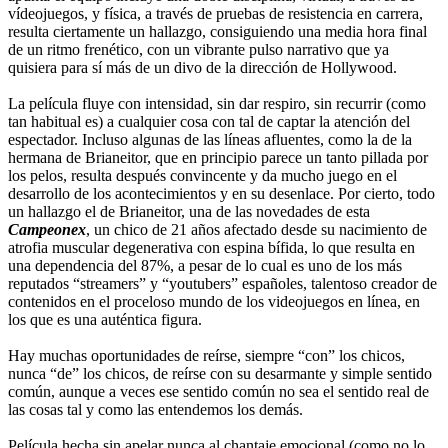
vídeojuegos, y física, a través de pruebas de resistencia en carrera,
resulta ciertamente un hallazgo, consiguiendo una media hora final
de un ritmo frenético, con un vibrante pulso narrativo que ya
quisiera para sí más de un divo de la dirección de Hollywood.
La película fluye con intensidad, sin dar respiro, sin recurrir (como
tan habitual es) a cualquier cosa con tal de captar la atención del
espectador. Incluso algunas de las líneas afluentes, como la de la
hermana de Brianeitor, que en principio parece un tanto pillada por
los pelos, resulta después convincente y da mucho juego en el
desarrollo de los acontecimientos y en su desenlace. Por cierto, todo
un hallazgo el de Brianeitor, una de las novedades de esta
Campeonex
, un chico de 21 años afectado desde su nacimiento de
atrofia muscular degenerativa con espina bífida, lo que resulta en
una dependencia del 87%, a pesar de lo cual es uno de los más
reputados “streamers” y “youtubers” españoles, talentoso creador de
contenidos en el proceloso mundo de los videojuegos en línea, en
los que es una auténtica figura.
Hay muchas oportunidades de reírse, siempre “con” los chicos,
nunca “de” los chicos, de reírse con su desarmante y simple sentido
común, aunque a veces ese sentido común no sea el sentido real de
las cosas tal y como las entendemos los demás.
Película hecha sin apelar nunca al chantaje emocional (como no lo