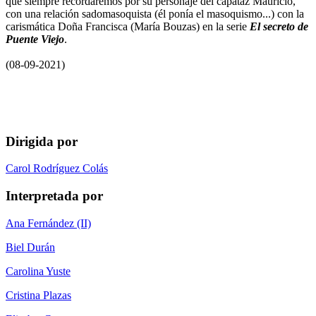
que siempre recordaremos por su personaje del capataz Mauricio,
con una relación sadomasoquista (él ponía el masoquismo...) con la
carismática Doña Francisca (María Bouzas) en la serie
El secreto de
Puente Viejo
.
(08-09-2021)
Dirigida por
Carol Rodríguez Colás
Interpretada por
Ana Fernández (II)
Biel Durán
Carolina Yuste
Cristina Plazas