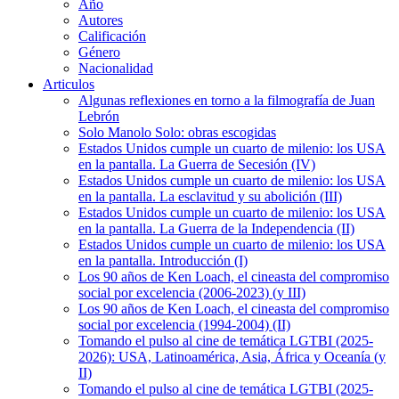
Año
Autores
Calificación
Género
Nacionalidad
Articulos
Algunas reflexiones en torno a la filmografía de Juan
Lebrón
Solo Manolo Solo: obras escogidas
Estados Unidos cumple un cuarto de milenio: los USA
en la pantalla. La Guerra de Secesión (IV)
Estados Unidos cumple un cuarto de milenio: los USA
en la pantalla. La esclavitud y su abolición (III)
Estados Unidos cumple un cuarto de milenio: los USA
en la pantalla. La Guerra de la Independencia (II)
Estados Unidos cumple un cuarto de milenio: los USA
en la pantalla. Introducción (I)
Los 90 años de Ken Loach, el cineasta del compromiso
social por excelencia (2006-2023) (y III)
Los 90 años de Ken Loach, el cineasta del compromiso
social por excelencia (1994-2004) (II)
Tomando el pulso al cine de temática LGTBI (2025-
2026): USA, Latinoamérica, Asia, África y Oceanía (y
II)
Tomando el pulso al cine de temática LGTBI (2025-