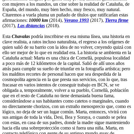
con mujeres a los mandos, un cine sobre la realidad de Cataluña, de
España, del mundo, muy bien hecho, muy fresco, muy natural.
Citaremos a vuela pluma un puñado de títulos que ratificarían estas
afirmaciones:
10000 km
(2014),
Verano 1993
(2017),
Tierra firme
(2017),
Las distancias
(2018).
Esta
Chavalas
podría inscribirse en esa misma línea, una historia en
clave realista, a ratos incluso naturalista, el regreso a los orígenes de
quien salió de su barrio con la idea de no volver, creyendo quizá con
ello ser mejor de lo que en realidad era. La historia se ambienta en la
Cataluña actual: Marta es una chica de Cornellà, populosa localidad
a poco más de 12 kilómetros de la capital. Salió de allí unos años
atrás para cumplir su sueño de triunfar en la fotografía artística; pero
los malditos recortes de personal hacen que sea despedida de la
cosmopolita agencia en la que presta sus servicios, con lo que, tras
fracasar en varios intentos de conseguir trabajo en BCN, se ve
obligada a, temporalmente, volver a su pueblo, Cornellà, población
que en el resto de Cataluña no tiene demasiada buena fama,
considerándose a sus habitantes como catetos o marginales, cuando
no directamente chorizos, con un extraño menosprecio que, como es
lógico, no deja de ser un lugar común. Marta, entonces, vivirá con
sus amigas de toda la vida, Desi, Bea y Soraya, o cuando se pelea
con estas, en casa de sus padres, donde la madre sigue manteniendo
hacia ella una sobreprotección como si fuera una niña. Marta, en
contacto telefónico con gente de su antiguo mundo guay de