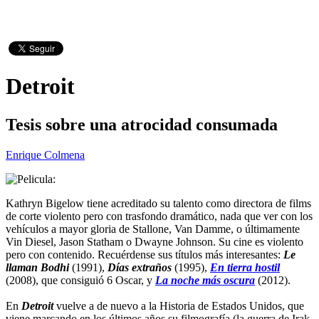
Detroit
Tesis sobre una atrocidad consumada
Enrique Colmena
Kathryn Bigelow tiene acreditado su talento como directora de films
de corte violento pero con trasfondo dramático, nada que ver con los
vehículos a mayor gloria de Stallone, Van Damme, o últimamente
Vin Diesel, Jason Statham o Dwayne Johnson. Su cine es violento
pero con contenido. Recuérdense sus títulos más interesantes:
Le
llaman Bodhi
(1991),
Días extraños
(1995),
En tierra hostil
(2008), que consiguió 6 Oscar, y
La noche más oscura
(2012).
En
Detroit
vuelve a de nuevo a la Historia de Estados Unidos, que
viene marcando en los últimos años su filmografía (la guerra de Irak,