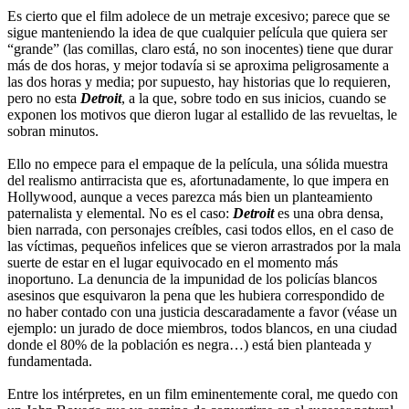
Es cierto que el film adolece de un metraje excesivo; parece que se
sigue manteniendo la idea de que cualquier película que quiera ser
“grande” (las comillas, claro está, no son inocentes) tiene que durar
más de dos horas, y mejor todavía si se aproxima peligrosamente a
las dos horas y media; por supuesto, hay historias que lo requieren,
pero no esta
Detroit
, a la que, sobre todo en sus inicios, cuando se
exponen los motivos que dieron lugar al estallido de las revueltas, le
sobran minutos.
Ello no empece para el empaque de la película, una sólida muestra
del realismo antirracista que es, afortunadamente, lo que impera en
Hollywood, aunque a veces parezca más bien un planteamiento
paternalista y elemental. No es el caso:
Detroit
es una obra densa,
bien narrada, con personajes creíbles, casi todos ellos, en el caso de
las víctimas, pequeños infelices que se vieron arrastrados por la mala
suerte de estar en el lugar equivocado en el momento más
inoportuno. La denuncia de la impunidad de los policías blancos
asesinos que esquivaron la pena que les hubiera correspondido de
no haber contado con una justicia descaradamente a favor (véase un
ejemplo: un jurado de doce miembros, todos blancos, en una ciudad
donde el 80% de la población es negra…) está bien planteada y
fundamentada.
Entre los intérpretes, en un film eminentemente coral, me quedo con