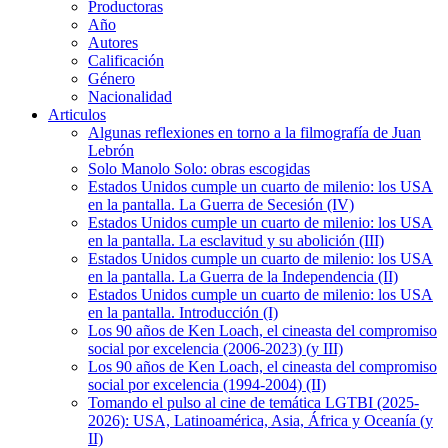
Productoras
Año
Autores
Calificación
Género
Nacionalidad
Articulos
Algunas reflexiones en torno a la filmografía de Juan
Lebrón
Solo Manolo Solo: obras escogidas
Estados Unidos cumple un cuarto de milenio: los USA
en la pantalla. La Guerra de Secesión (IV)
Estados Unidos cumple un cuarto de milenio: los USA
en la pantalla. La esclavitud y su abolición (III)
Estados Unidos cumple un cuarto de milenio: los USA
en la pantalla. La Guerra de la Independencia (II)
Estados Unidos cumple un cuarto de milenio: los USA
en la pantalla. Introducción (I)
Los 90 años de Ken Loach, el cineasta del compromiso
social por excelencia (2006-2023) (y III)
Los 90 años de Ken Loach, el cineasta del compromiso
social por excelencia (1994-2004) (II)
Tomando el pulso al cine de temática LGTBI (2025-
2026): USA, Latinoamérica, Asia, África y Oceanía (y
II)