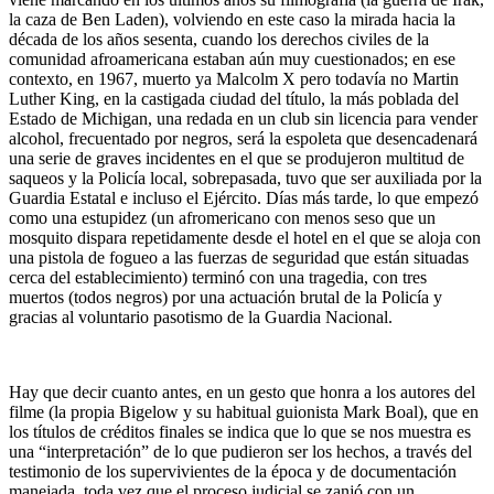
la caza de Ben Laden), volviendo en este caso la mirada hacia la
década de los años sesenta, cuando los derechos civiles de la
comunidad afroamericana estaban aún muy cuestionados; en ese
contexto, en 1967, muerto ya Malcolm X pero todavía no Martin
Luther King, en la castigada ciudad del título, la más poblada del
Estado de Michigan, una redada en un club sin licencia para vender
alcohol, frecuentado por negros, será la espoleta que desencadenará
una serie de graves incidentes en el que se produjeron multitud de
saqueos y la Policía local, sobrepasada, tuvo que ser auxiliada por la
Guardia Estatal e incluso el Ejército. Días más tarde, lo que empezó
como una estupidez (un afromericano con menos seso que un
mosquito dispara repetidamente desde el hotel en el que se aloja con
una pistola de fogueo a las fuerzas de seguridad que están situadas
cerca del establecimiento) terminó con una tragedia, con tres
muertos (todos negros) por una actuación brutal de la Policía y
gracias al voluntario pasotismo de la Guardia Nacional.
Hay que decir cuanto antes, en un gesto que honra a los autores del
filme (la propia Bigelow y su habitual guionista Mark Boal), que en
los títulos de créditos finales se indica que lo que se nos muestra es
una “interpretación” de lo que pudieron ser los hechos, a través del
testimonio de los supervivientes de la época y de documentación
manejada, toda vez que el proceso judicial se zanjó con un