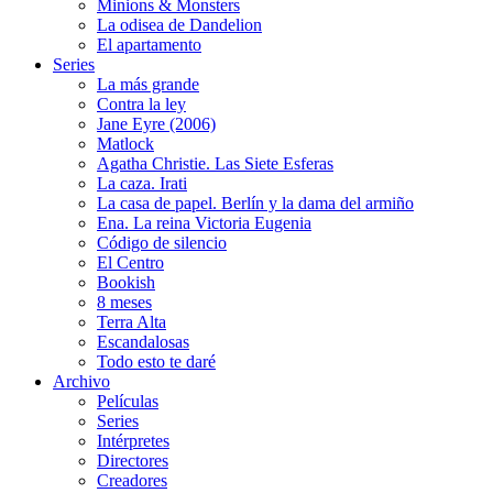
Minions & Monsters
La odisea de Dandelion
El apartamento
Series
La más grande
Contra la ley
Jane Eyre (2006)
Matlock
Agatha Christie. Las Siete Esferas
La caza. Irati
La casa de papel. Berlín y la dama del armiño
Ena. La reina Victoria Eugenia
Código de silencio
El Centro
Bookish
8 meses
Terra Alta
Escandalosas
Todo esto te daré
Archivo
Películas
Series
Intérpretes
Directores
Creadores