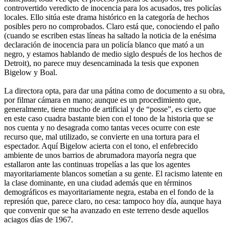
controvertido veredicto de inocencia para los acusados, tres policías
locales. Ello sitúa este drama histórico en la categoría de hechos
posibles pero no comprobados. Claro está que, conociendo el paño
(cuando se escriben estas líneas ha saltado la noticia de la enésima
declaración de inocencia para un policía blanco que mató a un
negro, y estamos hablando de medio siglo después de los hechos de
Detroit), no parece muy desencaminada la tesis que exponen
Bigelow y Boal.
La directora opta, para dar una pátina como de documento a su obra,
por filmar cámara en mano; aunque es un procedimiento que,
generalmente, tiene mucho de artificial y de “posse”, es cierto que
en este caso cuadra bastante bien con el tono de la historia que se
nos cuenta y no desagrada como tantas veces ocurre con este
recurso que, mal utilizado, se convierte en una tortura para el
espectador. Aquí Bigelow acierta con el tono, el enfebrecido
ambiente de unos barrios de abrumadora mayoría negra que
estallaron ante las continuas tropelías a las que los agentes
mayoritariamente blancos sometían a su gente. El racismo latente en
la clase dominante, en una ciudad además que en términos
demográficos es mayoritariamente negra, estaba en el fondo de la
represión que, parece claro, no cesa: tampoco hoy día, aunque haya
que convenir que se ha avanzado en este terreno desde aquellos
aciagos días de 1967.