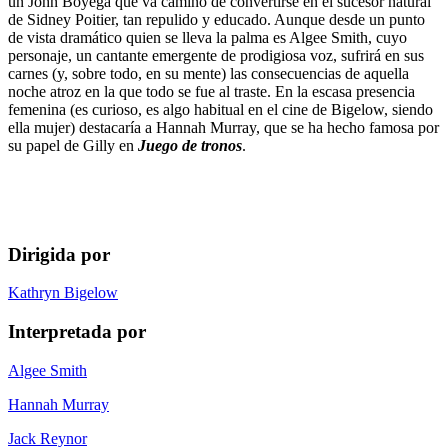
un John Boyega que va camino de convertirse en el sucesor natural
de Sidney Poitier, tan repulido y educado. Aunque desde un punto
de vista dramático quien se lleva la palma es Algee Smith, cuyo
personaje, un cantante emergente de prodigiosa voz, sufrirá en sus
carnes (y, sobre todo, en su mente) las consecuencias de aquella
noche atroz en la que todo se fue al traste. En la escasa presencia
femenina (es curioso, es algo habitual en el cine de Bigelow, siendo
ella mujer) destacaría a Hannah Murray, que se ha hecho famosa por
su papel de Gilly en
Juego de tronos
.
Dirigida por
Kathryn Bigelow
Interpretada por
Algee Smith
Hannah Murray
Jack Reynor