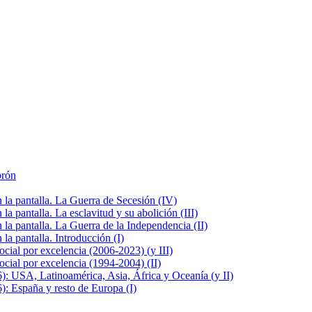
brón
la pantalla. La Guerra de Secesión (IV)
 pantalla. La esclavitud y su abolición (III)
la pantalla. La Guerra de la Independencia (II)
a pantalla. Introducción (I)
cial por excelencia (2006-2023) (y III)
cial por excelencia (1994-2004) (II)
: USA, Latinoamérica, Asia, África y Oceanía (y II)
: España y resto de Europa (I)