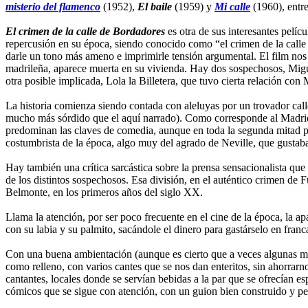
misterio del flamenco
(1952),
El baile
(1959) y
Mi calle
(1960), entr
El crimen de la calle de Bordadores
es otra de sus interesantes pelíc
repercusión en su época, siendo conocido como “el crimen de la calle
darle un tono más ameno e imprimirle tensión argumental. El film nos 
madrileña, aparece muerta en su vivienda. Hay dos sospechosos, Miguel,
otra posible implicada, Lola la Billetera, que tuvo cierta relación co
La historia comienza siendo contada con aleluyas por un trovador calle
mucho más sórdido que el aquí narrado). Como corresponde al Madrid d
predominan las claves de comedia, aunque en toda la segunda mitad pre
costumbrista de la época, algo muy del agrado de Neville, que gustaba
Hay también una crítica sarcástica sobre la prensa sensacionalista que 
de los distintos sospechosos. Esa división, en el auténtico crimen de Fu
Belmonte, en los primeros años del siglo XX.
Llama la atención, por ser poco frecuente en el cine de la época, la a
con su labia y su palmito, sacándole el dinero para gastárselo en fran
Con una buena ambientación (aunque es cierto que a veces algunas maq
como relleno, con varios cantes que se nos dan enteritos, sin ahorrar
cantantes, locales donde se servían bebidas a la par que se ofrecían e
cómicos que se sigue con atención, con un guion bien construido y per