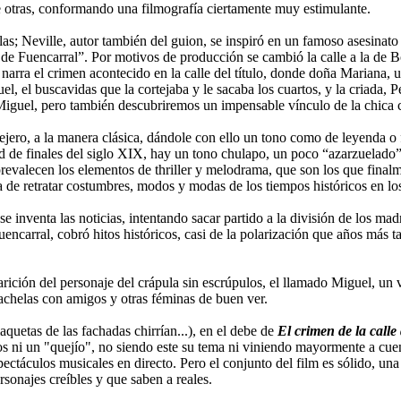
e otras, conformando una filmografía ciertamente muy estimulante.
ulas; Neville, autor también del guion, se inspiró en un famoso asesinat
 de Fuencarral”. Por motivos de producción se cambió la calle a la de 
narra el crimen acontecido en la calle del título, donde doña Mariana,
 el buscavidas que la cortejaba y le sacaba los cuartos, y la criada, P
n Miguel, pero también descubriremos un impensable vínculo de la chica c
jero, a la manera clásica, dándole con ello un tono como de leyenda o f
e finales del siglo XIX, hay un tono chulapo, un poco “azarzuelado”, 
valecen los elementos de thriller y melodrama, que son los que finalme
 de retratar costumbres, modos y modas de los tiempos históricos en los
se inventa las noticias, intentando sacar partido a la división de los ma
encarral, cobró hitos históricos, casi de la polarización que años más tar
parición del personaje del crápula sin escrúpulos, el llamado Miguel, un 
cachelas con amigos y otras féminas de buen ver.
uetas de las fachadas chirrían...), en el debe de
El crimen de la call
nos ni un "quejío", no siendo este su tema ni viniendo mayormente a cuen
spectáculos musicales en directo. Pero el conjunto del film es sólido, u
sonajes creíbles y que saben a reales.