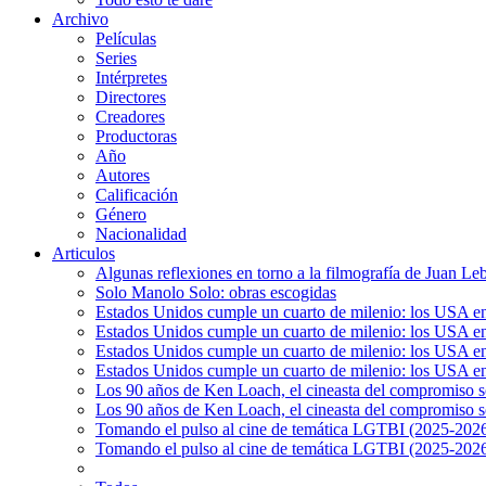
Archivo
Películas
Series
Intérpretes
Directores
Creadores
Productoras
Año
Autores
Calificación
Género
Nacionalidad
Articulos
Algunas reflexiones en torno a la filmografía de Juan Le
Solo Manolo Solo: obras escogidas
Estados Unidos cumple un cuarto de milenio: los USA en 
Estados Unidos cumple un cuarto de milenio: los USA en la
Estados Unidos cumple un cuarto de milenio: los USA en 
Estados Unidos cumple un cuarto de milenio: los USA en l
Los 90 años de Ken Loach, el cineasta del compromiso so
Los 90 años de Ken Loach, el cineasta del compromiso so
Tomando el pulso al cine de temática LGTBI (2025-2026)
Tomando el pulso al cine de temática LGTBI (2025-2026)