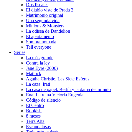
Dos fiscales
El diablo viste de Prada 2
Matrimonio original
Una segunda vida
Minions & Monsters
La odisea de Dandelion
El apartamento
Sombra nómada
Tell everyone
Series
La más grande
Contra la ley
Jane Eyre (2006)
Matlock
Agatha Christie. Las Siete Esferas
La caza. Irati
La casa de papel. Berlín y la dama del armiño
Ena. La reina Victoria Eugenia
Código de silencio
El Centro
Bookish
8 meses
Terra Alta
Escandalosas
Todo esto te daré