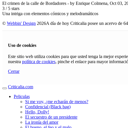
El crimen de la calle de Bordadores
- by
Enrique Colmena
,
Oct 03, 2
3
/
5
stars
Una intriga con elementos cómicos y melodramáticos
©
Webbin' Design
2026
A día de hoy Criticalia posee un acervo de 64
Uso de cookies
Este sitio web utiliza cookies para que usted tenga la mejor exper
nuestra
política de cookies
, pinche el enlace para mayor informaci
Cerrar
Criticalia.com
Peliculas
Si me voy, ¿me echarán de menos?
Confidencial (Black bag)
Hello, Dolly!
El secuestro de un presidente
La ironía del amor
El bueno, el feo y el malo