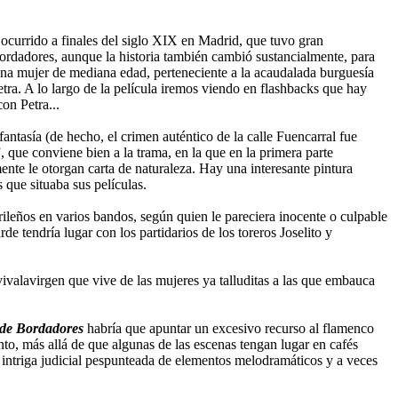
o ocurrido a finales del siglo XIX en Madrid, que tuvo gran
Bordadores, aunque la historia también cambió sustancialmente, para
 una mujer de mediana edad, perteneciente a la acaudalada burguesía
etra. A lo largo de la película iremos viendo en flashbacks que hay
on Petra...
antasía (de hecho, el crimen auténtico de la calle Fuencarral fue
que conviene bien a la trama, en la que en la primera parte
nte le otorgan carta de naturaleza. Hay una interesante pintura
 que situaba sus películas.
drileños en varios bandos, según quien le pareciera inocente o culpable
de tendría lugar con los partidarios de los toreros Joselito y
vivalavirgen que vive de las mujeres ya talluditas a las que embauca
e de Bordadores
habría que apuntar un excesivo recurso al flamenco
to, más allá de que algunas de las escenas tengan lugar en cafés
na intriga judicial pespunteada de elementos melodramáticos y a veces