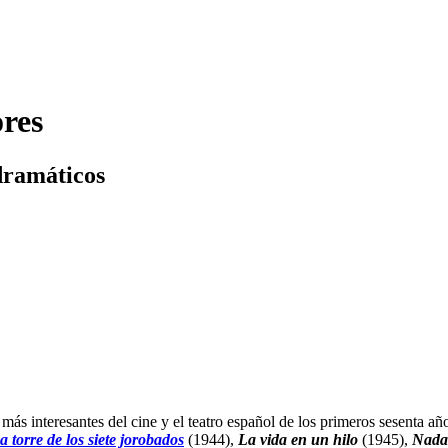
ores
dramáticos
s interesantes del cine y el teatro español de los primeros sesenta año
a torre de los siete jorobados
(1944),
La vida en un hilo
(1945),
Nada