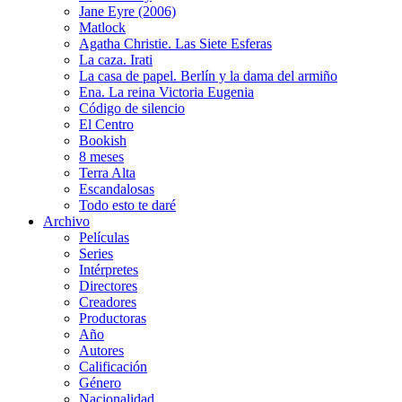
Jane Eyre (2006)
Matlock
Agatha Christie. Las Siete Esferas
La caza. Irati
La casa de papel. Berlín y la dama del armiño
Ena. La reina Victoria Eugenia
Código de silencio
El Centro
Bookish
8 meses
Terra Alta
Escandalosas
Todo esto te daré
Archivo
Películas
Series
Intérpretes
Directores
Creadores
Productoras
Año
Autores
Calificación
Género
Nacionalidad