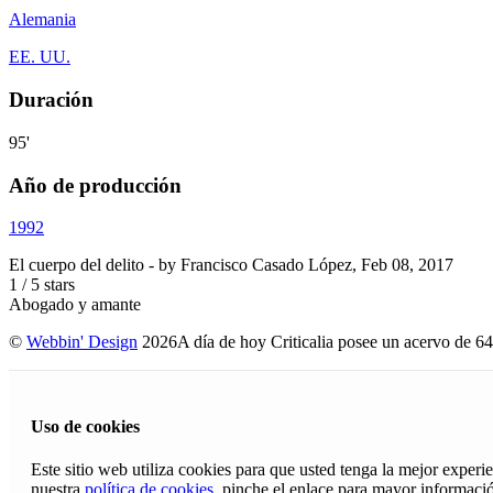
Alemania
EE. UU.
Duración
95'
Año de producción
1992
El cuerpo del delito
- by
Francisco Casado López
,
Feb 08, 2017
1
/
5
stars
Abogado y amante
©
Webbin' Design
2026
A día de hoy Criticalia posee un acervo de 64
Uso de cookies
Este sitio web utiliza cookies para que usted tenga la mejor exper
nuestra
política de cookies
, pinche el enlace para mayor informaci