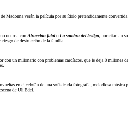
s de Madonna verán la película por su ídolo pretendidamente convertida 
como ocurría con
Atracción fatal
o
La sombra del testigo
, por citar tan 
 riesgo de destrucción de la familia.
mor con un millonario con problemas cardíacos, que le deja 8 millones d
as.
 envueltas en el celofán de una sofisticada fotografía, melodiosa música
escena de Uli Edel.