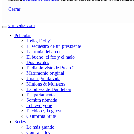
Cerrar
Criticalia.com
Peliculas
Hello, Dolly!
El secuestro de un presidente
La ironía del amor
El bueno, el feo y el malo
Dos fiscales
El diablo viste de Prada 2
Matrimonio original
Una segunda vida
Minions & Monsters
La odisea de Dandelion
El apartamento
Sombra nómada
Tell everyone
El chico y la garza
California Suite
Series
La más grande
Contra la ley