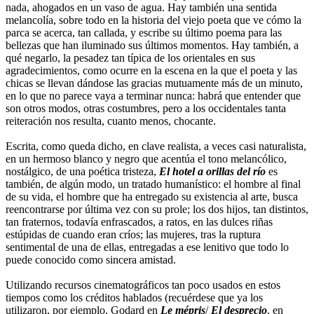
nada, ahogados en un vaso de agua. Hay también una sentida
melancolía, sobre todo en la historia del viejo poeta que ve cómo la
parca se acerca, tan callada, y escribe su último poema para las
bellezas que han iluminado sus últimos momentos. Hay también, a
qué negarlo, la pesadez tan típica de los orientales en sus
agradecimientos, como ocurre en la escena en la que el poeta y las
chicas se llevan dándose las gracias mutuamente más de un minuto,
en lo que no parece vaya a terminar nunca: habrá que entender que
son otros modos, otras costumbres, pero a los occidentales tanta
reiteración nos resulta, cuanto menos, chocante.
Escrita, como queda dicho, en clave realista, a veces casi naturalista,
en un hermoso blanco y negro que acentúa el tono melancólico,
nostálgico, de una poética tristeza,
El hotel a orillas del río
es
también, de algún modo, un tratado humanístico: el hombre al final
de su vida, el hombre que ha entregado su existencia al arte, busca
reencontrarse por última vez con su prole; los dos hijos, tan distintos,
tan fraternos, todavía enfrascados, a ratos, en las dulces riñas
estúpidas de cuando eran críos; las mujeres, tras la ruptura
sentimental de una de ellas, entregadas a ese lenitivo que todo lo
puede conocido como sincera amistad.
Utilizando recursos cinematográficos tan poco usados en estos
tiempos como los créditos hablados (recuérdese que ya los
utilizaron, por ejemplo, Godard en
Le mépris
/
El desprecio
, en