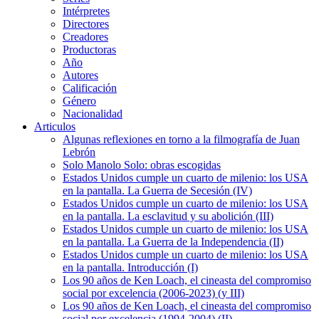
Intérpretes
Directores
Creadores
Productoras
Año
Autores
Calificación
Género
Nacionalidad
Articulos
Algunas reflexiones en torno a la filmografía de Juan
Lebrón
Solo Manolo Solo: obras escogidas
Estados Unidos cumple un cuarto de milenio: los USA
en la pantalla. La Guerra de Secesión (IV)
Estados Unidos cumple un cuarto de milenio: los USA
en la pantalla. La esclavitud y su abolición (III)
Estados Unidos cumple un cuarto de milenio: los USA
en la pantalla. La Guerra de la Independencia (II)
Estados Unidos cumple un cuarto de milenio: los USA
en la pantalla. Introducción (I)
Los 90 años de Ken Loach, el cineasta del compromiso
social por excelencia (2006-2023) (y III)
Los 90 años de Ken Loach, el cineasta del compromiso
social por excelencia (1994-2004) (II)