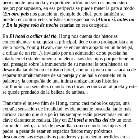
permanente búsqueda y experimentación, no solo es bueno sino
mejor; por supuesto, en esa peripecia se puede meter la pata a modo
(
En otro país
nos pareció un ejemplo de ello), pero también se
pueden encontrar vetas artísticas insospechadas (
Ahora sí, antes no
y
En la playa sola de noche
estarían en esa categoría).
En
El hotel a orillas del río
, Hong nos cuenta dos historias
concomitantes: una, quizá la principal, tiene como protagonista a un
viejo poeta, Young-Hwan, que se encuentra alojado en un hotel (sí,
a orillas de un río...), invitado por un admirador de su poesía; ha
citado en el establecimiento hotelero a sus dos hijos porque tiene un
mal presagio sobre la inminencia de su muerte; la otra historia se
desarrolla también en el mismo hotel, con una joven que se acaba de
separar traumáticamente de su pareja y que halla consuelo en la
palabra y la compañía de una íntima amiga; ambas historias
confluirán con sencillez cuando las chicas reconozcan al poeta y este
se quede prendado de la belleza de ambas...
Transmite el nuevo film de Hong, como casi todos los suyos, una
extraña sensación de irrealidad, evidentemente buscada, tanto más
curiosa cuanto que sus películas siempre están presentadas en una
clave claramente realista. Hay en
El hotel a orillas del río
un tono
como de sueño, a ratos de pesadilla, como cuando los hijos y el
padre, a pesar de estar en espacios físicos muy próximos,
desconocen sus respectivos paraderos y parecieran perdidos en la