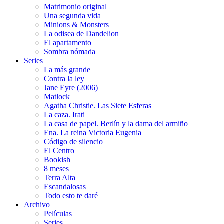
Matrimonio original
Una segunda vida
Minions & Monsters
La odisea de Dandelion
El apartamento
Sombra nómada
Series
La más grande
Contra la ley
Jane Eyre (2006)
Matlock
Agatha Christie. Las Siete Esferas
La caza. Irati
La casa de papel. Berlín y la dama del armiño
Ena. La reina Victoria Eugenia
Código de silencio
El Centro
Bookish
8 meses
Terra Alta
Escandalosas
Todo esto te daré
Archivo
Películas
Series