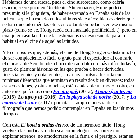
Hablamos de una rareza, pues el cine surcoreano, como cabría
esperar, se ve poco en Occidente. Sin embargo, Hong podría
presumir, si le pluguiera, de haber estrenado en España seis de las
películas que ha rodado en los últimos siete años; bien es cierto que
se han quedado inéditas otras cinco también rodadas en ese mismo
plazo (como se ve, Hong rueda con inusitada prolificidad...), pero en
cualquier caso la cifra de las estrenadas es desmesurada para lo
habitual en el cine de aquellas latitudes.
Y lo curioso es que, además, el cine de Hong Sang-soo dista mucho
de ser complaciente, o fácil, o grato para el espectador: al contrario,
el cineasta de Seul tiende a hacer de cada film un más difícil todavía,
gusta de plantear historias en las que prueba a hacer derivadas,
líneas tangentes y cotangentes, a darnos la misma historia con
mínimas diferencias que terminan en resultados bien diversos: todas
esas cuestiones, y otras muchas, están dadas, de un modo u otro, en
anteriores películas como
En otro país
(2012),
Ahora sí, antes no
(2015),
Lo tuyo y tú
(2016),
En la playa sola de noche
(2017) y
La
cámara de Claire
(2017), por citar la amplia muestra de su
filmografía que hemos podido contemplar en España en los últimos
tiempos.
Con esta
El hotel a orillas del río
, de tan hermoso título, Hong
vuelve a las andadas, dicho sea como elogio: nos parece que
explorar terrenos, no amodorrarse en la fama o el prestigio, estar en