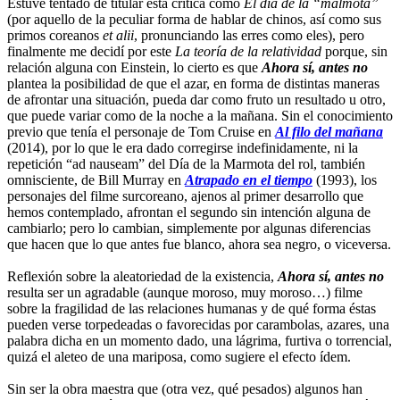
Estuve tentado de titular esta crítica como
El día de la “malmota”
(por aquello de la peculiar forma de hablar de chinos, así como sus
primos coreanos
et alii
, pronunciando las erres como eles), pero
finalmente me decidí por este
La teoría de la relatividad
porque, sin
relación alguna con Einstein, lo cierto es que
Ahora sí, antes no
plantea la posibilidad de que el azar, en forma de distintas maneras
de afrontar una situación, pueda dar como fruto un resultado u otro,
que puede variar como de la noche a la mañana. Sin el conocimiento
previo que tenía el personaje de Tom Cruise en
Al filo del mañana
(2014), por lo que le era dado corregirse indefinidamente, ni la
repetición “ad nauseam” del Día de la Marmota del rol, también
omnisciente, de Bill Murray en
Atrapado en el tiempo
(1993), los
personajes del filme surcoreano, ajenos al primer desarrollo que
hemos contemplado, afrontan el segundo sin intención alguna de
cambiarlo; pero lo cambian, simplemente por algunas diferencias
que hacen que lo que antes fue blanco, ahora sea negro, o viceversa.
Reflexión sobre la aleatoriedad de la existencia,
Ahora sí, antes no
resulta ser un agradable (aunque moroso, muy moroso…) filme
sobre la fragilidad de las relaciones humanas y de qué forma éstas
pueden verse torpedeadas o favorecidas por carambolas, azares, una
palabra dicha en un momento dado, una lágrima, furtiva o torrencial,
quizá el aleteo de una mariposa, como sugiere el efecto ídem.
Sin ser la obra maestra que (otra vez, qué pesados) algunos han