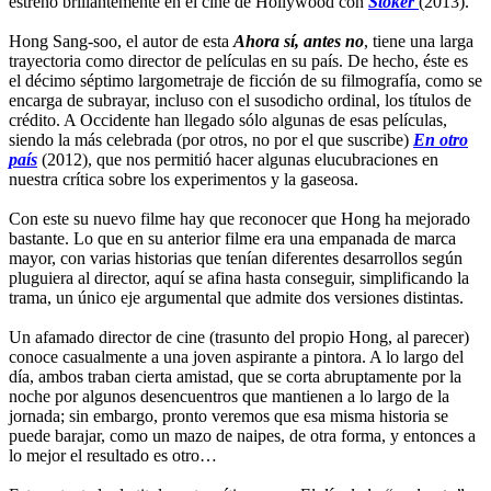
estrenó brillantemente en el cine de Hollywood con
Stoker
(2013).
Hong Sang-soo, el autor de esta
Ahora sí, antes no
, tiene una larga
trayectoria como director de películas en su país. De hecho, éste es
el décimo séptimo largometraje de ficción de su filmografía, como se
encarga de subrayar, incluso con el susodicho ordinal, los títulos de
crédito. A Occidente han llegado sólo algunas de esas películas,
siendo la más celebrada (por otros, no por el que suscribe)
En otro
país
(2012), que nos permitió hacer algunas elucubraciones en
nuestra crítica sobre los experimentos y la gaseosa.
Con este su nuevo filme hay que reconocer que Hong ha mejorado
bastante. Lo que en su anterior filme era una empanada de marca
mayor, con varias historias que tenían diferentes desarrollos según
pluguiera al director, aquí se afina hasta conseguir, simplificando la
trama, un único eje argumental que admite dos versiones distintas.
Un afamado director de cine (trasunto del propio Hong, al parecer)
conoce casualmente a una joven aspirante a pintora. A lo largo del
día, ambos traban cierta amistad, que se corta abruptamente por la
noche por algunos desencuentros que mantienen a lo largo de la
jornada; sin embargo, pronto veremos que esa misma historia se
puede barajar, como un mazo de naipes, de otra forma, y entonces a
lo mejor el resultado es otro…