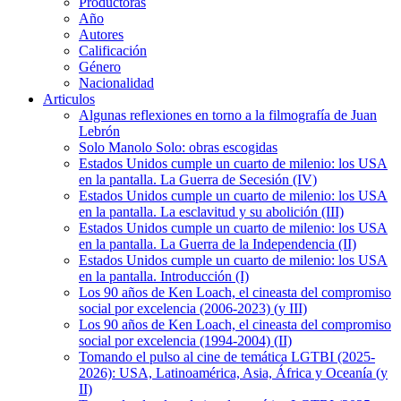
Productoras
Año
Autores
Calificación
Género
Nacionalidad
Articulos
Algunas reflexiones en torno a la filmografía de Juan
Lebrón
Solo Manolo Solo: obras escogidas
Estados Unidos cumple un cuarto de milenio: los USA
en la pantalla. La Guerra de Secesión (IV)
Estados Unidos cumple un cuarto de milenio: los USA
en la pantalla. La esclavitud y su abolición (III)
Estados Unidos cumple un cuarto de milenio: los USA
en la pantalla. La Guerra de la Independencia (II)
Estados Unidos cumple un cuarto de milenio: los USA
en la pantalla. Introducción (I)
Los 90 años de Ken Loach, el cineasta del compromiso
social por excelencia (2006-2023) (y III)
Los 90 años de Ken Loach, el cineasta del compromiso
social por excelencia (1994-2004) (II)
Tomando el pulso al cine de temática LGTBI (2025-
2026): USA, Latinoamérica, Asia, África y Oceanía (y
II)