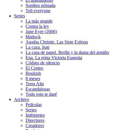
El apartamento
Sombra nómada
Tell everyone
Series
La más grande
Contra la ley
Jane Eyre (2006)
Matlock
Agatha Christie. Las Siete Esferas
La caza. Irati
La casa de papel. Berlín y la dama del armiño
Ena. La reina Victoria Eugenia
Código de silencio
El Centro
Bookish
8 meses
Terra Alta
Escandalosas
Todo esto te daré
Archivo
Películas
Series
Intérpretes
Directores
Creadores