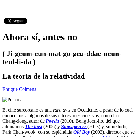
Ahora sí, antes no
( Ji-geum-eun-mat-go-geu-ddae-neun-
teul-li-da )
La teoría de la relatividad
Enrique Colmena
El cine surcoreano es una
rara avis
en Occidente, a pesar de lo cual
conocemos a algunos de sus interesantes cineastas, como Lee
Chang-dong, autor de
Poesía
(2010), Bong Joon-ho, del que
admiramos
The host
(2006) y
Snowpiercer
(2013) y, sobre todo,
Park Chan-wook, con su espléndida
Old Boy
(2003), director que se