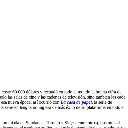
 costó 60.000 dólares y recaudó en todo el mundo la bonita cifra de
lo las salas de cine y las cadenas de televisión, sino también las cada
a esa nueva época; así ocurrió con
La casa de papel
, la serie de
la serie en lengua no inglesa de más éxito de su plataforma en todo el
e premiada en Sundance, Toronto y Sitges, entre otros), tras un casi
plataforma en el producto audiovisual más demandado de su catálogo, un