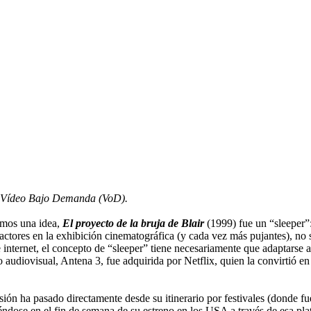
 de Vídeo Bajo Demanda (VoD).
gamos una idea,
El proyecto de la bruja de Blair
(1999) fue un “sleeper”:
ctores en la exhibición cinematográfica (y cada vez más pujantes), no so
internet, el concepto de “sleeper” tiene necesariamente que adaptarse 
audiovisual, Antena 3, fue adquirida por Netflix, quien la convirtió en 
sión ha pasado directamente desde su itinerario por festivales (donde fu
rtiéndose en el fin de semana de su estreno en los USA a través de esa 