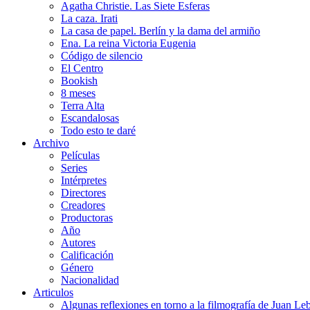
Agatha Christie. Las Siete Esferas
La caza. Irati
La casa de papel. Berlín y la dama del armiño
Ena. La reina Victoria Eugenia
Código de silencio
El Centro
Bookish
8 meses
Terra Alta
Escandalosas
Todo esto te daré
Archivo
Películas
Series
Intérpretes
Directores
Creadores
Productoras
Año
Autores
Calificación
Género
Nacionalidad
Articulos
Algunas reflexiones en torno a la filmografía de Juan Le