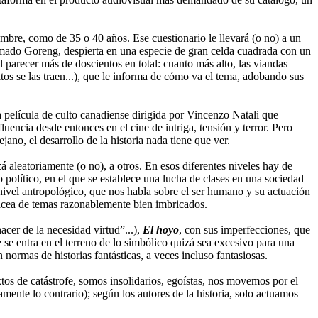
ombre, como de 35 o 40 años. Ese cuestionario le llevará (o no) a un
amado Goreng, despierta en una especie de gran celda cuadrada con un
 parecer más de doscientos en total: cuanto más alto, las viandas
os se las traen...), que le informa de cómo va el tema, adobando sus
a película de culto canadiense dirigida por Vincenzo Natali que
encia desde entonces en el cine de intriga, tensión y terror. Pero
no, el desarrollo de la historia nada tiene que ver.
 aleatoriamente (o no), a otros. En esos diferentes niveles hay de
político, en el que se establece una lucha de clases en una sociedad
 nivel antropológico, que nos habla sobre el ser humano y su actuación
racea de temas razonablemente bien imbricados.
cer de la necesidad virtud”...),
El hoyo
, con sus imperfecciones, que
e se entra en el terreno de lo simbólico quizá sea excesivo para una
normas de historias fantásticas, a veces incluso fantasiosas.
tos de catástrofe, somos insolidarios, egoístas, nos movemos por el
mente lo contrario); según los autores de la historia, solo actuamos