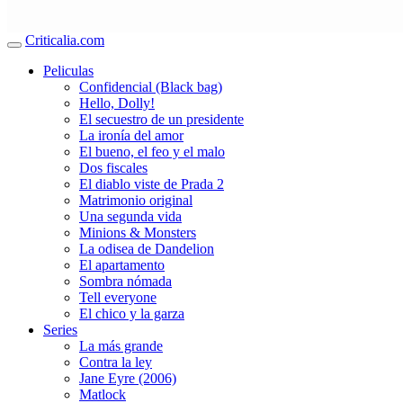
Criticalia.com
Peliculas
Confidencial (Black bag)
Hello, Dolly!
El secuestro de un presidente
La ironía del amor
El bueno, el feo y el malo
Dos fiscales
El diablo viste de Prada 2
Matrimonio original
Una segunda vida
Minions & Monsters
La odisea de Dandelion
El apartamento
Sombra nómada
Tell everyone
El chico y la garza
Series
La más grande
Contra la ley
Jane Eyre (2006)
Matlock