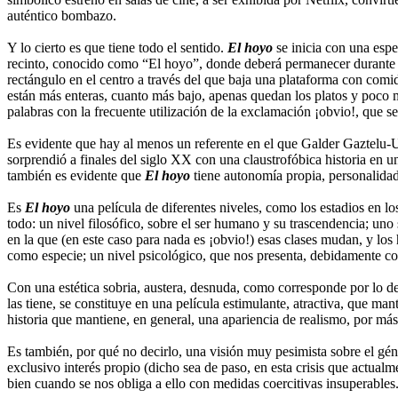
auténtico bombazo.
Y lo cierto es que tiene todo el sentido.
El hoyo
se inicia con una espe
recinto, conocido como “El hoyo”, donde deberá permanecer durante s
rectángulo en el centro a través del que baja una plataforma con comid
están más enteras, cuanto más bajo, apenas quedan los platos y poco m
palabras con la frecuente utilización de la exclamación ¡obvio!, que será
Es evidente que hay al menos un referente en el que Galder Gaztelu-
sorprendió a finales del siglo XX con una claustrofóbica historia en u
también es evidente que
El hoyo
tiene autonomía propia, personalidad 
Es
El hoyo
una película de diferentes niveles, como los estadios en l
todo: un nivel filosófico, sobre el ser humano y su trascendencia; un
en la que (en este caso para nada es ¡obvio!) esas clases mudan, y los
como especie; un nivel psicológico, que nos presenta, debidamente co
Con una estética sobria, austera, desnuda, como corresponde por lo d
las tiene, se constituye en una película estimulante, atractiva, que ma
historia que mantiene, en general, una apariencia de realismo, por más
Es también, por qué no decirlo, una visión muy pesimista sobre el gén
exclusivo interés propio (dicho sea de paso, en esta crisis que actual
bien cuando se nos obliga a ello con medidas coercitivas insuperables