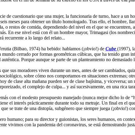
cie de cuestionario que una mujer, la funcionaria de turno, hace a un h
eis meses para obtener un título homologado. Tras ello, el hombre, ll
a, o restos de comida, dependiendo del nivel en el que se encuentren, al
ás. En ese nivel está con él un hombre mayor, Trimagasi (los nombrecit
 recurrente a lo largo del relato...
Urrutia (Bilbao, 1974) ha bebido: hablamos (¡obvio!) de
Cube
(1997), l
n mundo cerrado por formas geométricas cúbicas, que ha tenido gran influ
auténtica. Porque aunque se parte de un planteamiento no demasiado leja
os que sus moradores viven durante un mes, antes de ser cambiados, quizá
o sociológico, sobre cómo nos comportamos en situaciones extremas; otro 
 hoy de clase alta mañana pueden ser de clase bajísima, y viceversa; un
rporeizado, el complejo de culpa... y así sucesivamente, en una rica ta
emás con el modesto presupuesto manejado (nunca mejor dicho lo de “ha
ntiene el interés prácticamente durante todo su metraje. Un final en el qu
 que se trate de una distopía, subgénero que siempre juega (¡obvio!) con 
ero humano; para su director y guionistas, los seres humanos, en contex
mente vivimos con la pandemia del coronavirus, se está demostrando justa
.