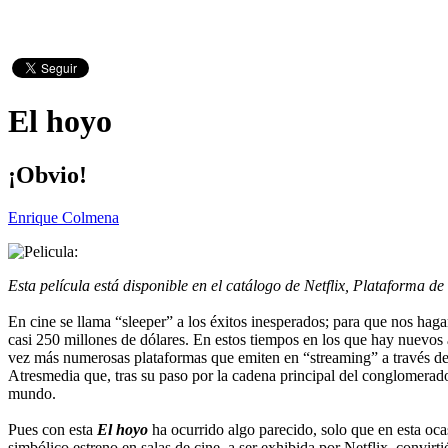
El hoyo
¡Obvio!
Enrique Colmena
Esta película está disponible en el catálogo de Netflix, Plataforma
En cine se llama “sleeper” a los éxitos inesperados; para que nos ha
casi 250 millones de dólares. En estos tiempos en los que hay nuevos a
vez más numerosas plataformas que emiten en “streaming” a través de 
Atresmedia que, tras su paso por la cadena principal del conglomerado 
mundo.
Pues con esta
El hoyo
ha ocurrido algo parecido, solo que en esta oca
simbólico estreno en salas de cine, a ser exhibida por Netflix, convi