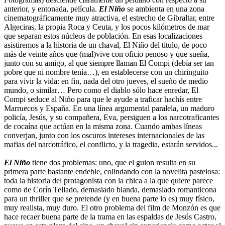
anterior, y entonada, película.
El Niño
se ambienta en una zona
cinematográficamente muy atractiva, el estrecho de Gibraltar, entre
Algeciras, la propia Roca y Ceuta, y los pocos kilómetros de mar
que separan estos núcleos de población. En esas localizaciones
asistiremos a la historia de un chaval, El Niño del título, de poco
más de veinte años que (mal)vive con oficio penoso y que sueña,
junto con su amigo, al que siempre llaman El Compi (debía ser tan
pobre que ni nombre tenía…), en establecerse con un chiringuito
para vivir la vida: en fin, nada del otro jueves, el sueño de medio
mundo, o similar… Pero como el diablo sólo hace enredar, El
Compi seduce al Niño para que le ayude a traficar hachís entre
Marruecos y España. En una línea argumental paralela, un maduro
policía, Jesús, y su compañera, Eva, persiguen a los narcotraficantes
de cocaína que actúan en la misma zona. Cuando ambas líneas
converjan, junto con los oscuros intereses internacionales de las
mafias del narcotráfico, el conflicto, y la tragedia, estarán servidos...
El Niño
tiene dos problemas: uno, que el guion resulta en su
primera parte bastante endeble, colindando con la novelita pastelosa:
toda la historia del protagonista con la chica a la que quiere parece
como de Corín Tellado, demasiado blanda, demasiado romanticona
para un thriller que se pretende (y en buena parte lo es) muy físico,
muy realista, muy duro. El otro problema del film de Monzón es que
hace recaer buena parte de la trama en las espaldas de Jesús Castro,