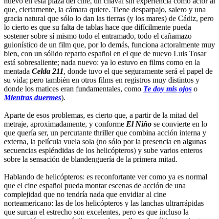
nuevo en esta plaza del cine, un chaval sin experiencia como actor al
que, ciertamente, la cámara quiere. Tiene desparpajo, salero y una
gracia natural que sólo lo dan las tierras (y los mares) de Cádiz, pero
lo cierto es que su falta de tablas hace que difícilmente pueda
sostener sobre sí mismo todo el entramado, todo el cañamazo
guionístico de un film que, por lo demás, funciona actoralmente muy
bien, con un sólido reparto español en el que de nuevo Luis Tosar
está sobresaliente; nada nuevo: ya lo estuvo en films como en la
mentada
Celda 211
, donde tuvo el que seguramente será el papel de
su vida; pero también en otros films en registros muy distintos y
donde los matices eran fundamentales, como
Te doy mis ojos
o
Mientras duermes
).
Aparte de esos problemas, es cierto que, a partir de la mitad del
metraje, aproximadamente, y conforme
El Niño
se convierte en lo
que quería ser, un percutante thriller que combina acción interna y
externa, la película vuela sola (no sólo por la presencia en algunas
secuencias espléndidas de los helicópteros) y sube varios enteros
sobre la sensación de blandenguería de la primera mitad.
Hablando de helicópteros: es reconfortante ver como ya es normal
que el cine español pueda montar escenas de acción de una
complejidad que no tendría nada que envidiar al cine
norteamericano: las de los helicópteros y las lanchas ultrarrápidas
que surcan el estrecho son excelentes, pero es que incluso la