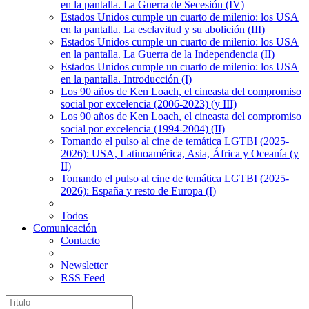
en la pantalla. La Guerra de Secesión (IV)
Estados Unidos cumple un cuarto de milenio: los USA
en la pantalla. La esclavitud y su abolición (III)
Estados Unidos cumple un cuarto de milenio: los USA
en la pantalla. La Guerra de la Independencia (II)
Estados Unidos cumple un cuarto de milenio: los USA
en la pantalla. Introducción (I)
Los 90 años de Ken Loach, el cineasta del compromiso
social por excelencia (2006-2023) (y III)
Los 90 años de Ken Loach, el cineasta del compromiso
social por excelencia (1994-2004) (II)
Tomando el pulso al cine de temática LGTBI (2025-
2026): USA, Latinoamérica, Asia, África y Oceanía (y
II)
Tomando el pulso al cine de temática LGTBI (2025-
2026): España y resto de Europa (I)
Todos
Comunicación
Contacto
Newsletter
RSS Feed