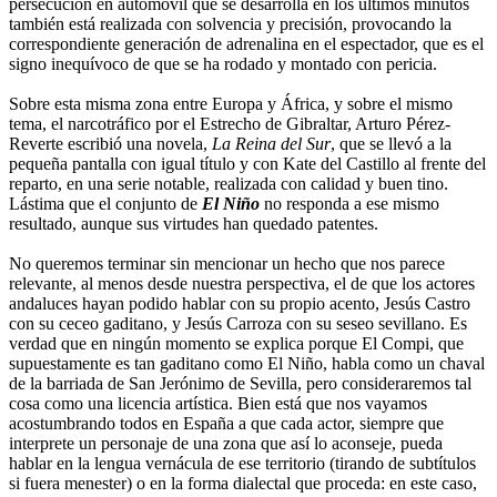
persecución en automóvil que se desarrolla en los últimos minutos
también está realizada con solvencia y precisión, provocando la
correspondiente generación de adrenalina en el espectador, que es el
signo inequívoco de que se ha rodado y montado con pericia.
Sobre esta misma zona entre Europa y África, y sobre el mismo
tema, el narcotráfico por el Estrecho de Gibraltar, Arturo Pérez-
Reverte escribió una novela,
La Reina del Sur
, que se llevó a la
pequeña pantalla con igual título y con Kate del Castillo al frente del
reparto, en una serie notable, realizada con calidad y buen tino.
Lástima que el conjunto de
El Niño
no responda a ese mismo
resultado, aunque sus virtudes han quedado patentes.
No queremos terminar sin mencionar un hecho que nos parece
relevante, al menos desde nuestra perspectiva, el de que los actores
andaluces hayan podido hablar con su propio acento, Jesús Castro
con su ceceo gaditano, y Jesús Carroza con su seseo sevillano. Es
verdad que en ningún momento se explica porque El Compi, que
supuestamente es tan gaditano como El Niño, habla como un chaval
de la barriada de San Jerónimo de Sevilla, pero consideraremos tal
cosa como una licencia artística. Bien está que nos vayamos
acostumbrando todos en España a que cada actor, siempre que
interprete un personaje de una zona que así lo aconseje, pueda
hablar en la lengua vernácula de ese territorio (tirando de subtítulos
si fuera menester) o en la forma dialectal que proceda: en este caso,