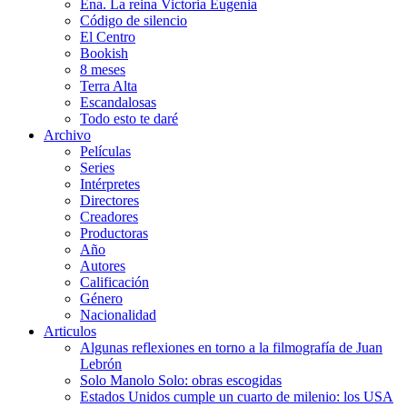
Ena. La reina Victoria Eugenia
Código de silencio
El Centro
Bookish
8 meses
Terra Alta
Escandalosas
Todo esto te daré
Archivo
Películas
Series
Intérpretes
Directores
Creadores
Productoras
Año
Autores
Calificación
Género
Nacionalidad
Articulos
Algunas reflexiones en torno a la filmografía de Juan
Lebrón
Solo Manolo Solo: obras escogidas
Estados Unidos cumple un cuarto de milenio: los USA