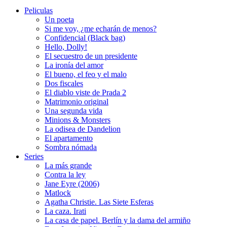
Peliculas
Un poeta
Si me voy, ¿me echarán de menos?
Confidencial (Black bag)
Hello, Dolly!
El secuestro de un presidente
La ironía del amor
El bueno, el feo y el malo
Dos fiscales
El diablo viste de Prada 2
Matrimonio original
Una segunda vida
Minions & Monsters
La odisea de Dandelion
El apartamento
Sombra nómada
Series
La más grande
Contra la ley
Jane Eyre (2006)
Matlock
Agatha Christie. Las Siete Esferas
La caza. Irati
La casa de papel. Berlín y la dama del armiño