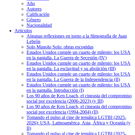
Año
Autores
Calificación
Género
Nacionalidad
Articulos
Algunas reflexiones en torno a la filmografía de Juan
Lebrón
Solo Manolo Solo: obras escogidas
Estados Unidos cumple un cuarto de milenio: los USA
en la pantalla. La Guerra de Secesión (IV)
Estados Unidos cumple un cuarto de milenio: los USA
en la pantalla. La esclavitud y su abolición (III)
Estados Unidos cumple un cuarto de milenio: los USA
en la pantalla. La Guerra de la Independencia (II)
Estados Unidos cumple un cuarto de milenio: los USA
en la pantalla. Introducción (I)
Los 90 años de Ken Loach, el cineasta del compromiso
social por excelencia (2006-2023) (y III)
Los 90 años de Ken Loach, el cineasta del compromiso
social por excelencia (1994-2004) (II)
Tomando el pulso al cine de temática LGTBI (2025-
2026): USA, Latinoamérica, Asia, África y Oceanía (y
II)
Tomando el pulso al cine de temática LGTBI (2025-