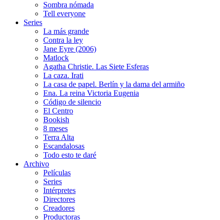
Sombra nómada
Tell everyone
Series
La más grande
Contra la ley
Jane Eyre (2006)
Matlock
Agatha Christie. Las Siete Esferas
La caza. Irati
La casa de papel. Berlín y la dama del armiño
Ena. La reina Victoria Eugenia
Código de silencio
El Centro
Bookish
8 meses
Terra Alta
Escandalosas
Todo esto te daré
Archivo
Películas
Series
Intérpretes
Directores
Creadores
Productoras