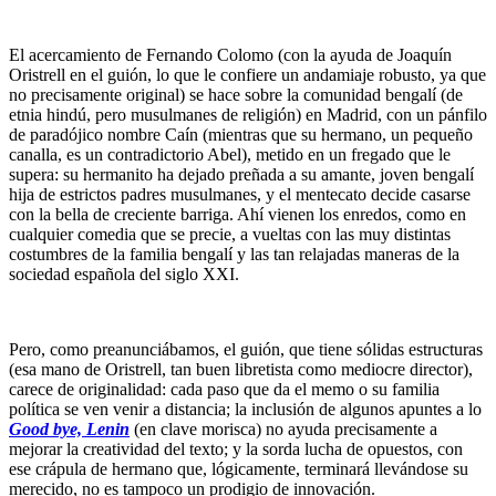
El acercamiento de Fernando Colomo (con la ayuda de Joaquín
Oristrell en el guión, lo que le confiere un andamiaje robusto, ya que
no precisamente original) se hace sobre la comunidad bengalí (de
etnia hindú, pero musulmanes de religión) en Madrid, con un pánfilo
de paradójico nombre Caín (mientras que su hermano, un pequeño
canalla, es un contradictorio Abel), metido en un fregado que le
supera: su hermanito ha dejado preñada a su amante, joven bengalí
hija de estrictos padres musulmanes, y el mentecato decide casarse
con la bella de creciente barriga. Ahí vienen los enredos, como en
cualquier comedia que se precie, a vueltas con las muy distintas
costumbres de la familia bengalí y las tan relajadas maneras de la
sociedad española del siglo XXI.
Pero, como preanunciábamos, el guión, que tiene sólidas estructuras
(esa mano de Oristrell, tan buen libretista como mediocre director),
carece de originalidad: cada paso que da el memo o su familia
política se ven venir a distancia; la inclusión de algunos apuntes a lo
Good bye, Lenin
(en clave morisca) no ayuda precisamente a
mejorar la creatividad del texto; y la sorda lucha de opuestos, con
ese crápula de hermano que, lógicamente, terminará llevándose su
merecido, no es tampoco un prodigio de innovación.