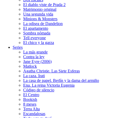
El diablo viste de Prada 2
Matrimonio original
Una segunda vida
Minions & Monsters
La odisea de Dandelion
El apartamento
Sombra nómada
Tell everyone
El chico y la garza
Series
La más grande
Contra la ley
Jane Eyre (2006)
Matlock
Agatha Christie. Las Siete Esferas
La caza. Irati
La casa de papel. Berlín y la dama del armiño
Ena. La reina Victoria Eugenia
Código de silencio
El Centro
Bookish
8 meses
Terra Alta
Escandalosas