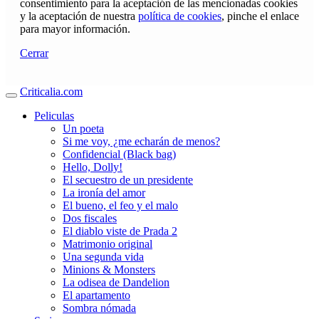
consentimiento para la aceptación de las mencionadas cookies
y la aceptación de nuestra
política de cookies
, pinche el enlace
para mayor información.
Cerrar
Criticalia.com
Peliculas
Un poeta
Si me voy, ¿me echarán de menos?
Confidencial (Black bag)
Hello, Dolly!
El secuestro de un presidente
La ironía del amor
El bueno, el feo y el malo
Dos fiscales
El diablo viste de Prada 2
Matrimonio original
Una segunda vida
Minions & Monsters
La odisea de Dandelion
El apartamento
Sombra nómada