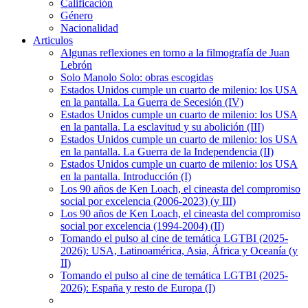
Calificación
Género
Nacionalidad
Articulos
Algunas reflexiones en torno a la filmografía de Juan
Lebrón
Solo Manolo Solo: obras escogidas
Estados Unidos cumple un cuarto de milenio: los USA
en la pantalla. La Guerra de Secesión (IV)
Estados Unidos cumple un cuarto de milenio: los USA
en la pantalla. La esclavitud y su abolición (III)
Estados Unidos cumple un cuarto de milenio: los USA
en la pantalla. La Guerra de la Independencia (II)
Estados Unidos cumple un cuarto de milenio: los USA
en la pantalla. Introducción (I)
Los 90 años de Ken Loach, el cineasta del compromiso
social por excelencia (2006-2023) (y III)
Los 90 años de Ken Loach, el cineasta del compromiso
social por excelencia (1994-2004) (II)
Tomando el pulso al cine de temática LGTBI (2025-
2026): USA, Latinoamérica, Asia, África y Oceanía (y
II)
Tomando el pulso al cine de temática LGTBI (2025-
2026): España y resto de Europa (I)