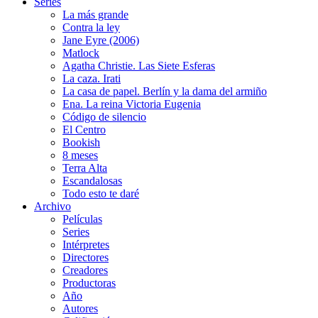
Series
La más grande
Contra la ley
Jane Eyre (2006)
Matlock
Agatha Christie. Las Siete Esferas
La caza. Irati
La casa de papel. Berlín y la dama del armiño
Ena. La reina Victoria Eugenia
Código de silencio
El Centro
Bookish
8 meses
Terra Alta
Escandalosas
Todo esto te daré
Archivo
Películas
Series
Intérpretes
Directores
Creadores
Productoras
Año
Autores