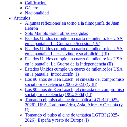
Calificación
Género
Nacionalidad
Articulos
Algunas reflexiones en torno a la filmografía de Juan
Lebrón
Solo Manolo Solo: obras escogidas
Estados Unidos cumple un cuarto de milenio: los USA
en la pantalla. La Guerra de Secesión (IV)
Estados Unidos cumple un cuarto de milenio: los USA
en la pantalla. La esclavitud y su abolición (III)
Estados Unidos cumple un cuarto de milenio: los USA
en la pantalla. La Guerra de la Independencia (II)
Estados Unidos cumple un cuarto de milenio: los USA
en la pantalla. Introducción (I)
Los 90 años de Ken Loach, el cineasta del compromiso
social por excelencia (2006-2023) (y III)
Los 90 años de Ken Loach, el cineasta del compromiso
social por excelencia (1994-2004) (II)
Tomando el pulso al cine de temática LGTBI (2025-
2026): USA, Latinoamérica, Asia, África y Oceanía (y
II)
Tomando el pulso al cine de temática LGTBI (2025-
2026): España y resto de Europa (I)