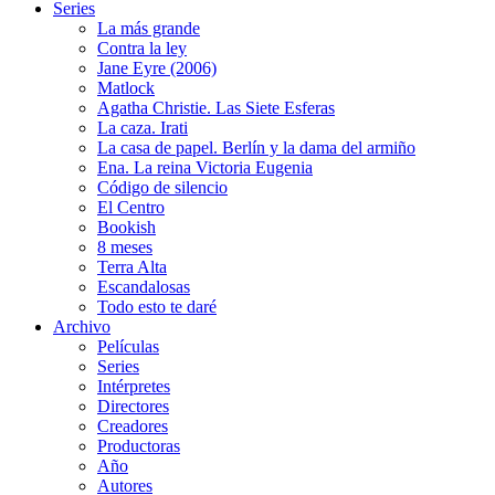
Series
La más grande
Contra la ley
Jane Eyre (2006)
Matlock
Agatha Christie. Las Siete Esferas
La caza. Irati
La casa de papel. Berlín y la dama del armiño
Ena. La reina Victoria Eugenia
Código de silencio
El Centro
Bookish
8 meses
Terra Alta
Escandalosas
Todo esto te daré
Archivo
Películas
Series
Intérpretes
Directores
Creadores
Productoras
Año
Autores