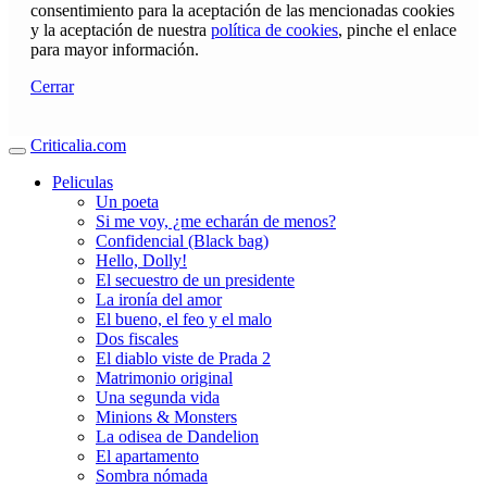
consentimiento para la aceptación de las mencionadas cookies
y la aceptación de nuestra
política de cookies
, pinche el enlace
para mayor información.
Cerrar
Criticalia.com
Peliculas
Un poeta
Si me voy, ¿me echarán de menos?
Confidencial (Black bag)
Hello, Dolly!
El secuestro de un presidente
La ironía del amor
El bueno, el feo y el malo
Dos fiscales
El diablo viste de Prada 2
Matrimonio original
Una segunda vida
Minions & Monsters
La odisea de Dandelion
El apartamento
Sombra nómada