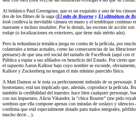
Al británico Paul Greengrass, que es un exquisito y uno de los cinea
dos de los filmes de la saga (
El mito de Bourne
y
El ultimátum de B
look
conlleva la inevitable cámara en mano y el tembleque continuo en 
mareante e incluso insalubre. Por lo demás, las escenas de acción son 
rodaje (o localizaciones en exteriores, que tiene más mérito aún).
Pero la redundancia temática juega en contra de la película, por mucho
colaterales a temas actuales, como las consecuencias de las filtracio
pensarse) de que una red social del tamaño de FaceBook (aquí con el
Pública a espiar a sus afiliados en beneficio del Estado. Por cierto 
el supuesto Aaron Kalloor bajo cuyo nombre se esconde, obviamente,
Kalloor y Zuckenberg no tengan el más mínimo parecido físico.
A Matt Damon se le nota ya perfectamente imbuido de su personaje. 
bostoniano; está tan implicado que, además, coproduce la película. B
también la credibilidad del maestro: hace bien cualquier personaje, 
con sus impuestos. Alicia Vikander, la “chica Bourne” (me pido royalt
sombras que ella compone apenas con miradas de soslayo y silencios at
confirma que está especialmente dotado para malos integrales, pérfido
mucho decir…).