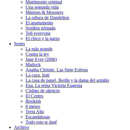
Matrimonio original
Una segunda vida
Minions & Monsters
La odisea de Dandelion
El apartamento
Sombra nómada
Tell everyone
El chico y la garza
Series
La más grande
Contra la ley
Jane Eyre (2006)
Matlock
Agatha Christie. Las Siete Esferas
La caza. Irati
La casa de papel. Berlín y la dama del armiño
Ena. La reina Victoria Eugenia
Código de silencio
El Centro
Bookish
8 meses
Terra Alta
Escandalosas
Todo esto te daré
Archivo