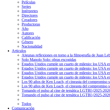
Películas
Series
Intérpretes
Directores
Creadores
Productoras
Año
Autores
Calificación
Género
Nacionalidad
Articulos
Algunas reflexiones en torno a la filmografía de Juan Le
Solo Manolo Solo: obras escogidas
Estados Unidos cumple un cuarto de milenio: los USA en 
Estados Unidos cumple un cuarto de milenio: los USA en la
Estados Unidos cumple un cuarto de milenio: los USA en 
Estados Unidos cumple un cuarto de milenio: los USA en l
Los 90 años de Ken Loach, el cineasta del compromiso so
Los 90 años de Ken Loach, el cineasta del compromiso so
Tomando el pulso al cine de temática LGTBI (2025-2026)
Tomando el pulso al cine de temática LGTBI (2025-2026)
Todos
Comunicación