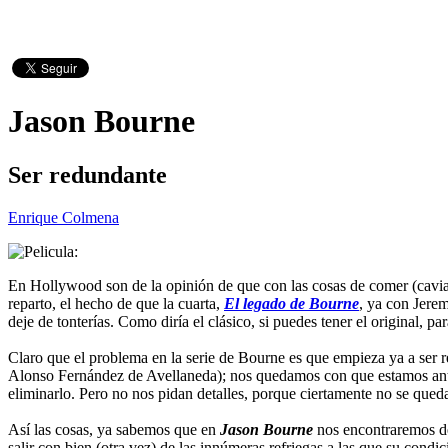
Jason Bourne
Ser redundante
Enrique Colmena
En Hollywood son de la opinión de que con las cosas de comer (caviar) 
reparto, el hecho de que la cuarta,
El legado de Bourne
, ya con Jerem
deje de tonterías. Como diría el clásico, si puedes tener el original,
Claro que el problema en la serie de Bourne es que empieza ya a ser re
Alonso Fernández de Avellaneda); nos quedamos con que estamos ante
eliminarlo. Pero no nos pidan detalles, porque ciertamente no se qu
Así las cosas, ya sabemos que en
Jason Bourne
nos encontraremos de
salir con bien (otra vez) de las innúmeras refriegas a las que su condi