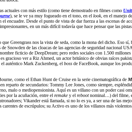
stas actuales con más estilo (como tiene demostrado en filmes como
Unit
ourne
), se le ve ya muy fogueado en el tono, en el
look
, en el manejo de
el encuadre. Desde el punto de vista de dar fuerza a las escenas de acc
impresionantes, en un más difícil todavía que hace pensar que las pistas
 que Greengrass nos la vista de seda, como la mona del dicho. Eso sí, h
nes de Snowden de las cloacas de las agencias de seguridad nacional USA
 nombre ficticio de DeepDream; pero redes sociales con 1.500 millones 
que es gracioso ver a Riz Ahmed, un actor británico de obvias raíces pak
 el auténtico Mark Zuckenberg, el
boss
de FaceBook, aunque los produ
Bourne, como el Ethan Hunt de Cruise en la serie cinematográfica de
Mi
uen reparto de secundarios: Tommy Lee Jones, como siempre, espléndido;
bueno, malo o mediopensionista. Aquí es un villano con un poder casi 
ies por la acuñación, entre el
remake
y el
reboot
nominal…) del filme, e
ronadores; Vikander está llamada, si no lo es ya, a ser una de las mejo
s carentes de escrúpulos; su Activo es uno de los villanos más violentos