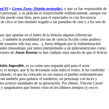
ed 93
o
Green Zone: Distrito protegido
), y que ya fue responsable de
l personaje, y su película es irreprochable estilísticamente, aunque ese
ión puede estar bien, pero para el espectador es con frecuencia
 de circo se han mudado hogaño a las pantallas de cine y a los sets de
ay que apuntar en el haber de la historia algunas referencias
, y también la posibilidad (no tan de ciencia ficción como pudiera
de usuarios sólo hay una…), fuera obligada por la Administración
istaníes (musulmán, por tanto) interpretando a un judeoamericano como
ctores de
Jason Bourne
se han cuidado muy mucho de que el ficticio
sión Imposible
, es ya como una segunda piel para el actor
 el tiempo, que le ha devastado (aún más) el rostro, le ha conferido
omnímodo, el que ha colocado en sus manos el pueblo norteamericano
stá también para quitarse el sombrero, un personaje con luces y
res actrices mundiales de su generación. Por último, Vincent Cassel
 y sanguinarios que hemos visto en los últimos tiempos (y eso es