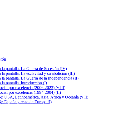
brón
la pantalla. La Guerra de Secesión (IV)
 pantalla. La esclavitud y su abolición (III)
la pantalla. La Guerra de la Independencia (II)
a pantalla. Introducción (I)
cial por excelencia (2006-2023) (y III)
cial por excelencia (1994-2004) (II)
: USA, Latinoamérica, Asia, África y Oceanía (y II)
: España y resto de Europa (I)