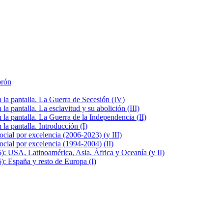
brón
la pantalla. La Guerra de Secesión (IV)
 pantalla. La esclavitud y su abolición (III)
la pantalla. La Guerra de la Independencia (II)
a pantalla. Introducción (I)
cial por excelencia (2006-2023) (y III)
cial por excelencia (1994-2004) (II)
: USA, Latinoamérica, Asia, África y Oceanía (y II)
: España y resto de Europa (I)