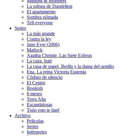
Minions & Monsters
La odisea de Dandelion
El apartamento
Sombra nómada
Tell everyone
Series
La más grande
Contra la ley
Jane Eyre (2006)
Matlock
Agatha Christie. Las Siete Esferas
La caza. Irati
La casa de papel. Berlín y la dama del armiño
Ena. La reina Victoria Eugenia
Código de silencio
El Centro
Bookish
8 meses
Terra Alta
Escandalosas
Todo esto te daré
Archivo
Películas
Series
Intérpretes