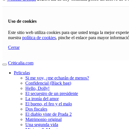
Uso de cookies
Este sitio web utiliza cookies para que usted tenga la mejor exper
nuestra
política de cookies
, pinche el enlace para mayor informaci
Cerrar
Criticalia.com
Peliculas
Si me voy, ¿me echarán de menos?
Confidencial (Black bag)
Hello, Dolly!
El secuestro de un presidente
La ironía del amor
El bueno, el feo y el malo
Dos fiscales
El diablo viste de Prada 2
Matrimonio original
Una segunda vida