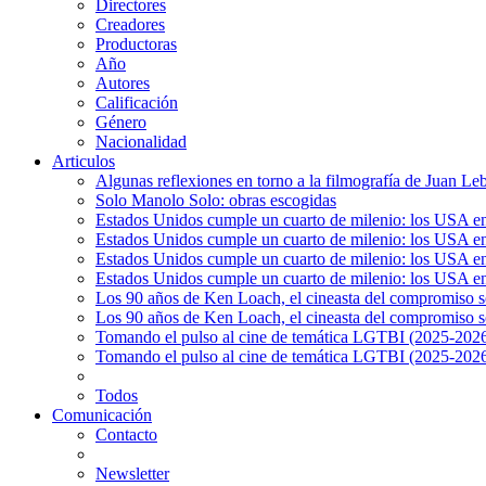
Directores
Creadores
Productoras
Año
Autores
Calificación
Género
Nacionalidad
Articulos
Algunas reflexiones en torno a la filmografía de Juan Le
Solo Manolo Solo: obras escogidas
Estados Unidos cumple un cuarto de milenio: los USA en 
Estados Unidos cumple un cuarto de milenio: los USA en la
Estados Unidos cumple un cuarto de milenio: los USA en 
Estados Unidos cumple un cuarto de milenio: los USA en l
Los 90 años de Ken Loach, el cineasta del compromiso so
Los 90 años de Ken Loach, el cineasta del compromiso so
Tomando el pulso al cine de temática LGTBI (2025-2026)
Tomando el pulso al cine de temática LGTBI (2025-2026)
Todos
Comunicación
Contacto
Newsletter