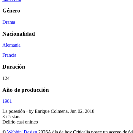
Género
Drama
Nacionalidad
Alemania
Francia
Duración
124'
Año de producción
1981
La posesión
- by
Enrique Colmena
,
Jun 02, 2018
3
/
5
stars
Delirio casi onírico
©
Webbin' Design
2026
A día de hoy Criticalia posee un acervo de 64