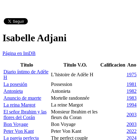
Isabelle Adjani
Página en ImDB
Titulo
Titulo V.O.
Calificacion
Ano
Diario íntimo de Adèle
L’histoire de Adèle H
1975
H
La posesión
Possession
1981
Antonieta
Antonieta
1982
Anuncio de muerte
Mortelle randonnée
1983
La reina Margot
La reine Margot
1994
El señor Ibrahim y las
Monsieur Ibrahim et les
2003
flores del Corán
fleurs du Coran
Bon Voyage
Bon Voyage
2003
Peter Von Kant
Peter Von Kant
2022
La pareja perfecta
The perfect couple
2024