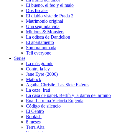
El bueno, el feo y el malo
Dos fiscales
El diablo viste de Prada 2
Matrimonio original
Una segunda vida
Minions & Monsters
La odisea de Dandelion
El apartamento
Sombra nómada
Tell everyone
Series
La más grande
Contra la ley
Jane Eyre (2006)
Matlock
Agatha Christie. Las Siete Esferas
La caza. Irati
La casa de papel. Berlín y la dama del armiño
Ena. La reina Victoria Eugenia
Código de silencio
El Centro
Bookish
8 meses
Terra Alta