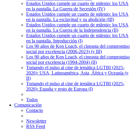
Estados Unidos cumple un cuarto de milenio: los USA
en la pantalla. La Guerra de Secesión (IV)
Estados Unidos cumple un cuarto de milenio: los USA
en la pantalla. La esclavitud y su abolición (III)
Estados Unidos cumple un cuarto de milenio: los USA
en la pantalla. La Guerra de la Independencia (II)
Estados Unidos cumple un cuarto de milenio: los USA
en la pantalla. Introducción (I)
Los 90 años de Ken Loach, el cineasta del compromiso
social por excelencia (2006-2023) (y III)
Los 90 años de Ken Loach, el cineasta del compromiso
social por excelencia (1994-2004) (II)
Tomando el pulso al cine de temática LGTBI (2025-
2026): USA, Latinoamérica, Asia, África y Oceanía (y
II)
Tomando el pulso al cine de temática LGTBI (2025-
2026): España y resto de Europa (I)
Todos
Comunicación
Contacto
Newsletter
RSS Feed