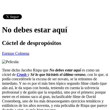
No debes estar aquí
Cóctel de despropósitos
Enrique Colmena
Tiene dicho Jacobo Rispa que
No debes estar aquí
es como un
cóctel de
Crash
y
Sé lo que hicisteis el último verano
, con lo que, si
podía concedérsele la excusa de ser novato, se la retiramos de
inmediato. Y no es por el más bien tópico segundo filme citado (que
aún así, le da sopas con honda, teniendo en cuenta la solvencia
profesional y de guión que la respalda), sino por el primero; porque
meter en el mismo saco al gran, inclasificable filme de David
Cronenberg, uno de los más desasosegantes ejercicios temáticos y
estilísticos de los años noventa, y esta peliculita de Rispa que parece
de todo a cien, es más bien pasarse.