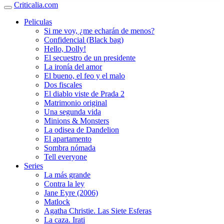
Criticalia.com
Peliculas
Si me voy, ¿me echarán de menos?
Confidencial (Black bag)
Hello, Dolly!
El secuestro de un presidente
La ironía del amor
El bueno, el feo y el malo
Dos fiscales
El diablo viste de Prada 2
Matrimonio original
Una segunda vida
Minions & Monsters
La odisea de Dandelion
El apartamento
Sombra nómada
Tell everyone
Series
La más grande
Contra la ley
Jane Eyre (2006)
Matlock
Agatha Christie. Las Siete Esferas
La caza. Irati