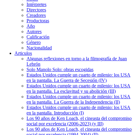
Intérpretes
Directores
Creadores
Productoras
Año
Autores
Calificación
Género
Nacionalidad
Articulos
Algunas reflexiones en torno a la filmografía de Juan
Lebrón
Solo Manolo Solo: obras escogidas
Estados Unidos cumple un cuarto de milenio: los USA
en la pantalla. La Guerra de Secesión (IV)
Estados Unidos cumple un cuarto de milenio: los USA
en la pantalla. La esclavitud y su abolición (III)
Estados Unidos cumple un cuarto de milenio: los USA
en la pantalla. La Guerra de la Independencia (II)
Estados Unidos cumple un cuarto de milenio: los USA
en la pantalla. Introducción (I)
Los 90 años de Ken Loach, el cineasta del compromiso
social por excelencia (2006-2023) (y III)
Los 90 años de Ken Loach, el cineasta del compromiso
social por excelencia (1994-2004) (II)