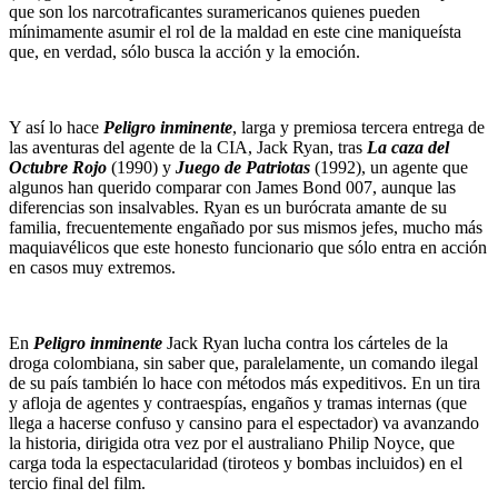
que son los narcotraficantes suramericanos quienes pueden
mínimamente asumir el rol de la maldad en este cine maniqueísta
que, en verdad, sólo busca la acción y la emoción.
Y así lo hace
Peligro inminente
, larga y premiosa tercera entrega de
las aventuras del agente de la CIA, Jack Ryan, tras
La caza del
Octubre Rojo
(1990) y
Juego de Patriotas
(1992), un agente que
algunos han querido comparar con James Bond 007, aunque las
diferencias son insalvables. Ryan es un burócrata amante de su
familia, frecuentemente engañado por sus mismos jefes, mucho más
maquiavélicos que este honesto funcionario que sólo entra en acción
en casos muy extremos.
En
Peligro inminente
Jack Ryan lucha contra los cárteles de la
droga colombiana, sin saber que, paralelamente, un comando ilegal
de su país también lo hace con métodos más expeditivos. En un tira
y afloja de agentes y contraespías, engaños y tramas internas (que
llega a hacerse confuso y cansino para el espectador) va avanzando
la historia, dirigida otra vez por el australiano Philip Noyce, que
carga toda la espectacularidad (tiroteos y bombas incluidos) en el
tercio final del film.