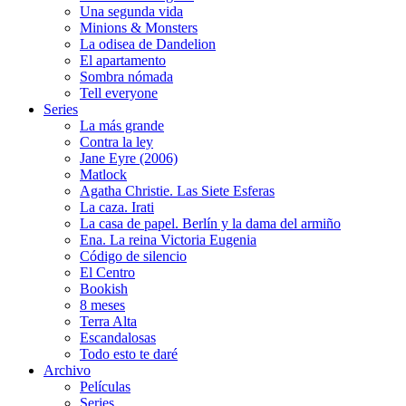
Una segunda vida
Minions & Monsters
La odisea de Dandelion
El apartamento
Sombra nómada
Tell everyone
Series
La más grande
Contra la ley
Jane Eyre (2006)
Matlock
Agatha Christie. Las Siete Esferas
La caza. Irati
La casa de papel. Berlín y la dama del armiño
Ena. La reina Victoria Eugenia
Código de silencio
El Centro
Bookish
8 meses
Terra Alta
Escandalosas
Todo esto te daré
Archivo
Películas
Series