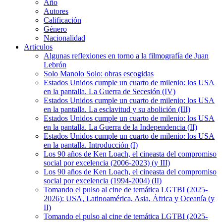
Año
Autores
Calificación
Género
Nacionalidad
Articulos
Algunas reflexiones en torno a la filmografía de Juan
Lebrón
Solo Manolo Solo: obras escogidas
Estados Unidos cumple un cuarto de milenio: los USA
en la pantalla. La Guerra de Secesión (IV)
Estados Unidos cumple un cuarto de milenio: los USA
en la pantalla. La esclavitud y su abolición (III)
Estados Unidos cumple un cuarto de milenio: los USA
en la pantalla. La Guerra de la Independencia (II)
Estados Unidos cumple un cuarto de milenio: los USA
en la pantalla. Introducción (I)
Los 90 años de Ken Loach, el cineasta del compromiso
social por excelencia (2006-2023) (y III)
Los 90 años de Ken Loach, el cineasta del compromiso
social por excelencia (1994-2004) (II)
Tomando el pulso al cine de temática LGTBI (2025-
2026): USA, Latinoamérica, Asia, África y Oceanía (y
II)
Tomando el pulso al cine de temática LGTBI (2025-