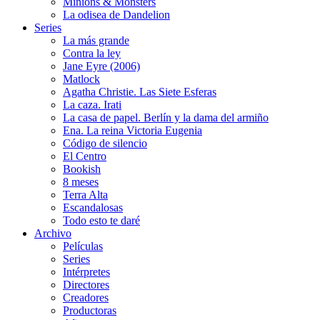
Minions & Monsters
La odisea de Dandelion
Series
La más grande
Contra la ley
Jane Eyre (2006)
Matlock
Agatha Christie. Las Siete Esferas
La caza. Irati
La casa de papel. Berlín y la dama del armiño
Ena. La reina Victoria Eugenia
Código de silencio
El Centro
Bookish
8 meses
Terra Alta
Escandalosas
Todo esto te daré
Archivo
Películas
Series
Intérpretes
Directores
Creadores
Productoras