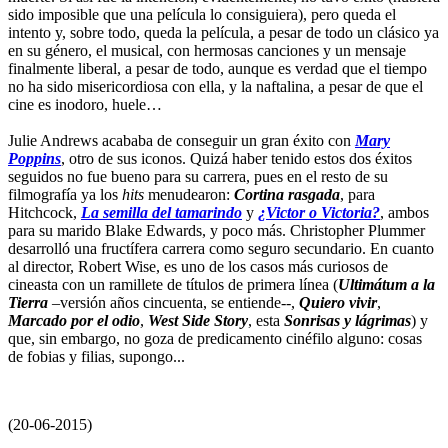
sido imposible que una película lo consiguiera), pero queda el
intento y, sobre todo, queda la película, a pesar de todo un clásico ya
en su género, el musical, con hermosas canciones y un mensaje
finalmente liberal, a pesar de todo, aunque es verdad que el tiempo
no ha sido misericordiosa con ella, y la naftalina, a pesar de que el
cine es inodoro, huele…
Julie Andrews acababa de conseguir un gran éxito con
Mary
Poppins
, otro de sus iconos. Quizá haber tenido estos dos éxitos
seguidos no fue bueno para su carrera, pues en el resto de su
filmografía ya los
hits
menudearon:
Cortina rasgada
, para
Hitchcock,
La semilla del tamarindo
y
¿Victor o Victoria?
, ambos
para su marido Blake Edwards, y poco más. Christopher Plummer
desarrolló una fructífera carrera como seguro secundario. En cuanto
al director, Robert Wise, es uno de los casos más curiosos de
cineasta con un ramillete de títulos de primera línea (
Ultimátum a la
Tierra
–versión años cincuenta, se entiende--,
Quiero vivir
,
Marcado por el odio
,
West Side Story
, esta
Sonrisas y lágrimas
) y
que, sin embargo, no goza de predicamento cinéfilo alguno: cosas
de fobias y filias, supongo...
(20-06-2015)