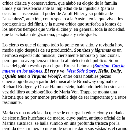
crítica clásica y conservadora, que alabó su elogio de la familia
unida y su resistencia ante la impiedad de la injusticia (para la
ocasión la ascensión al poder de Adolf Hitler y su política de
“anschluss”, anexión, con respecto a la Austria en la que viven los
protagonistas del film), y la nueva crítica que surfeaba a lomos de
los nuevos tiempos que vivía el cine y, en general, toda la sociedad,
que la tachaban de gazmoña, pazguata y retrógrada.
Lo cierto es que el tiempo todo lo pone en su sitio, y revisada hoy,
medio siglo después de su producción,
Sonrisas y lágrimas
es un
hermoso espectáculo musical, ciertamente timorato y tradicional,
pero que no avergüenza ni insulta al intelecto del público. Sobre la
base del guión escrito por el gran Ernest Lehman (
Sabrina
,
Con la
muerte en los talones
,
El rey y yo
,
West Side Story
,
Hello, Dolly
,
¿Quién teme a Virginia Woolf?
, entre otras notables piezas
cinematográficas) a partir del musical de Broadway original de
Richard Rodgers y Oscar Hammerstein, habiendo bebido estos a su
vez del libro autobiográfico de Maria Von Trapp, se monta una
historia que no por menos previsible deja de ser impactante y a ratos
fascinante.
Maria es una novicia a la que se le encarga la educación y cuidado
de siete niños huérfanos de madre, cuyo padre, antiguo oficial de la
Marina austriaca, se halla sumido en una profunda tristeza por la
pérdida de su mujer, lo que no le permite dar a sus vástagos el cariño