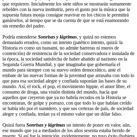
que requieren. Inicialmente los siete niños se mostrarán sumamente
rebeldes con la nueva institutriz, pero el gusto por la música que la
supuesta futura monja consigue reavivar en los chicos le permitirá
ganárselos, al tiempo que se da cuenta de que se está enamorando
sin remedio del padre.
Podría entenderse
Sonrisas y lágrimas
, y quizá no estemos
demasiado errados, como un intento (patético intento, quizá: la
Historia es como un tsunami, no admite barreras ni muros de
contención) de resistencia de la sociedad conservadora e instalada de
la época, la sociedad satisfecha de haber abatido al nazismo en la
Segunda Guerra Mundial, y que imaginaba que gobernaría el
mundo para siempre con su nuevo orden democrático, ante el
embate de las nuevas formas de la juventud que arrasaba con todo lo
que para esa sociedad alegre y confiada suponían las bases de su
mundo. Así, el rock, el pop, el movimiento hippie, el amor libre, el
consumo de droga, una visión distinta del mundo, hacía que
aquellos que creyeron que ya no habría recodos en la Historia se
encontraran, de golpe y porrazo, con que todo lo que habían creído
se había ido por el sumidero, y que sus certezas de país, de sociedad
alegre y confiada, tenían ya el mismo valor que un dólar falso.
Quizá fuera
Sonrisas y lágrimas
un intento de poner en valor, aún,
ese mundo que ya a mediados de los años sesenta estaba herido de
muerte. Si así fue la intención, evidentemente, no tuvo éxito (hubiera