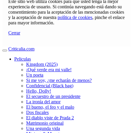
Este sitio web utiliza cookies para que usted tenga la mejor
experiencia de usuario. Si continúa navegando está dando su
consentimiento para la aceptación de las mencionadas cookies
y la aceptación de nuestra
política de cookies
, pinche el enlace
para mayor información.
Cerrar
Criticalia.com
Peliculas
Kingdom (2025)
¡Qué verde era mi valle!
Un poeta
Si me voy, ¿me echarán de menos?
Confidencial (Black bag)
Hello, Dolly!
El secuestro de un presidente
La ironía del amor
El bueno, el feo y el malo
Dos fiscales
El diablo viste de Prada 2
Matrimonio original
Una segunda vida