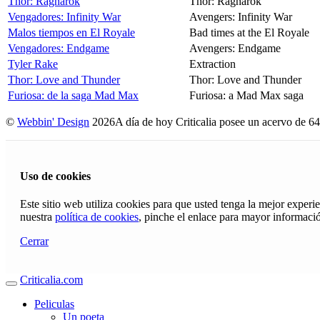
Thor: Ragnarok
Thor: Ragnarok
Vengadores: Infinity War
Avengers: Infinity War
Malos tiempos en El Royale
Bad times at the El Royale
Vengadores: Endgame
Avengers: Endgame
Tyler Rake
Extraction
Thor: Love and Thunder
Thor: Love and Thunder
Furiosa: de la saga Mad Max
Furiosa: a Mad Max saga
©
Webbin' Design
2026
A día de hoy Criticalia posee un acervo de 64
Uso de cookies
Este sitio web utiliza cookies para que usted tenga la mejor exper
nuestra
política de cookies
, pinche el enlace para mayor informaci
Cerrar
Criticalia.com
Peliculas
Un poeta