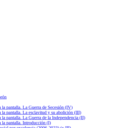
brón
la pantalla. La Guerra de Secesión (IV)
 pantalla. La esclavitud y su abolición (III)
la pantalla. La Guerra de la Independencia (II)
a pantalla. Introducción (I)
cial por excelencia (2006-2023) (y III)