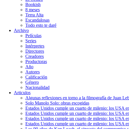
Bookish
8 meses
Terra Alta
Escandalosas
Todo esto te daré
Archivo
Películas
Series
Intérpretes
Directores
Creadores
Productoras
Año
Autores
Calificación
Género
Nacionalidad
Articulos
Algunas reflexiones en torno a la filmografía de Juan Le
Solo Manolo Solo: obras escogidas
Estados Unidos cumple un cuarto de milenio: los USA en 
Estados Unidos cumple un cuarto de milenio: los USA en la
Estados Unidos cumple un cuarto de milenio: los USA en 
Estados Unidos cumple un cuarto de milenio: los USA en l
Los 90 años de Ken Loach, el cineasta del compromiso so