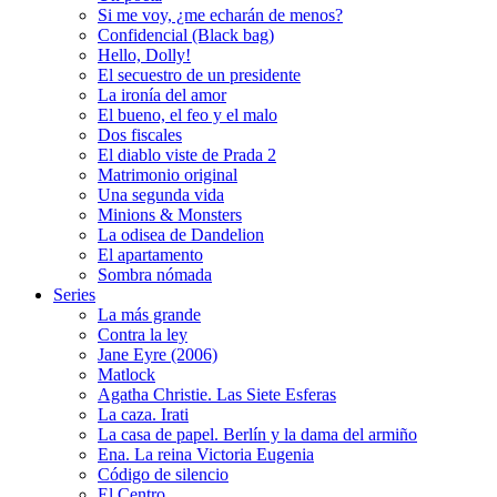
Si me voy, ¿me echarán de menos?
Confidencial (Black bag)
Hello, Dolly!
El secuestro de un presidente
La ironía del amor
El bueno, el feo y el malo
Dos fiscales
El diablo viste de Prada 2
Matrimonio original
Una segunda vida
Minions & Monsters
La odisea de Dandelion
El apartamento
Sombra nómada
Series
La más grande
Contra la ley
Jane Eyre (2006)
Matlock
Agatha Christie. Las Siete Esferas
La caza. Irati
La casa de papel. Berlín y la dama del armiño
Ena. La reina Victoria Eugenia
Código de silencio
El Centro