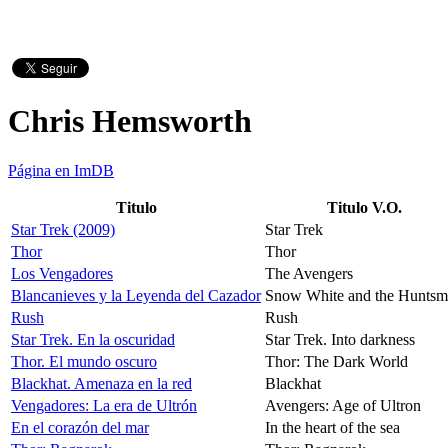
Chris Hemsworth
Página en ImDB
Titulo
Titulo V.O.
Star Trek (2009)
Star Trek
Thor
Thor
Los Vengadores
The Avengers
Blancanieves y la Leyenda del Cazador
Snow White and the Hunts
Rush
Rush
Star Trek. En la oscuridad
Star Trek. Into darkness
Thor. El mundo oscuro
Thor: The Dark World
Blackhat. Amenaza en la red
Blackhat
Vengadores: La era de Ultrón
Avengers: Age of Ultron
En el corazón del mar
In the heart of the sea