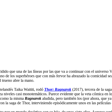
idido que una de las líneas por las que va a continuar con el universo
 uno de los superhéroes que con más fervor ha abrazado la comicidad sea
el trueno abre la mano.
zelandés Taika Waititi, rodó
Thor: Ragnarok
(2017), tercera de la sag
a niveles casi monotemáticos. Parece evidente que la veta cómica en l
o, como la misma
Ragnarok
aludida, pero también los (por ahora, que ya 
on la saga de Thor, interviniendo episódicamente unos en las películas d
ra por un mundo desértico con su hija, de unos siete años. Aunque supli