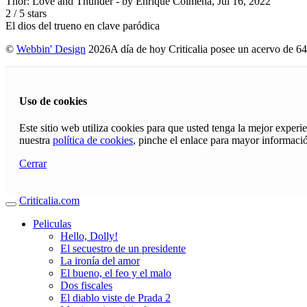
Thor: Love and Thunder
- by
Enrique Colmena
,
Jul 16, 2022
2
/
5
stars
El dios del trueno en clave paródica
©
Webbin' Design
2026
A día de hoy Criticalia posee un acervo de 64
Uso de cookies
Este sitio web utiliza cookies para que usted tenga la mejor exper
nuestra
política de cookies
, pinche el enlace para mayor informaci
Cerrar
Criticalia.com
Peliculas
Hello, Dolly!
El secuestro de un presidente
La ironía del amor
El bueno, el feo y el malo
Dos fiscales
El diablo viste de Prada 2