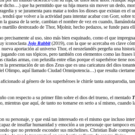
or dicho…) que ha permitido que su hija muera sin mover un dedo, mont
u tragedia y se juramenta para matar a todos los dioses que existan en 
, tendrá que volver a la actividad para intentar acabar con Gorr, sobre t
n la guasa de la serie, cambian el nombre de vez en cuando, llamándol
 martillo destrozado de Thor, Mjolnir, hecho pedazos, se funde para ell
no precisamente al uso, sino más bien esquinado, como el que impregnab
muy iconoclasta
Jojo Rabbit
(2019), con la que se acercaba en clave cóm
sta nueva aportación al universo Thor, el neozelandés pergeña una histor
a, jugando con sus tópicos, pero también con elementos como las frases
 citadas armas, con pelusilla entre ellas porque el superhéroe tiene nost
en la presentación de un dios Zeus que es una caricatura del dios tonan
es del Olimpo, aquí llamado Ciudad Omnipotencia…) que resulta ciertame
icionado al género de los superhéroes le chirríe tanta autoparodia, tan
ño con respecto a su primer film sobre el dios del trueno, el mentado
T
 mientras que aquí, de tanto no tomarse en serio a sí mismo, cuando l
n su personaje, y que está tan interesado en el mismo que incluso inte
 capaz de insuflar humanidad y emoción a un personaje que tampoco era 
rondo que no pretende esconder sus michelines. Christian Bale compone