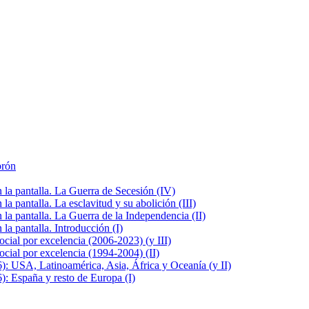
brón
la pantalla. La Guerra de Secesión (IV)
 pantalla. La esclavitud y su abolición (III)
la pantalla. La Guerra de la Independencia (II)
a pantalla. Introducción (I)
cial por excelencia (2006-2023) (y III)
cial por excelencia (1994-2004) (II)
: USA, Latinoamérica, Asia, África y Oceanía (y II)
: España y resto de Europa (I)