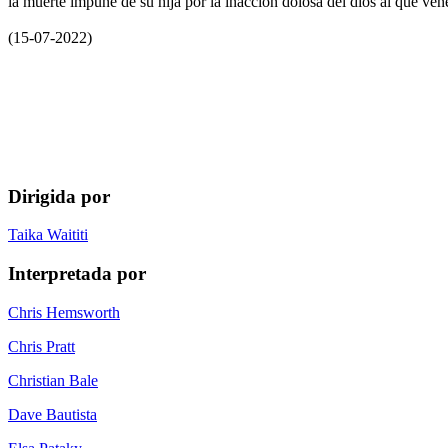
la muerte impune de su hija por la inacción dolosa del dios al que ven
(15-07-2022)
Dirigida por
Taika Waititi
Interpretada por
Chris Hemsworth
Chris Pratt
Christian Bale
Dave Bautista