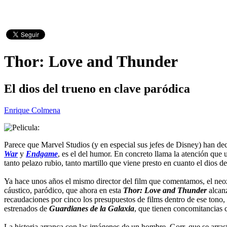
Thor: Love and Thunder
El dios del trueno en clave paródica
Enrique Colmena
Parece que Marvel Studios (y en especial sus jefes de Disney) han dec
War
y
Endgame
, es el del humor. En concreto llama la atención que
tanto pelazo rubio, tanto martillo que viene presto en cuanto el dios d
Ya hace unos años el mismo director del film que comentamos, el neo
cáustico, paródico, que ahora en esta
Thor: Love and Thunder
alcanz
recaudaciones por cinco los presupuestos de films dentro de ese ton
estrenados de
Guardianes de la Galaxia
, que tienen concomitancias c
La historia arranca con las imágenes de un hombre, Gorr, que se arrast