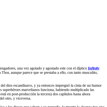
 Vengadores, una vez agotado y agostado este con el díptico
Infinity
 Thor, aunque parece que se prestaba a ello, con tanto musculito,
a del dios escandinavo, y ya entonces impregnó la cinta de un humor
os superhéroes marvelianos funciona, habiendo multiplicado las
está en post-producción la tercera) dos capítulos hasta ahora
el otro, y viceversa.
ca a los dioses que salven a su pequeña, la muerte la alcanza tras una