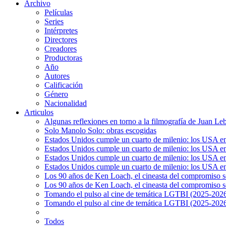
Archivo
Películas
Series
Intérpretes
Directores
Creadores
Productoras
Año
Autores
Calificación
Género
Nacionalidad
Articulos
Algunas reflexiones en torno a la filmografía de Juan Le
Solo Manolo Solo: obras escogidas
Estados Unidos cumple un cuarto de milenio: los USA en 
Estados Unidos cumple un cuarto de milenio: los USA en la
Estados Unidos cumple un cuarto de milenio: los USA en 
Estados Unidos cumple un cuarto de milenio: los USA en l
Los 90 años de Ken Loach, el cineasta del compromiso so
Los 90 años de Ken Loach, el cineasta del compromiso so
Tomando el pulso al cine de temática LGTBI (2025-2026)
Tomando el pulso al cine de temática LGTBI (2025-2026)
Todos