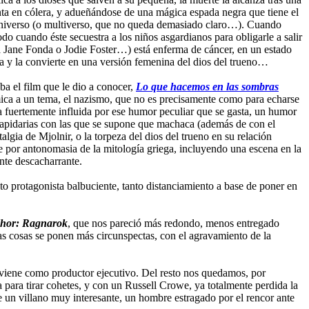
a en cólera, y adueñándose de una mágica espada negra que tiene el
el universo (o multiverso, que no queda demasiado claro…). Cuando
odo cuando éste secuestra a los niños asgardianos para obligarle a salir
a Jane Fonda o Jodie Foster…) está enferma de cáncer, en un estado
a y la convierte en una versión femenina del dios del trueno…
a el film que le dio a conocer,
Lo que hacemos en las sombras
ica a un tema, el nazismo, que no es precisamente como para echarse
ia fuertemente influida por ese humor peculiar que se gasta, un humor
 lapidarias con las que se supone que machaca (además de con el
algia de Mjolnir, o la torpeza del dios del trueno en su relación
te por antonomasia de la mitología griega, incluyendo una escena en la
nte descacharrante.
to protagonista balbuciente, tanto distanciamiento a base de poner en
hor: Ragnarok
, que nos pareció más redondo, menos entregado
as cosas se ponen más circunspectas, con el agravamiento de la
rviene como productor ejecutivo. Del resto nos quedamos, por
para tirar cohetes, y con un Russell Crowe, ya totalmente perdida la
 un villano muy interesante, un hombre estragado por el rencor ante