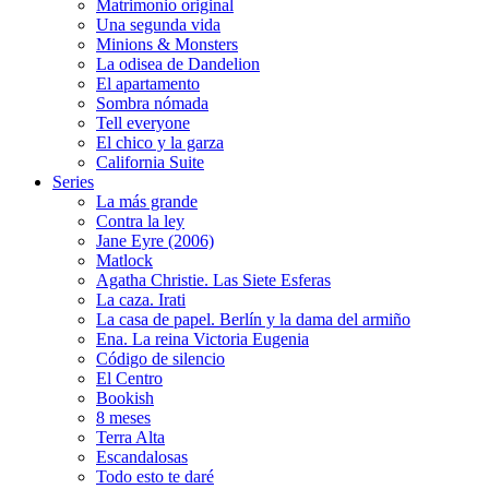
Matrimonio original
Una segunda vida
Minions & Monsters
La odisea de Dandelion
El apartamento
Sombra nómada
Tell everyone
El chico y la garza
California Suite
Series
La más grande
Contra la ley
Jane Eyre (2006)
Matlock
Agatha Christie. Las Siete Esferas
La caza. Irati
La casa de papel. Berlín y la dama del armiño
Ena. La reina Victoria Eugenia
Código de silencio
El Centro
Bookish
8 meses
Terra Alta
Escandalosas
Todo esto te daré