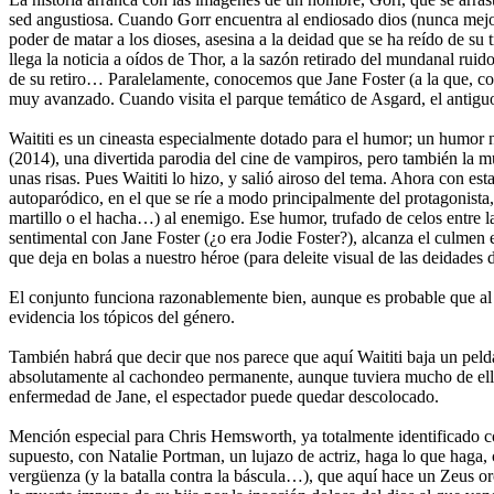
sed angustiosa. Cuando Gorr encuentra al endiosado dios (nunca mej
poder de matar a los dioses, asesina a la deidad que se ha reído de s
llega la noticia a oídos de Thor, a la sazón retirado del mundanal ruido
de su retiro… Paralelamente, conocemos que Jane Foster (a la que, co
muy avanzado. Cuando visita el parque temático de Asgard, el antiguo
Waititi es un cineasta especialmente dotado para el humor; un humor 
(2014), una divertida parodia del cine de vampiros, pero también la 
unas risas. Pues Waititi lo hizo, y salió airoso del tema. Ahora con e
autoparódico, en el que se ríe a modo principalmente del protagonist
martillo o el hacha…) al enemigo. Ese humor, trufado de celos entre las
sentimental con Jane Foster (¿o era Jodie Foster?), alcanza el culmen 
que deja en bolas a nuestro héroe (para deleite visual de las deidad
El conjunto funciona razonablemente bien, aunque es probable que al af
evidencia los tópicos del género.
También habrá que decir que nos parece que aquí Waititi baja un pelda
absolutamente al cachondeo permanente, aunque tuviera mucho de ello,
enfermedad de Jane, el espectador puede quedar descolocado.
Mención especial para Chris Hemsworth, ya totalmente identificado co
supuesto, con Natalie Portman, un lujazo de actriz, haga lo que haga,
vergüenza (y la batalla contra la báscula…), que aquí hace un Zeus o