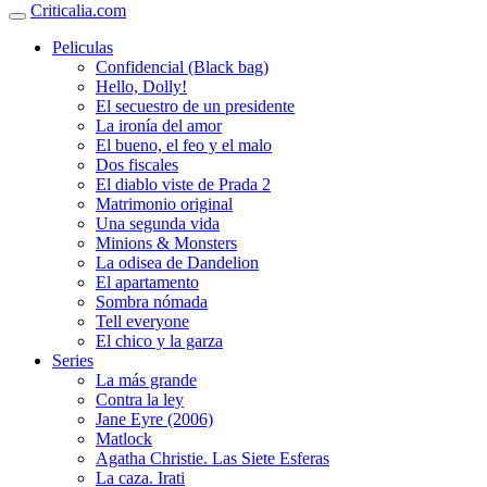
Criticalia.com
Peliculas
Confidencial (Black bag)
Hello, Dolly!
El secuestro de un presidente
La ironía del amor
El bueno, el feo y el malo
Dos fiscales
El diablo viste de Prada 2
Matrimonio original
Una segunda vida
Minions & Monsters
La odisea de Dandelion
El apartamento
Sombra nómada
Tell everyone
El chico y la garza
Series
La más grande
Contra la ley
Jane Eyre (2006)
Matlock
Agatha Christie. Las Siete Esferas
La caza. Irati