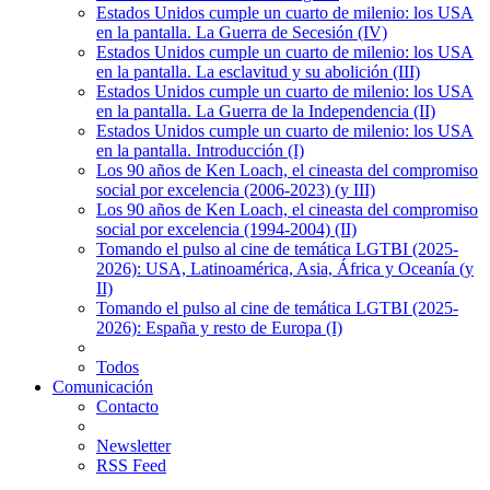
Estados Unidos cumple un cuarto de milenio: los USA
en la pantalla. La Guerra de Secesión (IV)
Estados Unidos cumple un cuarto de milenio: los USA
en la pantalla. La esclavitud y su abolición (III)
Estados Unidos cumple un cuarto de milenio: los USA
en la pantalla. La Guerra de la Independencia (II)
Estados Unidos cumple un cuarto de milenio: los USA
en la pantalla. Introducción (I)
Los 90 años de Ken Loach, el cineasta del compromiso
social por excelencia (2006-2023) (y III)
Los 90 años de Ken Loach, el cineasta del compromiso
social por excelencia (1994-2004) (II)
Tomando el pulso al cine de temática LGTBI (2025-
2026): USA, Latinoamérica, Asia, África y Oceanía (y
II)
Tomando el pulso al cine de temática LGTBI (2025-
2026): España y resto de Europa (I)
Todos
Comunicación
Contacto
Newsletter
RSS Feed