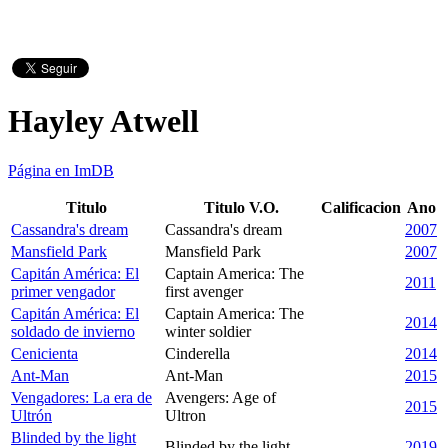
Hayley Atwell
Página en ImDB
Titulo
Titulo V.O.
Calificacion
Ano
Cassandra's dream
Cassandra's dream
2007
Mansfield Park
Mansfield Park
2007
Capitán América: El
Captain America: The
2011
primer vengador
first avenger
Capitán América: El
Captain America: The
2014
soldado de invierno
winter soldier
Cenicienta
Cinderella
2014
Ant-Man
Ant-Man
2015
Vengadores: La era de
Avengers: Age of
2015
Ultrón
Ultron
Blinded by the light
Blinded by the light
2019