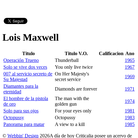
Lois Maxwell
Titulo
Titulo V.O.
Calificacion
Ano
Operación Trueno
Thunderball
1965
Solo se vive dos veces
You only live twice
1967
007 al servicio secreto de
On Her Majesty's
1969
Su Majestad
secret service
Diamantes para la
Diamonds are forever
1971
eternidad
El hombre de la pistola
The man with the
1974
de oro
golden gun
Solo para sus ojos
For your eyes only
1981
Octopussy
Octopussy
1983
Panorama para matar
A view to a kill
1985
©
Webbin' Design
2026
A día de hoy Criticalia posee un acervo de