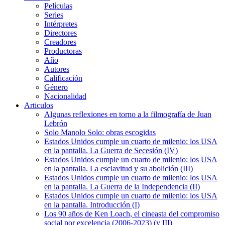
Películas
Series
Intérpretes
Directores
Creadores
Productoras
Año
Autores
Calificación
Género
Nacionalidad
Articulos
Algunas reflexiones en torno a la filmografía de Juan
Lebrón
Solo Manolo Solo: obras escogidas
Estados Unidos cumple un cuarto de milenio: los USA
en la pantalla. La Guerra de Secesión (IV)
Estados Unidos cumple un cuarto de milenio: los USA
en la pantalla. La esclavitud y su abolición (III)
Estados Unidos cumple un cuarto de milenio: los USA
en la pantalla. La Guerra de la Independencia (II)
Estados Unidos cumple un cuarto de milenio: los USA
en la pantalla. Introducción (I)
Los 90 años de Ken Loach, el cineasta del compromiso
social por excelencia (2006-2023) (y III)