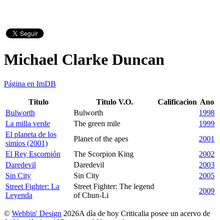
Michael Clarke Duncan
Página en ImDB
Titulo
Titulo V.O.
Calificacion
Ano
Bulworth
Bulworth
1998
La milla verde
The green mile
1999
El planeta de los
Planet of the apes
2001
simios (2001)
El Rey Escorpión
The Scorpion King
2002
Daredevil
Daredevil
2003
Sin City
Sin City
2005
Street Fighter: La
Street Fighter: The legend
2009
Leyenda
of Chun-Li
©
Webbin' Design
2026
A día de hoy Criticalia posee un acervo de