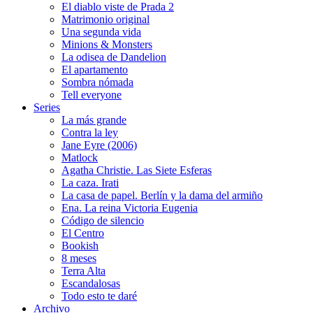
El diablo viste de Prada 2
Matrimonio original
Una segunda vida
Minions & Monsters
La odisea de Dandelion
El apartamento
Sombra nómada
Tell everyone
Series
La más grande
Contra la ley
Jane Eyre (2006)
Matlock
Agatha Christie. Las Siete Esferas
La caza. Irati
La casa de papel. Berlín y la dama del armiño
Ena. La reina Victoria Eugenia
Código de silencio
El Centro
Bookish
8 meses
Terra Alta
Escandalosas
Todo esto te daré
Archivo