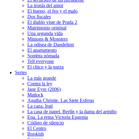
La ironía del amor
El bueno, el feo y el malo
Dos fiscales
El diablo viste de Prada 2
Matrimonio original
Una segunda vida
Minions & Monsters
La odisea de Dandelion
El apartamento
Sombra nómada
Tell everyone
El chico y la garza
Series
La más grande
Contra la ley
Jane Eyre (2006)
Matlock
Agatha Christie. Las Siete Esferas
La caza. Irati
La casa de papel. Berlín y la dama del armiño
Ena. La reina Victoria Eugenia
Código de silencio
El Centro
Bookish