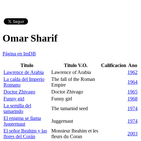
Omar Sharif
Página en ImDB
Titulo
Titulo V.O.
Calificacion
Ano
Lawrence de Arabia
Lawrence of Arabia
1962
La caída del Imperio
The fall of the Roman
1964
Romano
Empire
Doctor Zhivago
Doctor Zhivago
1965
Funny girl
Funny girl
1968
La semilla del
The tamarind seed
1974
tamarindo
El enigma se llama
Juggernaut
1974
Juggernaut
El señor Ibrahim y las
Monsieur Ibrahim et les
2003
flores del Corán
fleurs du Coran