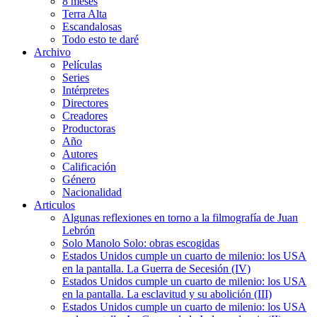
8 meses
Terra Alta
Escandalosas
Todo esto te daré
Archivo
Películas
Series
Intérpretes
Directores
Creadores
Productoras
Año
Autores
Calificación
Género
Nacionalidad
Articulos
Algunas reflexiones en torno a la filmografía de Juan
Lebrón
Solo Manolo Solo: obras escogidas
Estados Unidos cumple un cuarto de milenio: los USA
en la pantalla. La Guerra de Secesión (IV)
Estados Unidos cumple un cuarto de milenio: los USA
en la pantalla. La esclavitud y su abolición (III)
Estados Unidos cumple un cuarto de milenio: los USA