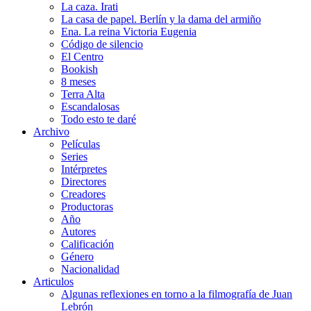
La caza. Irati
La casa de papel. Berlín y la dama del armiño
Ena. La reina Victoria Eugenia
Código de silencio
El Centro
Bookish
8 meses
Terra Alta
Escandalosas
Todo esto te daré
Archivo
Películas
Series
Intérpretes
Directores
Creadores
Productoras
Año
Autores
Calificación
Género
Nacionalidad
Articulos
Algunas reflexiones en torno a la filmografía de Juan
Lebrón