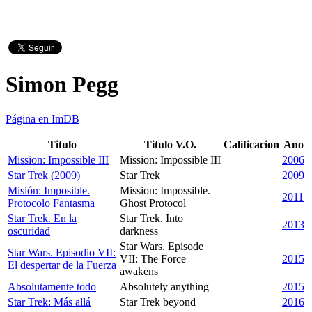
Simon Pegg
Página en ImDB
Titulo
Titulo V.O.
Calificacion
Ano
Mission: Impossible III
Mission: Impossible III
2006
Star Trek (2009)
Star Trek
2009
Misión: Imposible.
Mission: Impossible.
2011
Protocolo Fantasma
Ghost Protocol
Star Trek. En la
Star Trek. Into
2013
oscuridad
darkness
Star Wars. Episode
Star Wars. Episodio VII:
VII: The Force
2015
El despertar de la Fuerza
awakens
Absolutamente todo
Absolutely anything
2015
Star Trek: Más allá
Star Trek beyond
2016