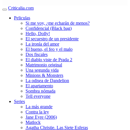
Criticalia.com
Peliculas
Si me voy, ¿me echarán de menos?
Confidencial (Black bag)
Hello, Dolly!
El secuestro de un presidente
La ironía del amor
El bueno, el feo y el malo
Dos fiscales
El diablo viste de Prada 2
Matrimonio original
Una segunda vida
Minions & Monsters
La odisea de Dandelion
El apartamento
Sombra nómada
Tell everyone
Series
La más grande
Contra la ley
Jane Eyre (2006)
Matlock
Agatha Christie. Las Siete Esferas