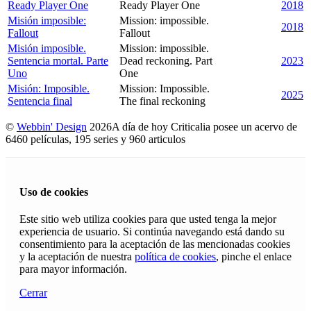
Ready Player One
Ready Player One
2018
Misión imposible:
Mission: impossible.
2018
Fallout
Fallout
Misión imposible.
Mission: impossible.
Sentencia mortal. Parte
Dead reckoning. Part
2023
Uno
One
Misión: Imposible.
Mission: Impossible.
2025
Sentencia final
The final reckoning
©
Webbin' Design
2026
A día de hoy Criticalia posee un acervo de
6460 películas, 195 series y 960 articulos
Uso de cookies
Este sitio web utiliza cookies para que usted tenga la mejor
experiencia de usuario. Si continúa navegando está dando su
consentimiento para la aceptación de las mencionadas cookies
y la aceptación de nuestra
política de cookies
, pinche el enlace
para mayor información.
Cerrar