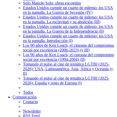
Solo Manolo Solo: obras escogidas
Estados Unidos cumple un cuarto de milenio: los USA
en la pantalla. La Guerra de Secesión (IV)
Estados Unidos cumple un cuarto de milenio: los USA
en la pantalla. La esclavitud y su abolición (III)
Estados Unidos cumple un cuarto de milenio: los USA
en la pantalla. La Guerra de la Independencia (II)
Estados Unidos cumple un cuarto de milenio: los USA
en la pantalla. Introducción (I)
Los 90 años de Ken Loach, el cineasta del compromiso
social por excelencia (2006-2023) (y III)
Los 90 años de Ken Loach, el cineasta del compromiso
social por excelencia (1994-2004) (II)
Tomando el pulso al cine de temática LGTBI (2025-
2026): USA, Latinoamérica, Asia, África y Oceanía (y
II)
Tomando el pulso al cine de temática LGTBI (2025-
2026): España y resto de Europa (I)
Todos
Comunicación
Contacto
Newsletter
RSS Feed