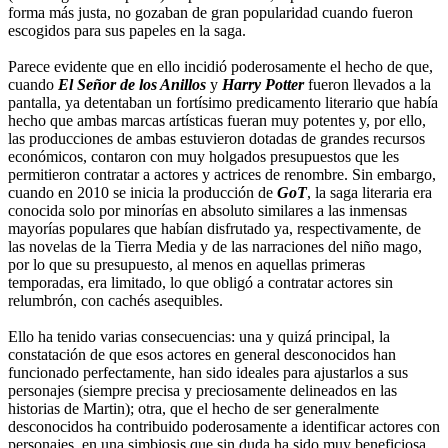
forma más justa, no gozaban de gran popularidad cuando fueron
escogidos para sus papeles en la saga.
Parece evidente que en ello incidió poderosamente el hecho de que,
cuando
El Señor de los Anillos
y
Harry Potter
fueron llevados a la
pantalla, ya detentaban un fortísimo predicamento literario que había
hecho que ambas marcas artísticas fueran muy potentes y, por ello,
las producciones de ambas estuvieron dotadas de grandes recursos
económicos, contaron con muy holgados presupuestos que les
permitieron contratar a actores y actrices de renombre. Sin embargo,
cuando en 2010 se inicia la producción de
GoT
, la saga literaria era
conocida solo por minorías en absoluto similares a las inmensas
mayorías populares que habían disfrutado ya, respectivamente, de
las novelas de la Tierra Media y de las narraciones del niño mago,
por lo que su presupuesto, al menos en aquellas primeras
temporadas, era limitado, lo que obligó a contratar actores sin
relumbrón, con cachés asequibles.
Ello ha tenido varias consecuencias: una y quizá principal, la
constatación de que esos actores en general desconocidos han
funcionado perfectamente, han sido ideales para ajustarlos a sus
personajes (siempre precisa y preciosamente delineados en las
historias de Martin); otra, que el hecho de ser generalmente
desconocidos ha contribuido poderosamente a identificar actores con
personajes, en una simbiosis que sin duda ha sido muy beneficiosa