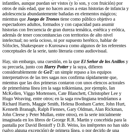
infantiles, aunque puedan ser vistos (y lo son, y con fruición) por
otros de más edad, que no hacen ascos a estas historias de infancia y
adolescencia abundantemente bañadas en elementos mágicos;
mientras que
Juego de Tronos
tiene como público objetivo a
espectadores adultos, formados y con capacidad para asumir
historias con frecuencia de gran dureza temática, estética y erótica,
además de tener concomitancias con territorios de alto nivel
intelectual; no sería ocioso, ni por supuesto herético, hablar de
Sófocles, Shakespeare o Kurosawa como algunos de los referentes
conceptuales de la serie, tanto literaria como audiovisual.
Hay, sin embargo, una cuestión, en la que
El Señor de los Anillos
y
su precuela, junto con
Harry Potter
y la suya, difieren
considerablemente de
GoT
: un simple repaso a los equipos
interpretativos de las tres sagas nos confirma rápidamente que,
mientras que las dos primeras contaron con unos elencos actorales
de primerísima línea (en la saga tolkieniana, por ejemplo, Ian
McKellen, Viggo Mortensen, Cate Blanchett, Christopher Lee y
Hugo Weaving, entre otros; en la saga rowlingiana tendríamos a
Richard Harris, Maggie Smith, Helena Bonham Carter, John Hurt,
Kenneth Branagh, Ralph Fiennes, Gary Oldman, Alan Rickman,
John Cleese y Peter Mullan, entre otros), en la serie inicialmente
imaginada en los libros de George R.R. Martin y concebida para la
pantalla por David Benioff y D.B. Weiss, los intérpretes no han sido
(salvo alguna excepción) de primera línea, o por decirlo de una