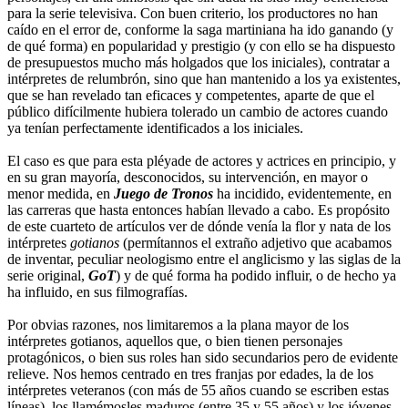
para la serie televisiva. Con buen criterio, los productores no han
caído en el error de, conforme la saga martiniana ha ido ganando (y
de qué forma) en popularidad y prestigio (y con ello se ha dispuesto
de presupuestos mucho más holgados que los iniciales), contratar a
intérpretes de relumbrón, sino que han mantenido a los ya existentes,
que se han revelado tan eficaces y competentes, aparte de que el
público difícilmente hubiera tolerado un cambio de actores cuando
ya tenían perfectamente identificados a los iniciales.
El caso es que para esta pléyade de actores y actrices en principio, y
en su gran mayoría, desconocidos, su intervención, en mayor o
menor medida, en
Juego de Tronos
ha incidido, evidentemente, en
las carreras que hasta entonces habían llevado a cabo. Es propósito
de este cuarteto de artículos ver de dónde venía la flor y nata de los
intérpretes
gotianos
(permítannos el extraño adjetivo que acabamos
de inventar, peculiar neologismo entre el anglicismo y las siglas de la
serie original,
GoT
) y de qué forma ha podido influir, o de hecho ya
ha influido, en sus filmografías.
Por obvias razones, nos limitaremos a la plana mayor de los
intérpretes gotianos, aquellos que, o bien tienen personajes
protagónicos, o bien sus roles han sido secundarios pero de evidente
relieve. Nos hemos centrado en tres franjas por edades, la de los
intérpretes veteranos (con más de 55 años cuando se escriben estas
líneas), los llamémosles maduros (entre 35 y 55 años) y los jóvenes