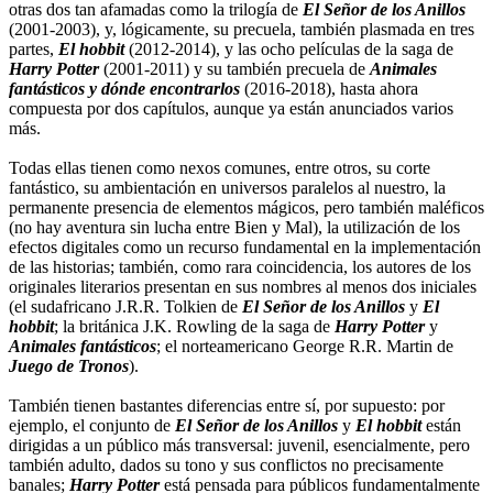
otras dos tan afamadas como la trilogía de
El Señor de los Anillos
(2001-2003), y, lógicamente, su precuela, también plasmada en tres
partes,
El hobbit
(2012-2014), y las ocho películas de la saga de
Harry Potter
(2001-2011) y su también precuela de
Animales
fantásticos y dónde encontrarlos
(2016-2018), hasta ahora
compuesta por dos capítulos, aunque ya están anunciados varios
más.
Todas ellas tienen como nexos comunes, entre otros, su corte
fantástico, su ambientación en universos paralelos al nuestro, la
permanente presencia de elementos mágicos, pero también maléficos
(no hay aventura sin lucha entre Bien y Mal), la utilización de los
efectos digitales como un recurso fundamental en la implementación
de las historias; también, como rara coincidencia, los autores de los
originales literarios presentan en sus nombres al menos dos iniciales
(el sudafricano J.R.R. Tolkien de
El Señor de los Anillos
y
El
hobbit
; la británica J.K. Rowling de la saga de
Harry Potter
y
Animales fantásticos
; el norteamericano George R.R. Martin de
Juego de Tronos
).
También tienen bastantes diferencias entre sí, por supuesto: por
ejemplo, el conjunto de
El Señor de los Anillos
y
El hobbit
están
dirigidas a un público más transversal: juvenil, esencialmente, pero
también adulto, dados su tono y sus conflictos no precisamente
banales;
Harry Potter
está pensada para públicos fundamentalmente