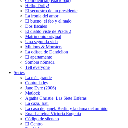
Confidencial (Black bag)
Hello, Dolly!
El secuestro de un presidente
La ironía del amor
El bueno, el feo y el malo
Dos fiscales
El diablo viste de Prada 2
Matrimonio original
Una segunda vida
Minions & Monsters
La odisea de Dandelion
El apartamento
Sombra nómada
Tell everyone
Series
La más grande
Contra la ley
Jane Eyre (2006)
Matlock
Agatha Christie. Las Siete Esferas
La caza. Irati
La casa de papel. Berlín y la dama del armiño
Ena. La reina Victoria Eugenia
Código de silencio
El Centro