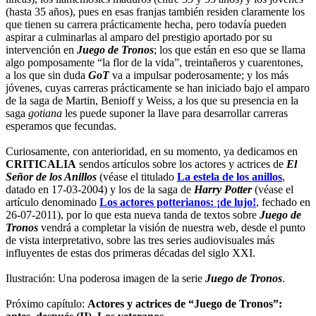
(hasta 35 años), pues en esas franjas también residen claramente los
que tienen su carrera prácticamente hecha, pero todavía pueden
aspirar a culminarlas al amparo del prestigio aportado por su
intervención en
Juego de Tronos
; los que están en eso que se llama
algo pomposamente “la flor de la vida”, treintañeros y cuarentones,
a los que sin duda
GoT
va a impulsar poderosamente; y los más
jóvenes, cuyas carreras prácticamente se han iniciado bajo el amparo
de la saga de Martin, Benioff y Weiss, a los que su presencia en la
saga
gotiana
les puede suponer la llave para desarrollar carreras
esperamos que fecundas.
Curiosamente, con anterioridad, en su momento, ya dedicamos en
CRITICALIA
sendos artículos sobre los actores y actrices de
El
Señor de los Anillos
(véase el titulado
La estela de los anillos
,
datado en 17-03-2004) y los de la saga de
Harry Potter
(véase el
artículo denominado
Los actores potterianos: ¡de lujo!
, fechado en
26-07-2011), por lo que esta nueva tanda de textos sobre
Juego de
Tronos
vendrá a completar la visión de nuestra web, desde el punto
de vista interpretativo, sobre las tres series audiovisuales más
influyentes de estas dos primeras décadas del siglo XXI.
Ilustración: Una poderosa imagen de la serie
Juego de Tronos
.
Próximo capítulo:
Actores y actrices de “Juego de Tronos”: