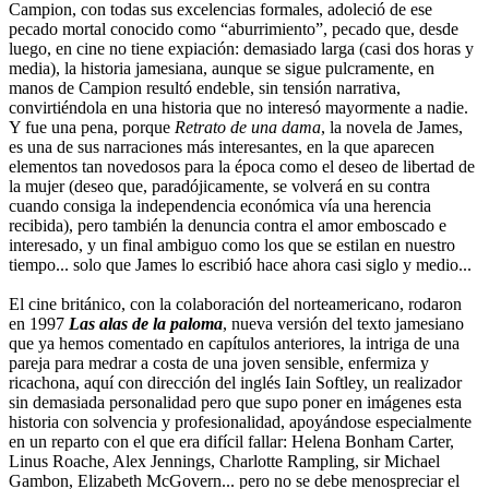
Campion, con todas sus excelencias formales, adoleció de ese
pecado mortal conocido como “aburrimiento”, pecado que, desde
luego, en cine no tiene expiación: demasiado larga (casi dos horas y
media), la historia jamesiana, aunque se sigue pulcramente, en
manos de Campion resultó endeble, sin tensión narrativa,
convirtiéndola en una historia que no interesó mayormente a nadie.
Y fue una pena, porque
Retrato de una dama
, la novela de James,
es una de sus narraciones más interesantes, en la que aparecen
elementos tan novedosos para la época como el deseo de libertad de
la mujer (deseo que, paradójicamente, se volverá en su contra
cuando consiga la independencia económica vía una herencia
recibida), pero también la denuncia contra el amor emboscado e
interesado, y un final ambiguo como los que se estilan en nuestro
tiempo... solo que James lo escribió hace ahora casi siglo y medio...
El cine británico, con la colaboración del norteamericano, rodaron
en 1997
Las alas de la paloma
, nueva versión del texto jamesiano
que ya hemos comentado en capítulos anteriores, la intriga de una
pareja para medrar a costa de una joven sensible, enfermiza y
ricachona, aquí con dirección del inglés Iain Softley, un realizador
sin demasiada personalidad pero que supo poner en imágenes esta
historia con solvencia y profesionalidad, apoyándose especialmente
en un reparto con el que era difícil fallar: Helena Bonham Carter,
Linus Roache, Alex Jennings, Charlotte Rampling, sir Michael
Gambon, Elizabeth McGovern... pero no se debe menospreciar el