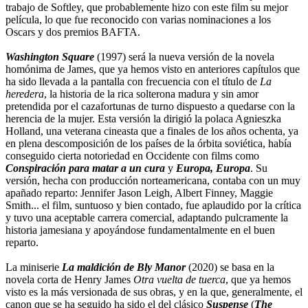
trabajo de Softley, que probablemente hizo con este film su mejor
película, lo que fue reconocido con varias nominaciones a los
Oscars y dos premios BAFTA.
Washington Square
(1997) será la nueva versión de la novela
homónima de James, que ya hemos visto en anteriores capítulos que
ha sido llevada a la pantalla con frecuencia con el título de
La
heredera
, la historia de la rica solterona madura y sin amor
pretendida por el cazafortunas de turno dispuesto a quedarse con la
herencia de la mujer. Esta versión la dirigió la polaca Agnieszka
Holland, una veterana cineasta que a finales de los años ochenta, ya
en plena descomposición de los países de la órbita soviética, había
conseguido cierta notoriedad en Occidente con films como
Conspiración para matar a un cura
y
Europa, Europa
. Su
versión, hecha con producción norteamericana, contaba con un muy
apañado reparto: Jennifer Jason Leigh, Albert Finney, Maggie
Smith... el film, suntuoso y bien contado, fue aplaudido por la crítica
y tuvo una aceptable carrera comercial, adaptando pulcramente la
historia jamesiana y apoyándose fundamentalmente en el buen
reparto.
La miniserie
La maldición de Bly Manor
(2020) se basa en la
novela corta de Henry James
Otra vuelta de tuerca
, que ya hemos
visto es la más versionada de sus obras, y en la que, generalmente, el
canon que se ha seguido ha sido el del clásico
Suspense
(
The