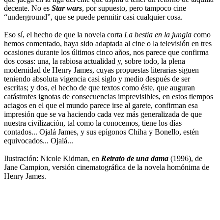
decente. No es
Star wars
, por supuesto, pero tampoco cine
“underground”, que se puede permitir casi cualquier cosa.
Eso sí, el hecho de que la novela corta
La bestia en la jungla
como
hemos comentado, haya sido adaptada al cine o la televisión en tres
ocasiones durante los últimos cinco años, nos parece que confirma
dos cosas: una, la rabiosa actualidad y, sobre todo, la plena
modernidad de Henry James, cuyas propuestas literarias siguen
teniendo absoluta vigencia casi siglo y medio después de ser
escritas; y dos, el hecho de que textos como éste, que auguran
catástrofes ignotas de consecuencias imprevisibles, en estos tiempos
aciagos en el que el mundo parece irse al garete, confirman esa
impresión que se va haciendo cada vez más generalizada de que
nuestra civilización, tal como la conocemos, tiene los días
contados... Ojalá James, y sus epígonos Chiha y Bonello, estén
equivocados... Ojalá...
Ilustración: Nicole Kidman, en
Retrato de una dama
(1996), de
Jane Campion, versión cinematográfica de la novela homónima de
Henry James.