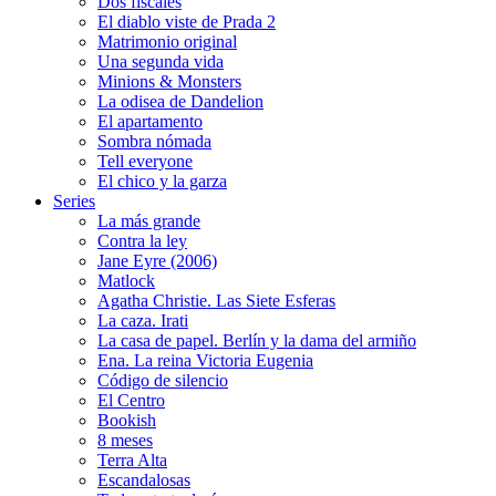
Dos fiscales
El diablo viste de Prada 2
Matrimonio original
Una segunda vida
Minions & Monsters
La odisea de Dandelion
El apartamento
Sombra nómada
Tell everyone
El chico y la garza
Series
La más grande
Contra la ley
Jane Eyre (2006)
Matlock
Agatha Christie. Las Siete Esferas
La caza. Irati
La casa de papel. Berlín y la dama del armiño
Ena. La reina Victoria Eugenia
Código de silencio
El Centro
Bookish
8 meses
Terra Alta
Escandalosas