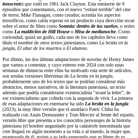
innocents
) que rodó en 1961 Jack Clayton. Esta miniserie de 9
episodios que comentamos, con el nuevo “enfant terrible” del cine
de terror, Mike Flanagan, como creador, acentúa los aspectos
terroríficos, como cabía esperar en un producto cuya dirección recae
sobre el autor de films como
Somnia: dentro de tus sueños
, o series
como
La maldición de Hill House
o
Misa de medianoche
. Como
curiosidad, quizá un guiño, cada uno de los capítulos lleva como
título el nombre de otros textos jamesianos, como
La bestia en la
jungla
,
El altar de los muertos
o
El alumno
.
Por último, las dos últimas adaptaciones de novelas de Henry James
que vamos a comentar, y cuyo estreno este 2024 con solo unas
semanas de distancia entre ellas ha motivado esta serie de artículos,
son sendas versiones libérrimas de
La bestia en la jungla
,
probablemente uno de los textos que se podrían considerar más
abstractos, menos narrativos, de la literatura jamesiana, un texto
además que podría considerarse existencialista “avant la lettre”, de
ese existencialismo que colinda con la angustia de vivir. La primera
de esas adaptaciones en estrenarse ha sido
La bestia en la jungla
(2023), la muy libre versión que el austríaco Patric Chiha ha
realizado con Anaïs Demoustier y Tom Mercier al frente del reparto,
versión libre que presenta a los conocidos personajes de la historia
jamesiana (el hombre angustiado por la catástrofe innominada que
cree llegará en algún momento a su vida o al mundo, la mujer que,
enamorada de él, resiste a su lado esperando que se libere de su