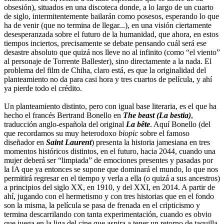
obsesión), situados en una discoteca donde, a lo largo de un cuarto
de siglo, intermitentemente bailarán como posesos, esperando lo que
ha de venir (que no termina de llegar...), en una visión ciertamente
desesperanzada sobre el futuro de la humanidad, que ahora, en estos
tiempos inciertos, precisamente se debate pensando cuál será ese
desastre absoluto que quizá nos lleve no al infinito (como “el viento”
al personaje de Torrente Ballester), sino directamente a la nada. El
problema del film de Chiha, claro está, es que la originalidad del
planteamiento no da para casi hora y tres cuartos de película, y ahí
ya pierde todo el crédito.
Un planteamiento distinto, pero con igual base literaria, es el que ha
hecho el francés Bertrand Bonello en
The beast (La bestia)
,
traducción anglo-española del original
La bête
. Aquí Bonello (del
que recordamos su muy heterodoxo
biopic
sobre el famoso
diseñador en
Saint Laurent
) presenta la historia jamesiana en tres
momentos históricos distintos, en el futuro, hacia 2044, cuando una
mujer deberá ser “limpiada” de emociones presentes y pasadas por
la IA que ya entonces se supone que dominará el mundo, lo que nos
permitirá regresar en el tiempo y verla a ella (o quizá a sus ancestros)
a principios del siglo XX, en 1910, y del XXI, en 2014. A partir de
ahí, jugando con el hermetismo y con tres historias que en el fondo
son la misma, la película se pasa de frenada en el cripticismo y
termina descarrilando con tanta experimentación, cuando es obvio
que juega en la liga del cine que aspira a tener un retorno de taquilla