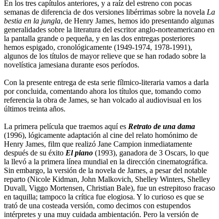
En los tres capítulos anteriores, y a raíz del estreno con pocas
semanas de diferencia de dos versiones libérrimas sobre la novela
La
bestia en la jungla
, de Henry James, hemos ido presentando algunas
generalidades sobre la literatura del escritor anglo-norteamericano en
la pantalla grande o pequeña, y en las dos entregas posteriores
hemos espigado, cronológicamente (1949-1974, 1978-1991),
algunos de los títulos de mayor relieve que se han rodado sobre la
novelística jamesiana durante esos períodos.
Con la presente entrega de esta serie fílmico-literaria vamos a darla
por concluida, comentando ahora los títulos que, tomando como
referencia la obra de James, se han volcado al audiovisual en los
últimos treinta años.
La primera película que traemos aquí es
Retrato de una dama
(1996), lógicamente adaptación al cine del relato homónimo de
Henry James, film que realizó Jane Campion inmediatamente
después de su éxito
El piano
(1993), ganadora de 3 Oscars, lo que
la llevó a la primera línea mundial en la dirección cinematográfica.
Sin embargo, la versión de la novela de James, a pesar del notable
reparto (Nicole Kidman, John Malkovich, Shelley Winters, Shelley
Duvall, Viggo Mortensen, Christian Bale), fue un estrepitoso fracaso
en taquilla; tampoco la crítica fue elogiosa. Y lo curioso es que se
trató de una costeada versión, como decimos con estupendos
intérpretes y una muy cuidada ambientación. Pero la versión de