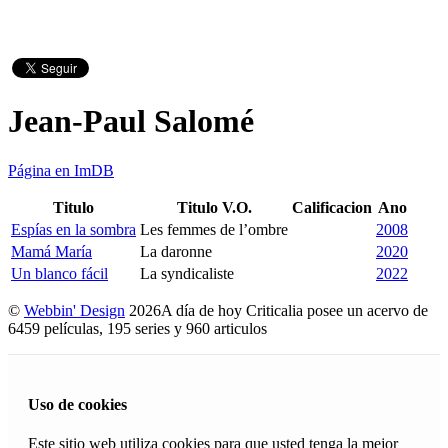
Jean-Paul Salomé
Página en ImDB
Titulo
Titulo V.O.
Calificacion
Ano
Espías en la sombra
Les femmes de l’ombre
2008
Mamá María
La daronne
2020
Un blanco fácil
La syndicaliste
2022
©
Webbin' Design
2026
A día de hoy Criticalia posee un acervo de
6459 películas, 195 series y 960 articulos
Uso de cookies
Este sitio web utiliza cookies para que usted tenga la mejor