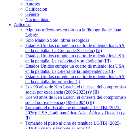
Autores
Calificación
Género
Nacionalidad
Articulos
Algunas reflexiones en torno a la filmografía de Juan
Lebrón
Solo Manolo Solo: obras escogidas
Estados Unidos cumple un cuarto de milenio: los USA
en la pantalla. La Guerra de Secesión (IV)
Estados Unidos cumple un cuarto de milenio: los USA
en la pantalla. La esclavitud y su abolición (III)
Estados Unidos cumple un cuarto de milenio: los USA
en la pantalla. La Guerra de la Independencia (II)
Estados Unidos cumple un cuarto de milenio: los USA
en la pantalla. Introducción (I)
Los 90 años de Ken Loach, el cineasta del compromiso
social por excelencia (2006-2023) (y III)
Los 90 años de Ken Loach, el cineasta del compromiso
social por excelencia (1994-2004) (II)
Tomando el pulso al cine de temática LGTBI (2025-
2026): USA, Latinoamérica, Asia, África y Oceanía (y
II)
Tomando el pulso al cine de temática LGTBI (2025-
2026): España y resto de Europa (I)