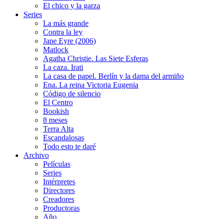
El chico y la garza
Series
La más grande
Contra la ley
Jane Eyre (2006)
Matlock
Agatha Christie. Las Siete Esferas
La caza. Irati
La casa de papel. Berlín y la dama del armiño
Ena. La reina Victoria Eugenia
Código de silencio
El Centro
Bookish
8 meses
Terra Alta
Escandalosas
Todo esto te daré
Archivo
Películas
Series
Intérpretes
Directores
Creadores
Productoras
Año