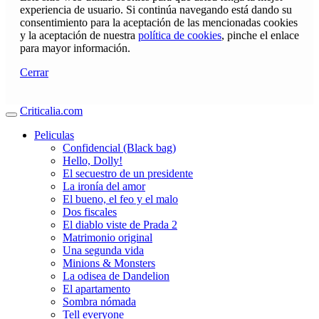
experiencia de usuario. Si continúa navegando está dando su
consentimiento para la aceptación de las mencionadas cookies
y la aceptación de nuestra
política de cookies
, pinche el enlace
para mayor información.
Cerrar
Criticalia.com
Peliculas
Confidencial (Black bag)
Hello, Dolly!
El secuestro de un presidente
La ironía del amor
El bueno, el feo y el malo
Dos fiscales
El diablo viste de Prada 2
Matrimonio original
Una segunda vida
Minions & Monsters
La odisea de Dandelion
El apartamento
Sombra nómada
Tell everyone