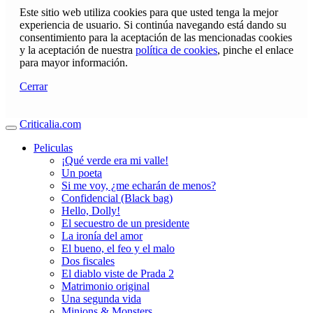
Este sitio web utiliza cookies para que usted tenga la mejor
experiencia de usuario. Si continúa navegando está dando su
consentimiento para la aceptación de las mencionadas cookies
y la aceptación de nuestra
política de cookies
, pinche el enlace
para mayor información.
Cerrar
Criticalia.com
Peliculas
¡Qué verde era mi valle!
Un poeta
Si me voy, ¿me echarán de menos?
Confidencial (Black bag)
Hello, Dolly!
El secuestro de un presidente
La ironía del amor
El bueno, el feo y el malo
Dos fiscales
El diablo viste de Prada 2
Matrimonio original
Una segunda vida
Minions & Monsters