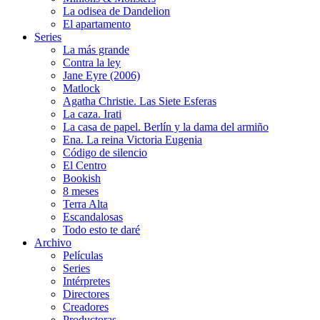
La odisea de Dandelion
El apartamento
Series
La más grande
Contra la ley
Jane Eyre (2006)
Matlock
Agatha Christie. Las Siete Esferas
La caza. Irati
La casa de papel. Berlín y la dama del armiño
Ena. La reina Victoria Eugenia
Código de silencio
El Centro
Bookish
8 meses
Terra Alta
Escandalosas
Todo esto te daré
Archivo
Películas
Series
Intérpretes
Directores
Creadores
Productoras