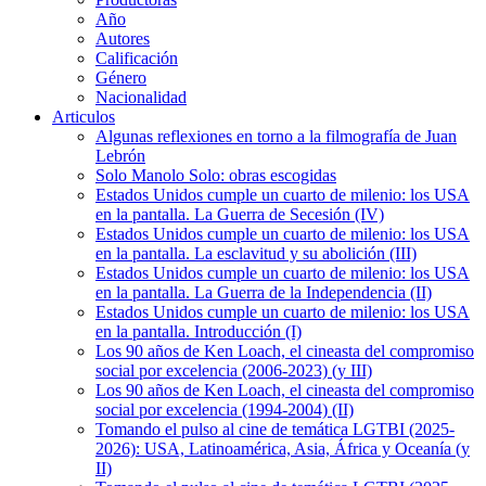
Año
Autores
Calificación
Género
Nacionalidad
Articulos
Algunas reflexiones en torno a la filmografía de Juan
Lebrón
Solo Manolo Solo: obras escogidas
Estados Unidos cumple un cuarto de milenio: los USA
en la pantalla. La Guerra de Secesión (IV)
Estados Unidos cumple un cuarto de milenio: los USA
en la pantalla. La esclavitud y su abolición (III)
Estados Unidos cumple un cuarto de milenio: los USA
en la pantalla. La Guerra de la Independencia (II)
Estados Unidos cumple un cuarto de milenio: los USA
en la pantalla. Introducción (I)
Los 90 años de Ken Loach, el cineasta del compromiso
social por excelencia (2006-2023) (y III)
Los 90 años de Ken Loach, el cineasta del compromiso
social por excelencia (1994-2004) (II)
Tomando el pulso al cine de temática LGTBI (2025-
2026): USA, Latinoamérica, Asia, África y Oceanía (y
II)