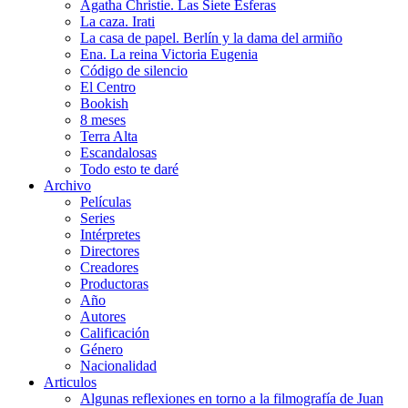
Agatha Christie. Las Siete Esferas
La caza. Irati
La casa de papel. Berlín y la dama del armiño
Ena. La reina Victoria Eugenia
Código de silencio
El Centro
Bookish
8 meses
Terra Alta
Escandalosas
Todo esto te daré
Archivo
Películas
Series
Intérpretes
Directores
Creadores
Productoras
Año
Autores
Calificación
Género
Nacionalidad
Articulos
Algunas reflexiones en torno a la filmografía de Juan