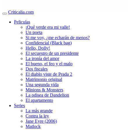
Criticalia.com
Peliculas
¡Qué verde era mi valle!
Un poeta
Si me voy, ¿me echarán de menos?
Confidencial (Black bag)
Hello, Dolly!
El secuestro de un presidente
La ironía del amor
El bueno, el feo y el malo
Dos fiscales
El diablo viste de Prada 2
Matrimonio original
Una segunda vida
Minions & Monsters
La odisea de Dandelion
El apartamento
Series
La más grande
Contra la ley
Jane Eyre (2006)
Matlock