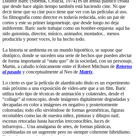
Dalibor Baric (Sibenik, Croacia, 1974) es un artista plástico croata
que desde hace algún tiempo también está haciendo cine. Ni que
decir tiene que su cine poco tiene que ver con las películas al uso.
Su filmografía como director es todavía reducida, solo un par de
cortos y este su primer largometraje, que desde luego no deja
indiferente. Baric suele trabajar como un hombre-orquesta: aquí ha
sido guionista, director, músico, animador, montador... menos
producirla y poner voces, lo ha hecho todo.
La historia se ambienta en un mundo hipotético, se supone que
distópico, donde se suceden una serie de hechos que pueden afectar
de forma importante al “statu quo” de la sociedad, con un personaje,
Martin, a caballo icónicamente entre el Robert Mitchum de
Retorno
al pasado
y conceptualmente al Neo de
Matrix
.
Lo cierto es que la película de alambicado título es un experimento
más próximo a una exposición de video-arte que a un film. Baric
utiliza todo tipo de técnicas de animación y colaterales, desde el
“collage” al rotoscopio, desde imágenes digitalmente degradadas y
decapadas en color a imágenes en negativo y posteriormente
coloreadas; todo ello sirviéndose de formas geométricas, figuras
recortables como las de nuestra niñez, pinturas y dibujos naif,
escenas retocadas hasta hacerlas irreconocibles, luces de
infrarrojos... Una amalgama de artes, de formas plásticas,
combinadas en un sugerente pero no siempre coherente hibridismo.