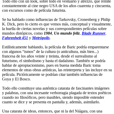
Todo ello con un look, sobre todo en vestuario y atrezzo, que remite
constantemente al cine negro USA de los años cuarenta y cincuenta,
con excursos como de película futurista.
Se ha hablado como influencias de Tarkovsky, Cronenberg y Philip
K. Dick, pero lo cierto es que vemos más, conceptual y visualmente,
la huella de ciertas novelas y sus correspondientes películas sobre
mundos distópicos, como
1984
,
Un mundo feliz
,
Blade Runner
,
Fahrenheit 451
y
Metrópolis
.
Estilísticamente hablando, la película de Baric podría emparentarse
con algunos “ismos” de la cultura (o anticultura, más bien...)
francesa de los años veinte y treinta, desde el surrealismo al
futurismo, el simbolismo y hasta el dadaísmo. También se podría
hablar de apropiacionismo, pues en buena medida Baric toma
elementos de otras obras artísticas, las reinterpreta y las incluye en su
película. Pictóricamente se podrían citar también influencias de
Goya y El Bosco.
Todo ello constituye una auténtica catarata de fascinantes imágenes
y palabras, con una incesante verborragia plagada de textos poéticos
cuando no filosóficos, pero inasibles, siendo imposible entender
cuanto se dice y se presenta en pantalla y, además, asimilarlo.
Una catarata de ideas, entonces, que ni la del Niágara, con una