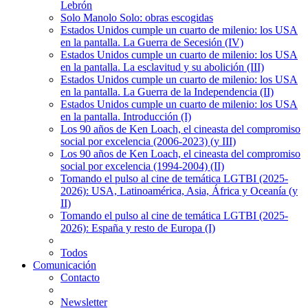
Lebrón
Solo Manolo Solo: obras escogidas
Estados Unidos cumple un cuarto de milenio: los USA
en la pantalla. La Guerra de Secesión (IV)
Estados Unidos cumple un cuarto de milenio: los USA
en la pantalla. La esclavitud y su abolición (III)
Estados Unidos cumple un cuarto de milenio: los USA
en la pantalla. La Guerra de la Independencia (II)
Estados Unidos cumple un cuarto de milenio: los USA
en la pantalla. Introducción (I)
Los 90 años de Ken Loach, el cineasta del compromiso
social por excelencia (2006-2023) (y III)
Los 90 años de Ken Loach, el cineasta del compromiso
social por excelencia (1994-2004) (II)
Tomando el pulso al cine de temática LGTBI (2025-
2026): USA, Latinoamérica, Asia, África y Oceanía (y
II)
Tomando el pulso al cine de temática LGTBI (2025-
2026): España y resto de Europa (I)
Todos
Comunicación
Contacto
Newsletter