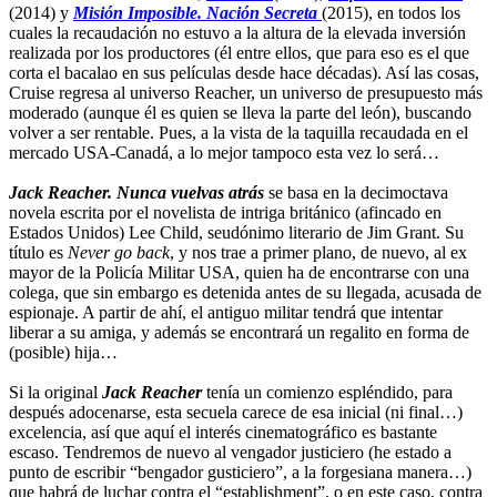
(2014) y
Misión Imposible. Nación Secreta
(2015), en todos los
cuales la recaudación no estuvo a la altura de la elevada inversión
realizada por los productores (él entre ellos, que para eso es el que
corta el bacalao en sus películas desde hace décadas). Así las cosas,
Cruise regresa al universo Reacher, un universo de presupuesto más
moderado (aunque él es quien se lleva la parte del león), buscando
volver a ser rentable. Pues, a la vista de la taquilla recaudada en el
mercado USA-Canadá, a lo mejor tampoco esta vez lo será…
Jack Reacher. Nunca vuelvas atrás
se basa en la decimoctava
novela escrita por el novelista de intriga británico (afincado en
Estados Unidos) Lee Child, seudónimo literario de Jim Grant. Su
título es
Never go back
, y nos trae a primer plano, de nuevo, al ex
mayor de la Policía Militar USA, quien ha de encontrarse con una
colega, que sin embargo es detenida antes de su llegada, acusada de
espionaje. A partir de ahí, el antiguo militar tendrá que intentar
liberar a su amiga, y además se encontrará un regalito en forma de
(posible) hija…
Si la original
Jack Reacher
tenía un comienzo espléndido, para
después adocenarse, esta secuela carece de esa inicial (ni final…)
excelencia, así que aquí el interés cinematográfico es bastante
escaso. Tendremos de nuevo al vengador justiciero (he estado a
punto de escribir “bengador gusticiero”, a la forgesiana manera…)
que habrá de luchar contra el “establishment”, o en este caso, contra