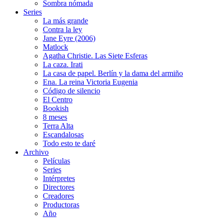
Sombra nómada
Series
La más grande
Contra la ley
Jane Eyre (2006)
Matlock
Agatha Christie. Las Siete Esferas
La caza. Irati
La casa de papel. Berlín y la dama del armiño
Ena. La reina Victoria Eugenia
Código de silencio
El Centro
Bookish
8 meses
Terra Alta
Escandalosas
Todo esto te daré
Archivo
Películas
Series
Intérpretes
Directores
Creadores
Productoras
Año