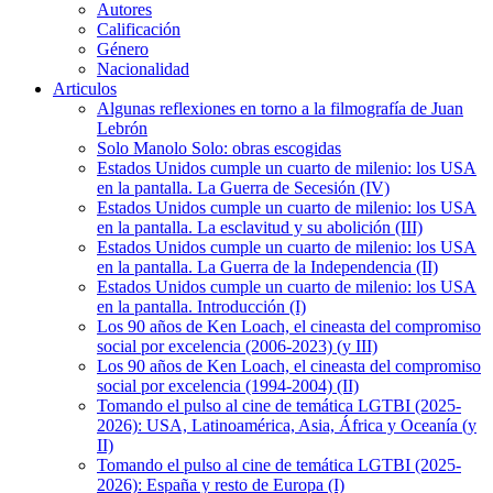
Autores
Calificación
Género
Nacionalidad
Articulos
Algunas reflexiones en torno a la filmografía de Juan
Lebrón
Solo Manolo Solo: obras escogidas
Estados Unidos cumple un cuarto de milenio: los USA
en la pantalla. La Guerra de Secesión (IV)
Estados Unidos cumple un cuarto de milenio: los USA
en la pantalla. La esclavitud y su abolición (III)
Estados Unidos cumple un cuarto de milenio: los USA
en la pantalla. La Guerra de la Independencia (II)
Estados Unidos cumple un cuarto de milenio: los USA
en la pantalla. Introducción (I)
Los 90 años de Ken Loach, el cineasta del compromiso
social por excelencia (2006-2023) (y III)
Los 90 años de Ken Loach, el cineasta del compromiso
social por excelencia (1994-2004) (II)
Tomando el pulso al cine de temática LGTBI (2025-
2026): USA, Latinoamérica, Asia, África y Oceanía (y
II)
Tomando el pulso al cine de temática LGTBI (2025-
2026): España y resto de Europa (I)