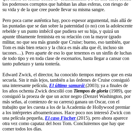
los poderosos corruptos que habitan las altas esferas, con riesgo de
su vida y de la que cree puede llevar su misma sangre.
Pero poca carne auténtica hay, poco espesor argumental, más allá de
las puntadas que se dan sobre la paternidad (o no) con la adolescente
rebelde y un punto imbécil que pudiera ser su hija, y quizá un
apunte tibiamente feminista en su relación con la mayor (grado
militar, no que sea más grande que Cruise; bueno, eso también, que
Tom es más bien retaco y la chica es más alta que él, incluso sin
tacones…). Pero aparte de eso lo que tenemos es un sinfín de luchas
de todo tipo y en toda clase de escenarios, hasta llegar a cansar con
tanto puñetazo y tanta tontería.
Edward Zwick, el director, ha conocido tiempos mejores que en esta
secuela. Sin ir más lejos, también a las órdenes de Cruise consiguió
una interesante película,
El último samurái
(2003); ya a finales de
los años ochenta Zwick descolló con
Tiempos de gloria
(1989), que
consiguió la proeza de que un actor negro (Denzel Washington, por
más señas, al comienzo de su carrera) ganara un Oscar, con el
trabajito que les cuesta a los de la Academia de Hollywood premiar
a los intérpretes afroamericanos. Hace poco nos interesó Zwick con
una película pequeña,
El caso Fischer
(2015), pero ahora aparece
otra vez como capataz del
boss
Tom. Concluiremos que hay que
comer todos los días.